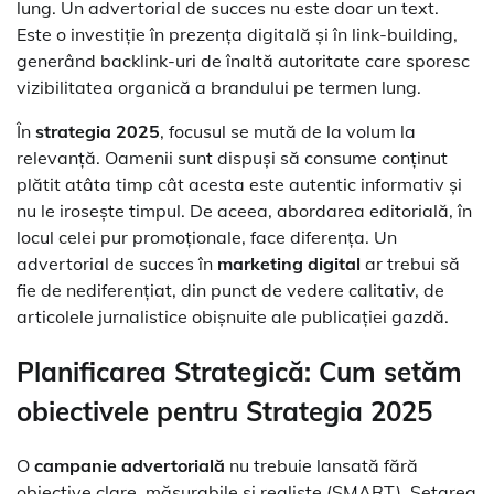
lung. Un advertorial de succes nu este doar un text.
Este o investiție în prezența digitală și în link-building,
generând backlink-uri de înaltă autoritate care sporesc
vizibilitatea organică a brandului pe termen lung.
În
strategia 2025
, focusul se mută de la volum la
relevanță. Oamenii sunt dispuși să consume conținut
plătit atâta timp cât acesta este autentic informativ și
nu le irosește timpul. De aceea, abordarea editorială, în
locul celei pur promoționale, face diferența. Un
advertorial de succes în
marketing digital
ar trebui să
fie de nediferențiat, din punct de vedere calitativ, de
articolele jurnalistice obișnuite ale publicației gazdă.
Planificarea Strategică: Cum setăm
obiectivele pentru Strategia 2025
O
campanie advertorială
nu trebuie lansată fără
obiective clare, măsurabile și realiste (SMART). Setarea