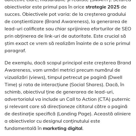
obiectivelor este primul pas în orice
strategie 2025
de
succes. Obiectivele pot varia: de la creșterea gradului
de conștientizare (Brand Awareness), la generarea de
lead-uri calificate sau chiar sprijinirea eforturilor de SEO
prin obținerea de link-uri de autoritate. Este crucial să
știm exact ce vrem să realizăm înainte de a scrie primul
paragraf.
De exemplu, dacă scopul principal este creșterea Brand
Awareness, vom urmări metrici precum numărul de
vizualizări (views), timpul petrecut pe pagină (Dwell
Time) și rata de interacțiune (Social Shares). Dacă, în
schimb, obiectivul ține de generarea de lead-uri,
advertorialul va include un Call to Action (CTA) puternic
și relevant care să direcționeze cititorul către o pagină
de destinație specifică (Landing Page). Această aliniere
a obiectivelor cu designul conținutului este
fundamentală în
marketing digital
.