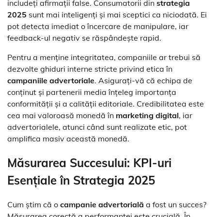
includeți afirmații false. Consumatorii din
strategia
2025
sunt mai inteligenți și mai sceptici ca niciodată. Ei
pot detecta imediat o încercare de manipulare, iar
feedback-ul negativ se răspândește rapid.
Pentru a menține integritatea, companiile ar trebui să
dezvolte ghiduri interne stricte privind etica în
campaniile advertoriale
. Asigurați-vă că echipa de
conținut și partenerii media înțeleg importanța
conformității și a calității editoriale. Credibilitatea este
cea mai valoroasă monedă în
marketing digital
, iar
advertorialele, atunci când sunt realizate etic, pot
amplifica masiv această monedă.
Măsurarea Succesului: KPI-uri
Esențiale în Strategia 2025
Cum știm că o
campanie advertorială
a fost un succes?
Măsurarea corectă a performanței este crucială. În