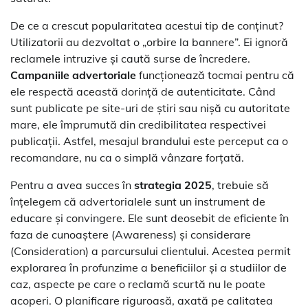
De ce a crescut popularitatea acestui tip de conținut?
Utilizatorii au dezvoltat o „orbire la bannere”. Ei ignoră
reclamele intruzive și caută surse de încredere.
Campaniile advertoriale
funcționează tocmai pentru că
ele respectă această dorință de autenticitate. Când
sunt publicate pe site-uri de știri sau nișă cu autoritate
mare, ele împrumută din credibilitatea respectivei
publicații. Astfel, mesajul brandului este perceput ca o
recomandare, nu ca o simplă vânzare forțată.
Pentru a avea succes în
strategia 2025
, trebuie să
înțelegem că advertorialele sunt un instrument de
educare și convingere. Ele sunt deosebit de eficiente în
faza de cunoaștere (Awareness) și considerare
(Consideration) a parcursului clientului. Acestea permit
explorarea în profunzime a beneficiilor și a studiilor de
caz, aspecte pe care o reclamă scurtă nu le poate
acoperi. O planificare riguroasă, axată pe calitatea