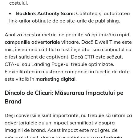
costului.
Backlink Authority Score:
Calitatea și autoritatea
link-urilor obținute de pe site-urile de publishing.
Analiza acestor metrici ne permite să optimizăm rapid
campaniile advertoriale
viitoare. Dacă Dwell Time este
mic, înseamnă că titlul a fost înșelător sau conținutul nu
a fost suficient de captivant. Dacă CTR este scăzut,
CTA-ul sau Landing Page-ul trebuie optimizate.
Flexibilitatea în ajustarea campaniei în funcție de date
este vitală în
marketing digital
.
Dincolo de Clicuri: Măsurarea Impactului pe
Brand
Deși conversiile sunt importante, nu trebuie să uităm că
advertorialele au un impact semnificativ asupra
imaginii de brand. Acest impact este mai greu de
măsurat direct, dar este esențial pentru o
strategie