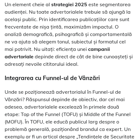
Un element cheie al
strategiei 2025
este segmentarea
audienței. Nu toate advertorialele trebuie să ajungă la
același public. Prin identificarea publicațiilor care sunt
frecventate de nișa țintă, maximizăm impactul. O
analiză demografică, psihografică și comportamentală
ne va ajuta să alegem tonul, subiectul și formatul cel
mai potrivit. Nu uitați: eficiența unei
campanii
advertoriale
depinde direct de cât de bine cunoașteți și
adresați nevoile cititorului ideal.
Integrarea cu Funnel-ul de Vânzări
Unde se poziționează advertorialul în Funnel-ul de
Vânzări? Răspunsul depinde de obiectiv, dar cel mai
adesea, advertorialele excelează în primele două
etape: Top of the Funnel (TOFU) și Middle of the Funnel
(MOFU). În TOFU, ele educă publicul larg despre o
problemă generală, poziționând brandul ca expert. Un
exemplu ar fi un articol despre „Tendințele de Securitate