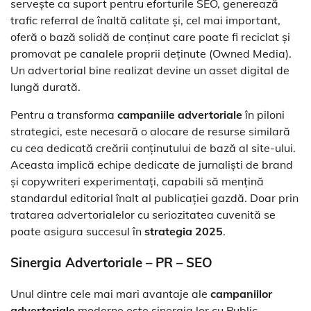
servește ca suport pentru eforturile SEO, generează
trafic referral de înaltă calitate și, cel mai important,
oferă o bază solidă de conținut care poate fi reciclat și
promovat pe canalele proprii deținute (Owned Media).
Un advertorial bine realizat devine un asset digital de
lungă durată.
Pentru a transforma
campaniile advertoriale
în piloni
strategici, este necesară o alocare de resurse similară
cu cea dedicată creării conținutului de bază al site-ului.
Aceasta implică echipe dedicate de jurnaliști de brand
și copywriteri experimentați, capabili să mențină
standardul editorial înalt al publicației gazdă. Doar prin
tratarea advertorialelor cu seriozitatea cuvenită se
poate asigura succesul în
strategia 2025
.
Sinergia Advertoriale – PR – SEO
Unul dintre cele mai mari avantaje ale
campaniilor
advertoriale
moderne este sinergia lor cu Public