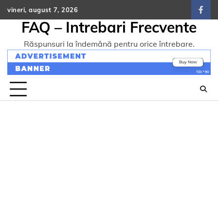
Skip
vineri, august 7, 2026
face
to
FAQ – Intrebari Frecvente
content
Răspunsuri la îndemână pentru orice întrebare.