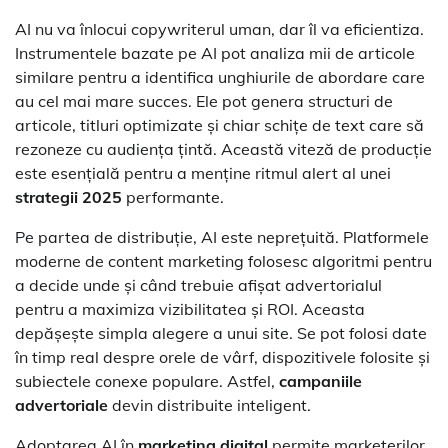
AI nu va înlocui copywriterul uman, dar îl va eficientiza.
Instrumentele bazate pe AI pot analiza mii de articole
similare pentru a identifica unghiurile de abordare care
au cel mai mare succes. Ele pot genera structuri de
articole, titluri optimizate și chiar schițe de text care să
rezoneze cu audiența țintă. Această viteză de producție
este esențială pentru a menține ritmul alert al unei
strategii 2025
performante.
Pe partea de distribuție, AI este neprețuită. Platformele
moderne de content marketing folosesc algoritmi pentru
a decide unde și când trebuie afișat advertorialul
pentru a maximiza vizibilitatea și ROI. Aceasta
depășește simpla alegere a unui site. Se pot folosi date
în timp real despre orele de vârf, dispozitivele folosite și
subiectele conexe populare. Astfel,
campaniile
advertoriale
devin distribuite inteligent.
Adoptarea AI în
marketing digital
permite marketerilor