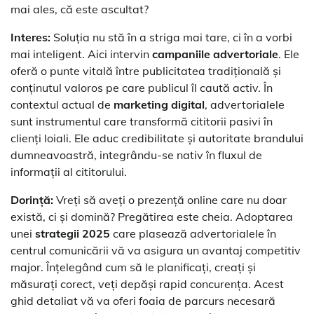
mai ales, că este ascultat?
Interes:
Soluția nu stă în a striga mai tare, ci în a vorbi
mai inteligent. Aici intervin
campaniile advertoriale
. Ele
oferă o punte vitală între publicitatea tradițională și
conținutul valoros pe care publicul îl caută activ. În
contextul actual de
marketing digital
, advertorialele
sunt instrumentul care transformă cititorii pasivi în
clienți loiali. Ele aduc credibilitate și autoritate brandului
dumneavoastră, integrându-se nativ în fluxul de
informații al cititorului.
Dorință:
Vreți să aveți o prezență online care nu doar
există, ci și domină? Pregătirea este cheia. Adoptarea
unei
strategii 2025
care plasează advertorialele în
centrul comunicării vă va asigura un avantaj competitiv
major. Înțelegând cum să le planificați, creați și
măsurați corect, veți depăși rapid concurența. Acest
ghid detaliat vă va oferi foaia de parcurs necesară