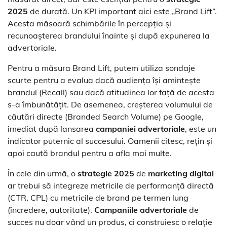
2025
de durată. Un KPI important aici este „Brand Lift”.
Acesta măsoară schimbările în percepția și
recunoașterea brandului înainte și după expunerea la
advertoriale.
Pentru a măsura Brand Lift, putem utiliza sondaje
scurte pentru a evalua dacă audiența își amintește
brandul (Recall) sau dacă atitudinea lor față de acesta
s-a îmbunătățit. De asemenea, creșterea volumului de
căutări directe (Branded Search Volume) pe Google,
imediat după lansarea
campaniei advertoriale
, este un
indicator puternic al succesului. Oamenii citesc, rețin și
apoi caută brandul pentru a afla mai multe.
În cele din urmă, o
strategie 2025
de
marketing digital
ar trebui să integreze metricile de performanță directă
(CTR, CPL) cu metricile de brand pe termen lung
(încredere, autoritate).
Campaniile advertoriale
de
succes nu doar vând un produs, ci construiesc o relație