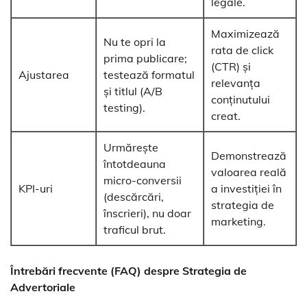
legale.
Maximizează
Nu te opri la
rata de click
prima publicare;
(CTR) și
Ajustarea
testează formatul
relevanța
și titlul (A/B
conținutului
testing).
creat.
Urmărește
Demonstrează
întotdeauna
valoarea reală
micro-conversii
KPI-uri
a investiției în
(descărcări,
strategia de
înscrieri), nu doar
marketing.
traficul brut.
Întrebări frecvente (FAQ) despre
Strategia de
Advertoriale