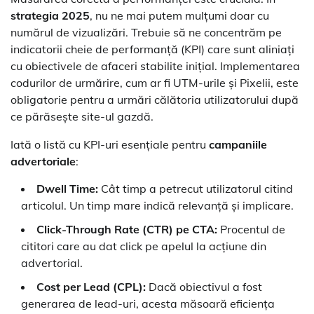
strategia 2025
, nu ne mai putem mulțumi doar cu
numărul de vizualizări. Trebuie să ne concentrăm pe
indicatorii cheie de performanță (KPI) care sunt aliniați
cu obiectivele de afaceri stabilite inițial. Implementarea
codurilor de urmărire, cum ar fi UTM-urile și Pixelii, este
obligatorie pentru a urmări călătoria utilizatorului după
ce părăsește site-ul gazdă.
Iată o listă cu KPI-uri esențiale pentru
campaniile
advertoriale
:
Dwell Time:
Cât timp a petrecut utilizatorul citind
articolul. Un timp mare indică relevanță și implicare.
Click-Through Rate (CTR) pe CTA:
Procentul de
cititori care au dat click pe apelul la acțiune din
advertorial.
Cost per Lead (CPL):
Dacă obiectivul a fost
generarea de lead-uri, acesta măsoară eficiența