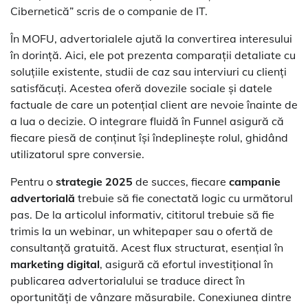
Cibernetică” scris de o companie de IT.
În MOFU, advertorialele ajută la convertirea interesului
în dorință. Aici, ele pot prezenta comparații detaliate cu
soluțiile existente, studii de caz sau interviuri cu clienți
satisfăcuți. Acestea oferă dovezile sociale și datele
factuale de care un potențial client are nevoie înainte de
a lua o decizie. O integrare fluidă în Funnel asigură că
fiecare piesă de conținut își îndeplinește rolul, ghidând
utilizatorul spre conversie.
Pentru o
strategie 2025
de succes, fiecare
campanie
advertorială
trebuie să fie conectată logic cu următorul
pas. De la articolul informativ, cititorul trebuie să fie
trimis la un webinar, un whitepaper sau o ofertă de
consultanță gratuită. Acest flux structurat, esențial în
marketing digital
, asigură că efortul investițional în
publicarea advertorialului se traduce direct în
oportunități de vânzare măsurabile. Conexiunea dintre