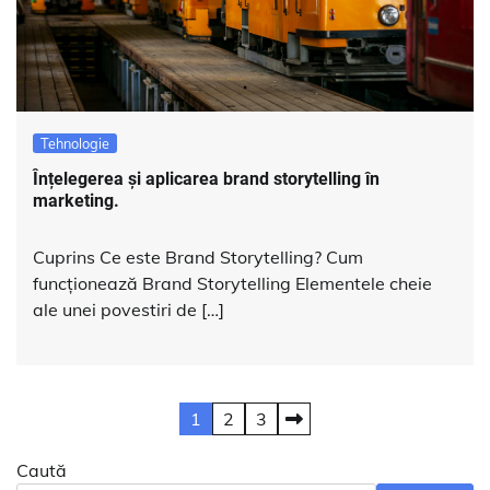
Tehnologie
Înțelegerea și aplicarea brand storytelling în
marketing.
Cuprins Ce este Brand Storytelling? Cum
funcționează Brand Storytelling Elementele cheie
ale unei povestiri de […]
Paginație
1
2
3
articole
Caută