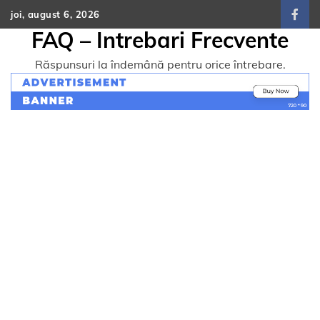
Skip
joi, august 6, 2026
face
to
FAQ – Intrebari Frecvente
content
Răspunsuri la îndemână pentru orice întrebare.