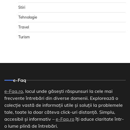
Stiri
Tehnologie
Travel
Turism
e-Faq
e-Faq.ro
, locul unde găsești răspunsuri la cele mai
frecvente întrebări din diverse domenii. Explorează o
colecție vastă de informații utile și soluții la problemele
tale, toate la doar câteva click-uri distanță. Simplu,
accesibil și informativ –
e-Faq.ro
îți aduce claritate într-
o lume plină de întrebări.