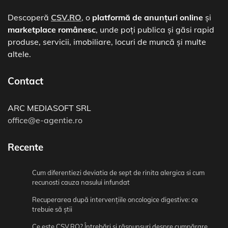
Descoperă
CSV.RO
, o
platformă de anunțuri online
și
marketplace românesc
, unde poți publica și găsi rapid
produse, servicii, imobiliare, locuri de muncă și multe
altele.
Contact
ARC MEDIASOFT SRL
office@e-agentie.ro
Recente
Cum diferentiezi deviatia de sept de rinita alergica si cum
recunosti cauza nasului infundat
Recuperarea după intervențiile oncologice digestive: ce
trebuie să știi
Ce este CSV.RO? Întrebări și răspunsuri despre cumpărare,