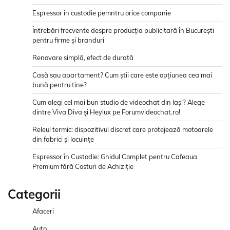
Espressor in custodie pemntru orice companie
Întrebări frecvente despre producția publicitară în București
pentru firme și branduri
Renovare simplă, efect de durată
Casă sau apartament? Cum știi care este opțiunea cea mai
bună pentru tine?
Cum alegi cel mai bun studio de videochat din Iași? Alege
dintre Viva Diva și Heylux pe Forumvideochat.ro!
Releul termic: dispozitivul discret care protejează motoarele
din fabrici și locuințe
Espressor în Custodie: Ghidul Complet pentru Cafeaua
Premium fără Costuri de Achiziție
Categorii
Afaceri
Auto