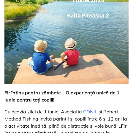
Fir întins pentru zâmbete – O experiență unică de 1
iunie pentru toți copiii!
Cu ocazia zilei de 1 iunie, Asociația
CONIL
și Robert
Method Fishing invită părinții și copiii între 6 și 12 ani la
o activitate inedită, plină de distracție și voie bună:
„Fir
întins pentru zâmbete”
– o sesiune de
inițiere în