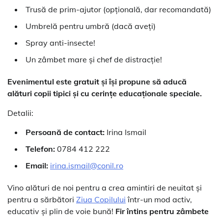
Trusă de prim-ajutor (opțională, dar recomandată)
Umbrelă pentru umbră (dacă aveți)
Spray anti-insecte!
Un zâmbet mare și chef de distracție!
Evenimentul este gratuit și își propune să aducă
alături copii tipici și cu cerințe educaționale speciale.
Detalii:
Persoană de contact:
Irina Ismail
Telefon:
0784 412 222
Email:
irina.ismail@conil.ro
Vino alături de noi pentru a crea amintiri de neuitat și
pentru a sărbători
Ziua Copilului
într-un mod activ,
educativ și plin de voie bună!
Fir întins pentru zâmbete