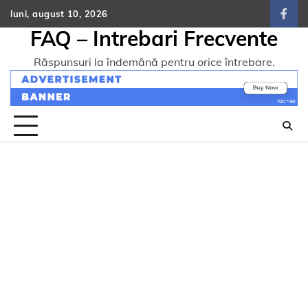
Skip
luni, august 10, 2026
face
to
FAQ – Intrebari Frecvente
content
Răspunsuri la îndemână pentru orice întrebare.