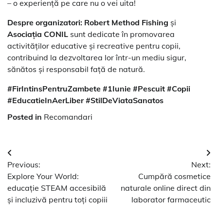
– o experiență pe care nu o vei uita!
Despre organizatori:
Robert Method Fishing
și
Asociația CONIL
sunt dedicate în promovarea
activităților educative și recreative pentru copii,
contribuind la dezvoltarea lor într-un mediu sigur,
sănătos și responsabil față de natură.
#FirIntinsPentruZambete #1Iunie #Pescuit #Copii
#EducatieInAerLiber #StilDeViataSanatos
Posted in
Recomandari
Navigare
Previous:
Next:
în
Explore Your World:
Cumpără cosmetice
articole
educație STEAM accesibilă
naturale online direct din
și incluzivă pentru toți copiii
laborator farmaceutic