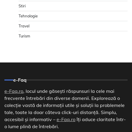
Stiri
Tehnologie
Travel
Turism
e-Faq
e-Faq.ro
, locul unde găsești răspunsuri la cele mai
frecvente întrebări din diverse domenii. Explorează o
colecție vastă de informații utile și soluții la problemele
tale, toate la doar câteva click-uri distanță. Simplu,
accesibil și informativ –
e-Faq.ro
îți aduce claritate într-
o lume plină de întrebări.