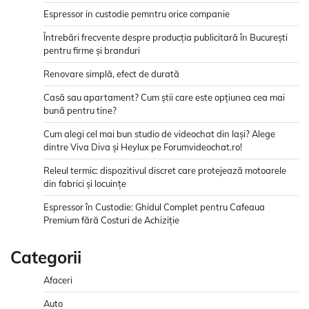
Espressor in custodie pemntru orice companie
Întrebări frecvente despre producția publicitară în București
pentru firme și branduri
Renovare simplă, efect de durată
Casă sau apartament? Cum știi care este opțiunea cea mai
bună pentru tine?
Cum alegi cel mai bun studio de videochat din Iași? Alege
dintre Viva Diva și Heylux pe Forumvideochat.ro!
Releul termic: dispozitivul discret care protejează motoarele
din fabrici și locuințe
Espressor în Custodie: Ghidul Complet pentru Cafeaua
Premium fără Costuri de Achiziție
Categorii
Afaceri
Auto