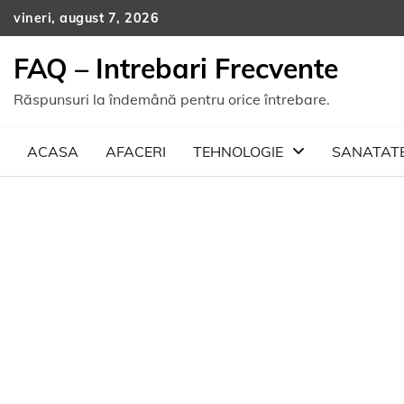
Skip
vineri, august 7, 2026
to
content
FAQ – Intrebari Frecvente
Răspunsuri la îndemână pentru orice întrebare.
ACASA
AFACERI
TEHNOLOGIE
SANATAT