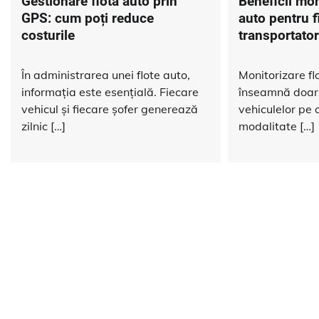
Gestionare flotă auto prin
Beneficii mon
GPS: cum poți reduce
auto pentru f
costurile
transportator
În administrarea unei flote auto,
Monitorizare fl
informația este esențială. Fiecare
înseamnă doar
vehicul și fiecare șofer generează
vehiculelor pe o
zilnic […]
modalitate […]