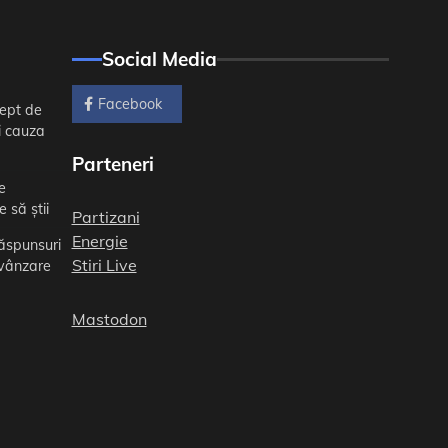
Social Media
Facebook
sept de
ti cauza
Parteneri
e
 să știi
Partizani
Energie
răspunsuri
Stiri Live
 vânzare
Mastodon