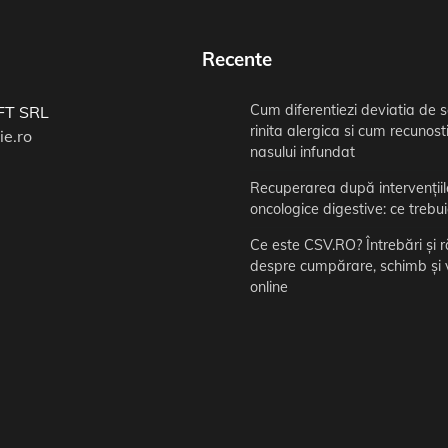
Recente
Cum diferentiezi deviatia de 
FT SRL
rinita alergica si cum recunos
ie.ro
nasului infundat
Recuperarea după intervențiil
oncologice digestive: ce trebuie
Ce este CSV.RO? Întrebări și 
despre cumpărare, schimb și
online