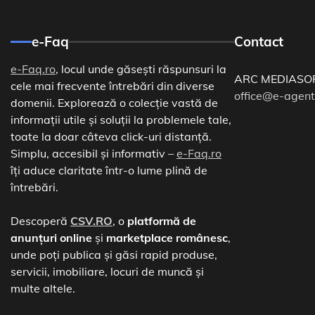
e-Faq
Contact
e-Faq.ro
, locul unde găsești răspunsuri la
ARC MEDIASO
cele mai frecvente întrebări din diverse
office@e-agent
domenii. Explorează o colecție vastă de
informații utile și soluții la problemele tale,
toate la doar câteva click-uri distanță.
Simplu, accesibil și informativ –
e-Faq.ro
îți aduce claritate într-o lume plină de
întrebări.
Descoperă
CSV.RO
, o
platformă de
anunțuri online
și
marketplace românesc
,
unde poți publica și găsi rapid produse,
servicii, imobiliare, locuri de muncă și
multe altele.