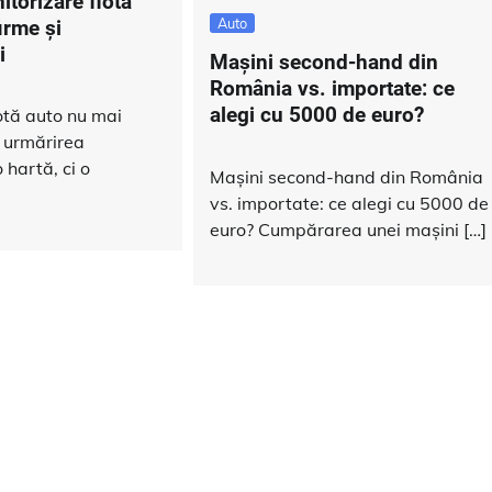
itorizare flotă
Auto
irme și
i
Mașini second-hand din
România vs. importate: ce
alegi cu 5000 de euro?
otă auto nu mai
 urmărirea
 hartă, ci o
Mașini second-hand din România
vs. importate: ce alegi cu 5000 de
euro? Cumpărarea unei mașini […]