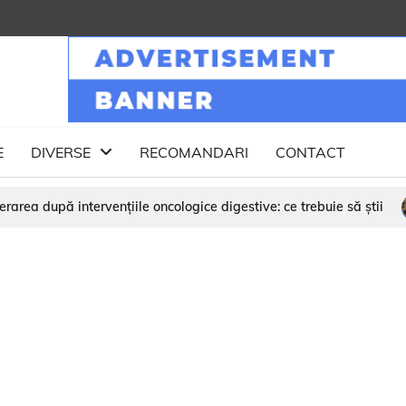
E
DIVERSE
RECOMANDARI
CONTACT
e digestive: ce trebuie să știi
Ce este CSV.RO? Întrebări și 