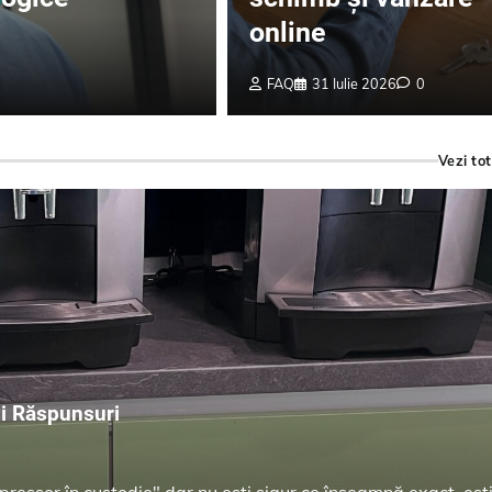
online
FAQ
31 Iulie 2026
0
Vezi tot
și Răspunsuri
spressor în custodie" dar nu ești sigur ce înseamnă exact, eșt