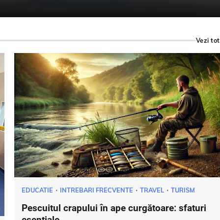
Vezi tot
EDUCATIE
INTREBARI FRECVENTE
TRAVEL
TURISM
Pescuitul crapului în ape curgătoare: sfaturi
esențiale