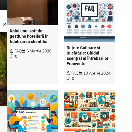
Rolul unui soft de
gestiune hotelieră în
fidelizarea clienților
Rețete Culinare și
FAQ
6 Martie 2026
Bucătărie: Ghidul
0
Esențial al Întrebărilor
Frecvente
FAQ
19 Aprilie 2024
0