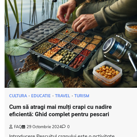
CULTURA
EDUCATIE
TRAVEL
TURISM
Cum să atragi mai mulți crapi cu nadire
eficientă: Ghid complet pentru pescari
FAQ
29 Octombrie 2024
0
Introducere Pescuitul crapului este o activitate