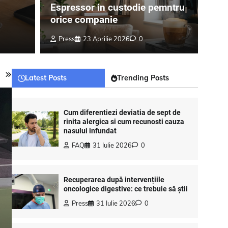
Espressor in custodie pemntru
orice companie
Press
23 Aprilie 2026
0
Latest Posts
Trending Posts
Cum diferentiezi deviatia de sept de
rinita alergica si cum recunosti cauza
nasului infundat
FAQ
31 Iulie 2026
0
Recuperarea după intervențiile
oncologice digestive: ce trebuie să știi
Press
31 Iulie 2026
0
i