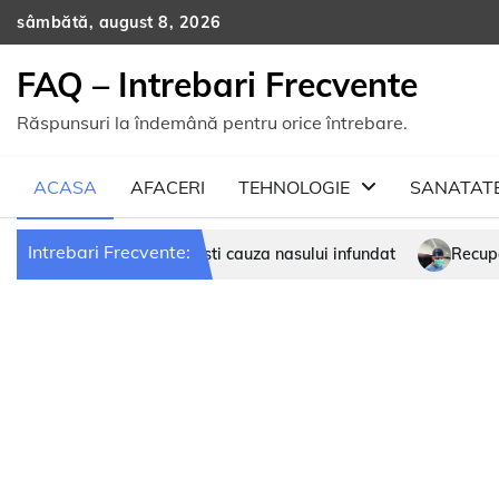
Skip
sâmbătă, august 8, 2026
to
content
FAQ – Intrebari Frecvente
Răspunsuri la îndemână pentru orice întrebare.
ACASA
AFACERI
TEHNOLOGIE
SANATAT
Intrebari Frecvente:
Recuperarea după intervențiile oncologic