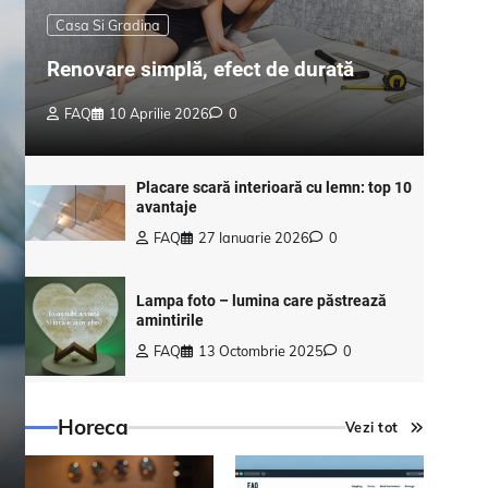
Casa Si Gradina
Renovare simplă, efect de durată
FAQ
10 Aprilie 2026
0
Placare scară interioară cu lemn: top 10
avantaje
FAQ
27 Ianuarie 2026
0
Diverse
Lampa foto – lumina care păstrează
amintirile
Cum găsești o licență Wi
FAQ
13 Octombrie 2025
0
plătești prea mult?
Horeca
Vezi tot
FAQ
17 Iunie 2026
0