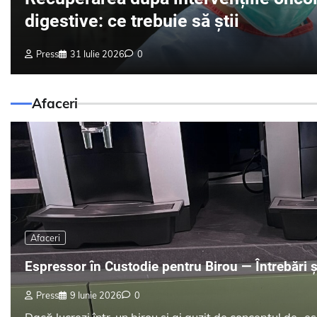
digestive: ce trebuie să știi
Press
31 Iulie 2026
0
Afaceri
Afaceri
Espressor în Custodie pentru Birou — Întrebări 
Press
9 Iunie 2026
0
Dacă lucrezi într-un birou și ai auzit de conceptul de „e