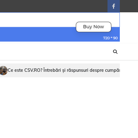
facebook
răspunsuri despre cumpărare, schimb și vânzare online
Între