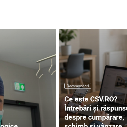
Recomandari
Ce este CSV.RO?
Întrebări și răspuns
despre cumpărare,
logice
schimb și vânzare