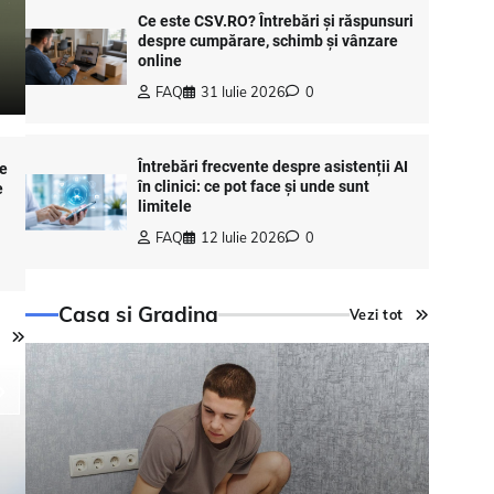
Ce este CSV.RO? Întrebări și răspunsuri
despre cumpărare, schimb și vânzare
online
FAQ
31 Iulie 2026
0
Întrebări frecvente despre asistenții AI
te
în clinici: ce pot face și unde sunt
e
limitele
FAQ
12 Iulie 2026
0
Casa si Gradina
Vezi tot