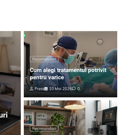
Recomandari
Cum alegi tratamentul potrivit
pentru varice
Press
10 Mai 2026
0
uri
Recomandari