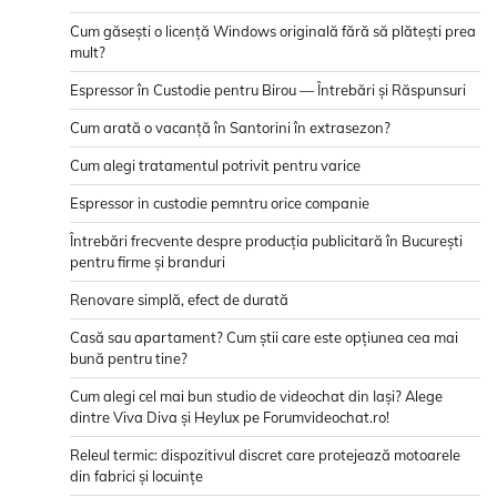
Cum găsești o licență Windows originală fără să plătești prea
mult?
Espressor în Custodie pentru Birou — Întrebări și Răspunsuri
Cum arată o vacanță în Santorini în extrasezon?
Cum alegi tratamentul potrivit pentru varice
Espressor in custodie pemntru orice companie
Întrebări frecvente despre producția publicitară în București
pentru firme și branduri
Renovare simplă, efect de durată
Casă sau apartament? Cum știi care este opțiunea cea mai
bună pentru tine?
Cum alegi cel mai bun studio de videochat din Iași? Alege
dintre Viva Diva și Heylux pe Forumvideochat.ro!
Releul termic: dispozitivul discret care protejează motoarele
din fabrici și locuințe