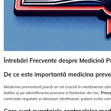
Întrebări Frecvente despre Medicină P
De ce este importantă medicina preve
Medicina preventivă joacă un rol crucial în menținerea săn
bolilor și pe identificarea precoce a factorilor de risc.
Prev
controale regulate și obiceiuri sănătoase, putem evita compl
Care sunt avantajele controalelor med