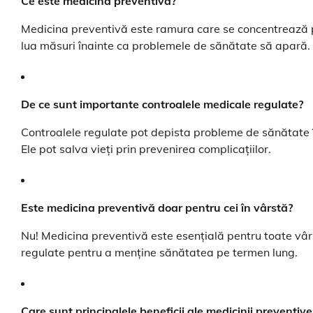
Ce este medicina preventivă?
Medicina preventivă este ramura care se concentrează pe
lua măsuri înainte ca problemele de sănătate să apară.
De ce sunt importante controalele medicale regulate?
Controalele regulate pot depista probleme de sănătate în
Ele pot salva vieți prin prevenirea complicațiilor.
Este medicina preventivă doar pentru cei în vârstă?
Nu! Medicina preventivă este esențială pentru toate vârs
regulate pentru a menține sănătatea pe termen lung.
Care sunt principalele beneficii ale medicinii preventive