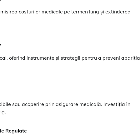
onomisirea costurilor medicale pe termen lung și extinderea
?
, oferind instrumente și strategii pentru a preveni apariția
sibile sau acoperire prin asigurare medicală. Investiția în
ng.
ale Regulate