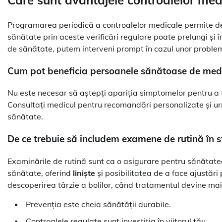
Programarea periodică a controalelor medicale permite depi
sănătate prin aceste verificări regulare poate prelungi și î
de sănătate, putem interveni prompt în cazul unor proble
Cum pot beneficia persoanele sănătoase de medi
Nu este necesar să aștepți apariția simptomelor pentru a 
Consultați medicul pentru recomandări personalizate și ur
sănătate.
De ce trebuie să includem examene de rutină în st
Examinările de rutină sunt ca o asigurare pentru sănătatea
sănătate, oferind
liniște
și posibilitatea de a face ajustări
descoperirea târzie a bolilor, când tratamentul devine mai di
Prevenția este cheia sănătății durabile.
Controalele regulate sunt investiția în viitorul tău.