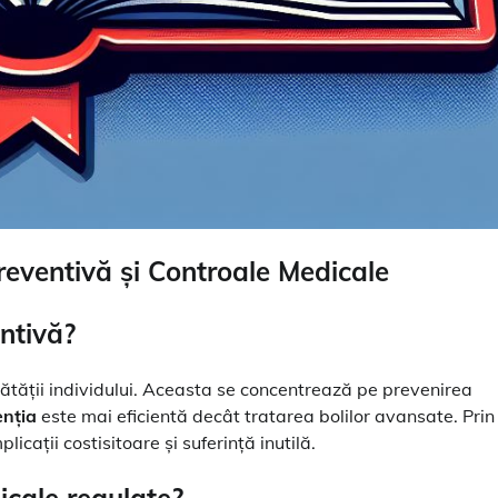
reventivă și Controale Medicale
ntivă?
ătății individului. Aceasta se concentrează pe prevenirea
enția
este mai eficientă decât tratarea bolilor avansate. Prin
icații costisitoare și suferință inutilă.
icale regulate?