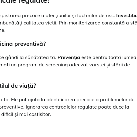
starea precoce a afecțiunilor și factorilor de risc.
Investiți
mbunătăți calitatea vieții. Prin monitorizarea constantă a stă
me.
cina preventivă?
te gândi la sănătatea ta.
Prevenția
este pentru toată lumea
mați un program de screening adecvat vârstei și stării de
ilul de viață?
 ta. Ele pot ajuta la identificarea precoce a problemelor de
 preventive. Ignorarea controalelor regulate poate duce la
ficil și mai costisitor.