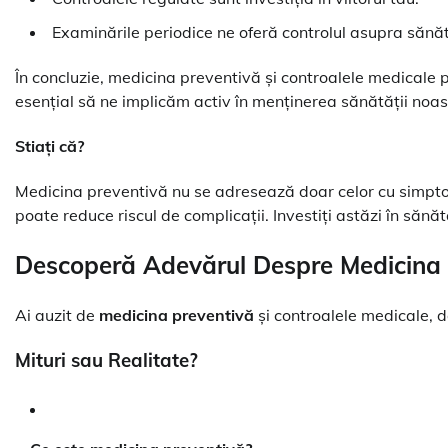
Examinările periodice ne oferă controlul asupra sănăt
În concluzie, medicina preventivă și controalele medicale p
esențial să ne implicăm activ în menținerea sănătății noast
Stiați că?
Medicina preventivă nu se adresează doar celor cu simpto
poate reduce riscul de complicații. Investiți astăzi în săn
Descoperă Adevărul Despre Medicina P
Ai auzit de
medicina preventivă
și controalele medicale, d
Mituri sau Realitate?