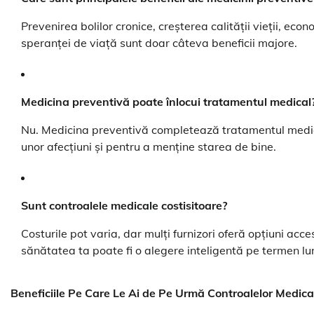
Prevenirea bolilor cronice, creșterea calității vieții, ec
speranței de viață sunt doar câteva beneficii majore.
Medicina preventivă poate înlocui tratamentul medical
Nu. Medicina preventivă completează tratamentul medical
unor afecțiuni și pentru a menține starea de bine.
Sunt controalele medicale costisitoare?
Costurile pot varia, dar mulți furnizori oferă opțiuni acce
sănătatea ta poate fi o alegere inteligentă pe termen lu
Beneficiile Pe Care Le Ai de Pe Urmă Controalelor Medic