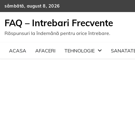
Skip
sâmbătă, august 8, 2026
to
content
FAQ – Intrebari Frecvente
Răspunsuri la îndemână pentru orice întrebare.
ACASA
AFACERI
TEHNOLOGIE
SANATAT