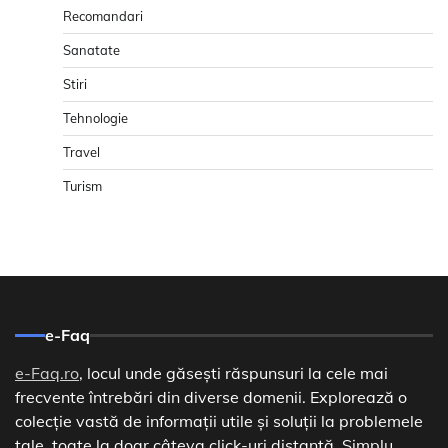
Recomandari
Sanatate
Stiri
Tehnologie
Travel
Turism
e-Faq
e-Faq.ro
, locul unde găsești răspunsuri la cele mai
frecvente întrebări din diverse domenii. Explorează o
colecție vastă de informații utile și soluții la problemele
tale, toate la doar câteva click-uri distanță. Simplu,