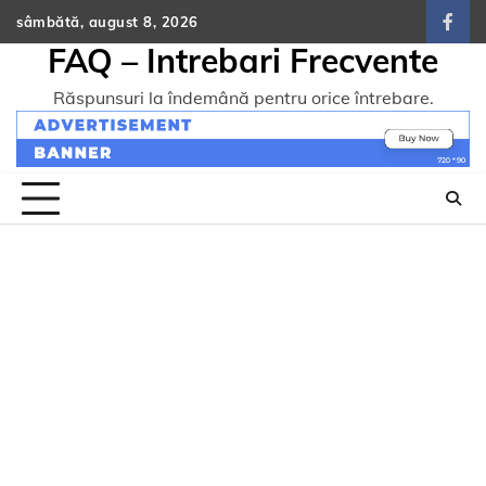
Skip
sâmbătă, august 8, 2026
face
to
FAQ – Intrebari Frecvente
content
Răspunsuri la îndemână pentru orice întrebare.