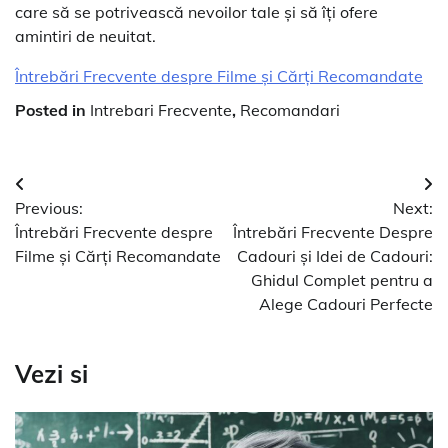
care să se potrivească nevoilor tale și să îți ofere
amintiri de neuitat.
Întrebări Frecvente despre Filme și Cărți Recomandate
Posted in
Intrebari Frecvente
,
Recomandari
Navigare
Previous:
Next:
în
Întrebări Frecvente despre
Întrebări Frecvente Despre
articole
Filme și Cărți Recomandate
Cadouri și Idei de Cadouri:
Ghidul Complet pentru a
Alege Cadouri Perfecte
Vezi si