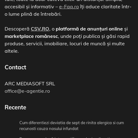
accesibil și informativ –
e-Faq.ro
îți aduce claritate într-
o lume plină de întrebări.
Descoperă
CSV.RO
, o
platformă de anunțuri online
și
marketplace românesc
, unde poți publica și găsi rapid
produse, servicii, imobiliare, locuri de muncă și multe
altele.
Contact
ARC MEDIASOFT SRL
office@e-agentie.ro
Recente
Cum diferentiezi deviatia de sept de rinita alergica si cum
recunosti cauza nasului infundat