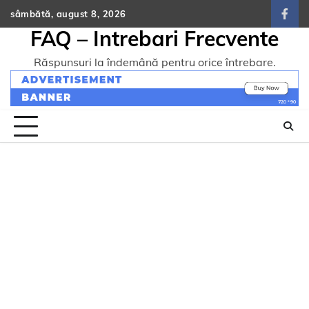
Skip
sâmbătă, august 8, 2026
face
to
FAQ – Intrebari Frecvente
content
Răspunsuri la îndemână pentru orice întrebare.