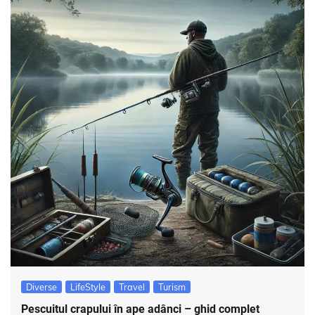
Diverse
LifeStyle
Travel
Turism
Pescuitul crapului în ape adânci – ghid complet