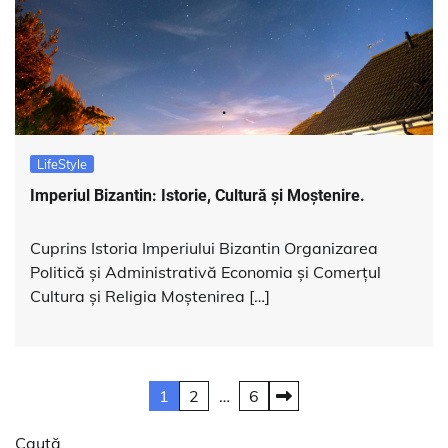
LifeStyle
Imperiul Bizantin: Istorie, Cultură și Moștenire.
Cuprins Istoria Imperiului Bizantin Organizarea
Politică și Administrativă Economia și Comerțul
Cultura și Religia Moștenirea […]
Paginație
1
2
…
6
articole
Caută