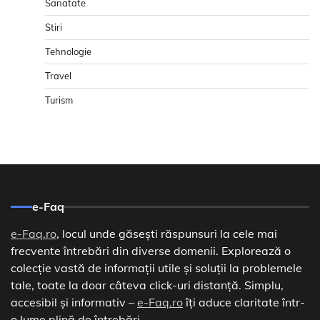
Sanatate
Stiri
Tehnologie
Travel
Turism
e-Faq
e-Faq.ro
, locul unde găsești răspunsuri la cele mai
frecvente întrebări din diverse domenii. Explorează o
colecție vastă de informații utile și soluții la problemele
tale, toate la doar câteva click-uri distanță. Simplu,
accesibil și informativ –
e-Faq.ro
îți aduce claritate într-
o lume plină de întrebări.