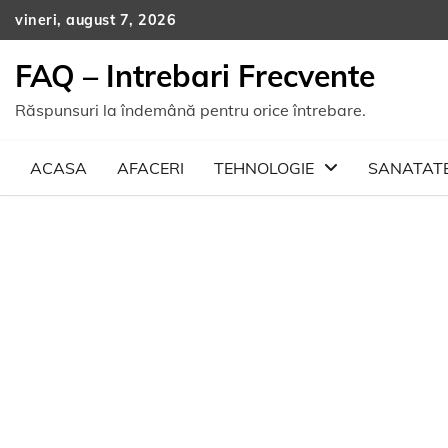
Skip
vineri, august 7, 2026
to
content
FAQ – Intrebari Frecvente
Răspunsuri la îndemână pentru orice întrebare.
ACASA
AFACERI
TEHNOLOGIE
SANATAT