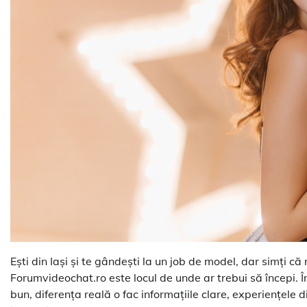
Ești din Iași și te gândești la un job de model, dar simți că 
Forumvideochat.ro este locul de unde ar trebui să începi. Î
bun, diferența reală o fac informațiile clare, experiențele di