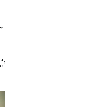
te
ea
e?