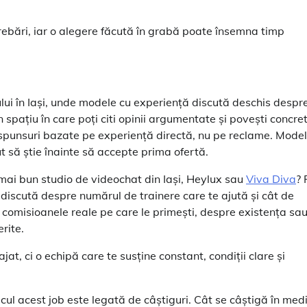
ntrebări, iar o alegere făcută în grabă poate însemna timp
ui în Iași, unde modele cu experiență discută deschis despr
un spațiu în care poți citi opinii argumentate și povești concre
 răspunsuri bazate pe experiență directă, nu pe reclame. Model
ut să știe înainte să accepte prima ofertă.
 mai bun studio de videochat din Iași, Heylux sau
Viva Diva
? 
 discută despre numărul de trainere care te ajută și cât de
 comisioanele reale pe care le primești, despre existența sa
erite.
, ci o echipă care te susține constant, condiții clare și
lcul acest job este legată de câștiguri. Cât se câștigă în med