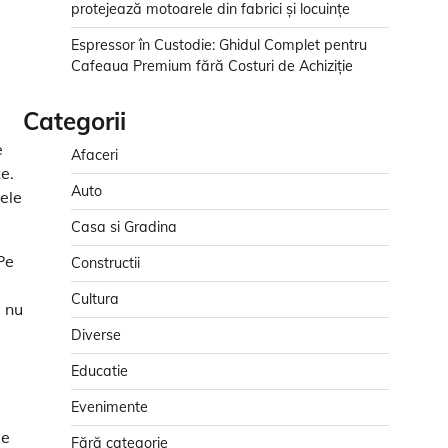
protejează motoarele din fabrici și locuințe
Espressor în Custodie: Ghidul Complet pentru
Cafeaua Premium fără Costuri de Achiziție
Categorii
e
Afaceri
te.
Auto
ele
Casa si Gradina
Pe
Constructii
Cultura
u nu
Diverse
Educatie
Evenimente
ie
Fără categorie