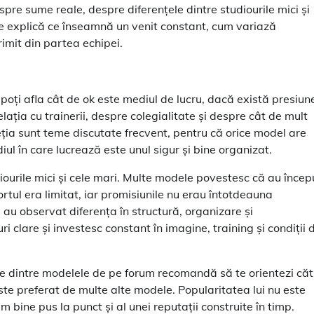
spre sume reale, despre diferențele dintre studiourile mici și
ele explică ce înseamnă un venit constant, cum variază
rimit din partea echipei.
poți afla cât de ok este mediul de lucru, dacă există presiun
lația cu trainerii, despre colegialitate și despre cât de mult
reția sunt teme discutate frecvent, pentru că orice model are
ul în care lucrează este unul sigur și bine organizat.
udiourile mici și cele mari. Multe modele povestesc că au încep
ortul era limitat, iar promisiunile nu erau întotdeauna
 au observat diferența în structură, organizare și
i clare și investesc constant în imagine, training și condiții 
ulte dintre modelele de pe forum recomandă să te orientezi căt
te preferat de multe alte modele. Popularitatea lui nu este
em bine pus la punct și al unei reputații construite în timp.