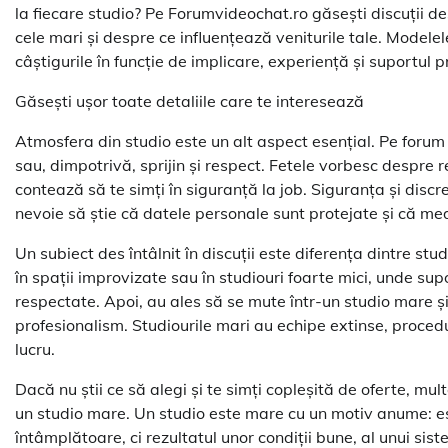
la fiecare studio? Pe Forumvideochat.ro găsești discuții de
cele mari și despre ce influențează veniturile tale. Model
câștigurile în funcție de implicare, experiență și suportul p
Găsești ușor toate detaliile care te interesează
Atmosfera din studio este un alt aspect esențial. Pe forum 
sau, dimpotrivă, sprijin și respect. Fetele vorbesc despre re
contează să te simți în siguranță la job. Siguranța și disc
nevoie să știe că datele personale sunt protejate și că medi
Un subiect des întâlnit în discuții este diferența dintre st
în spații improvizate sau în studiouri foarte mici, unde sup
respectate. Apoi, au ales să se mute într-un studio mare și
profesionalism. Studiourile mari au echipe extinse, procedur
lucru.
Dacă nu știi ce să alegi și te simți copleșită de oferte, m
un studio mare. Un studio este mare cu un motiv anume: es
întâmplătoare, ci rezultatul unor condiții bune, al unui sist