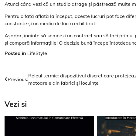
Atunci când vezi că un studio atrage și păstrează multe mod
Pentru o fată aflată la început, aceste lucruri pot face difere
constante și un mediu de lucru echilibrat.
Așadar, înainte să semnezi un contract sau să faci primul p
și compară informațiile! O decizie bună începe întotdeaun
Posted in
LifeStyle
Navigare
Releul termic: dispozitivul discret care protejea
Previous:
motoarele din fabrici și locuințe
în
articole
Vezi si