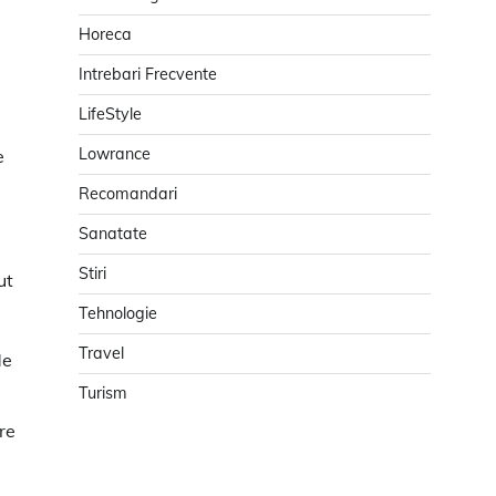
Horeca
Intrebari Frecvente
LifeStyle
Lowrance
e
Recomandari
Sanatate
Stiri
ut
Tehnologie
Travel
de
Turism
re