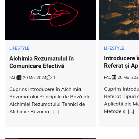
LIFESTYLE
LIFESTYLE
Introducere 
Alchimia Rezumatului în
Referat și Apl
Comunicare Efectivă
FAQ
20 Mai 202
FAQ
20 Mai 2024
1
Cuprins Introd
Cuprins Introducere în Alchimia
Referat Tipuri
Rezumatului Principiile de Bază ale
Aplicații ale M
Alchimiei Rezumatului Tehnici de
Metode și […]
Alchimie Rezumat […]