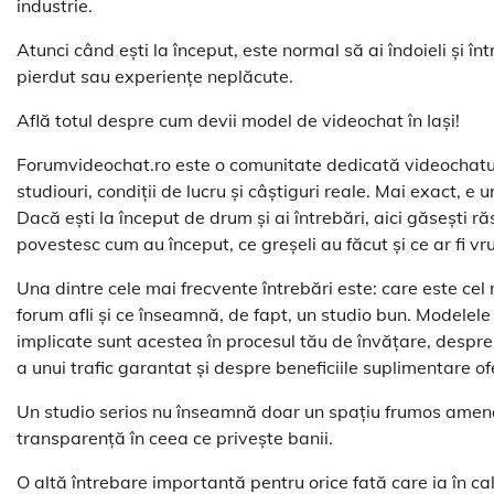
industrie.
Atunci când ești la început, este normal să ai îndoieli și î
pierdut sau experiențe neplăcute.
Află totul despre cum devii model de videochat în Iași!
Forumvideochat.ro este o comunitate dedicată videochatul
studiouri, condiții de lucru și câștiguri reale. Mai exact, e 
Dacă ești la început de drum și ai întrebări, aici găsești
povestesc cum au început, ce greșeli au făcut și ce ar fi vr
Una dintre cele mai frecvente întrebări este: care este cel
forum afli și ce înseamnă, de fapt, un studio bun. Modelele
implicate sunt acestea în procesul tău de învățare, despre
a unui trafic garantat și despre beneficiile suplimentare of
Un studio serios nu înseamnă doar un spațiu frumos amenajat
transparență în ceea ce privește banii.
O altă întrebare importantă pentru orice fată care ia în ca