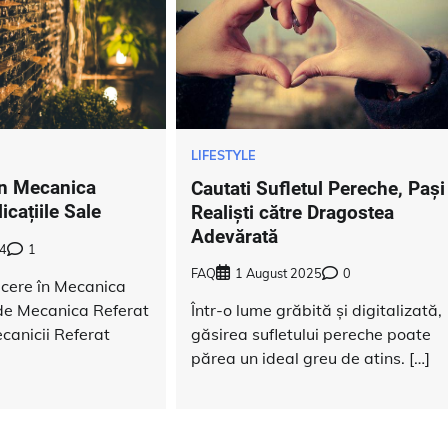
LIFESTYLE
în Mecanica
Cautati Sufletul Pereche, Pași
icațiile Sale
Realiști către Dragostea
Adevărată
4
1
FAQ
1 August 2025
0
ucere în Mecanica
 de Mecanica Referat
Într-o lume grăbită și digitalizată,
ecanicii Referat
găsirea sufletului pereche poate
părea un ideal greu de atins. […]