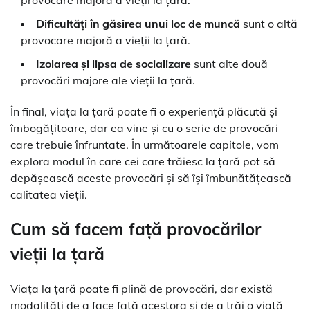
provocare majoră a vieții la țară.
Dificultăți în găsirea unui loc de muncă
sunt o altă
provocare majoră a vieții la țară.
Izolarea și lipsa de socializare
sunt alte două
provocări majore ale vieții la țară.
În final, viața la țară poate fi o experiență plăcută și
îmbogățitoare, dar ea vine și cu o serie de provocări
care trebuie înfruntate. În următoarele capitole, vom
explora modul în care cei care trăiesc la țară pot să
depășească aceste provocări și să își îmbunătățească
calitatea vieții.
Cum să facem față provocărilor
vieții la țară
Viața la țară poate fi plină de provocări, dar există
modalități de a face față acestora și de a trăi o viață