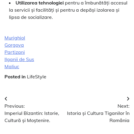
Utilizarea tehnologiei
pentru a îmbunătăți accesul
la servicii și facilități și pentru a depăși izolarea și
lipsa de socializare.
Murighiol
Gorgova
Partizani
Ilganii de Sus
Maliuc
Posted in
LifeStyle
Navigare
Previous:
Next:
în
Imperiul Bizantin: Istorie,
Istoria și Cultura Tiganilor în
articole
Cultură și Moștenire.
România