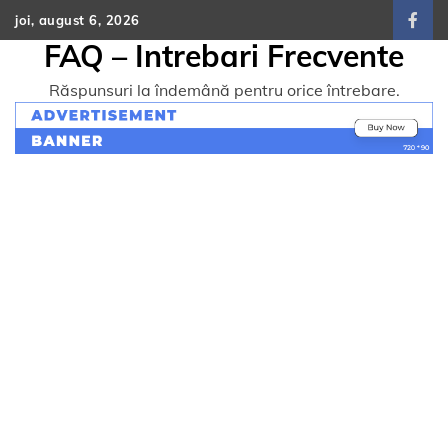
Skip
joi, august 6, 2026
face
to
FAQ – Intrebari Frecvente
content
Răspunsuri la îndemână pentru orice întrebare.