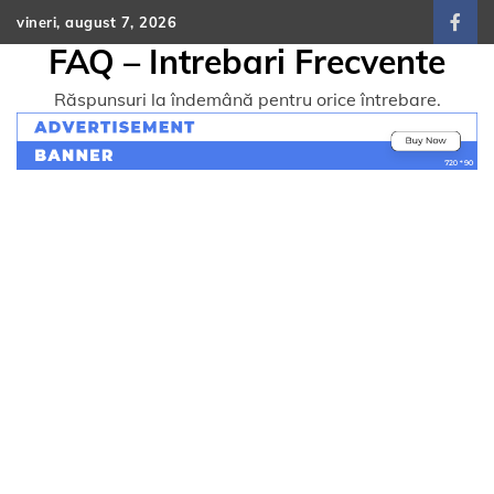
Skip
vineri, august 7, 2026
face
to
FAQ – Intrebari Frecvente
content
Răspunsuri la îndemână pentru orice întrebare.