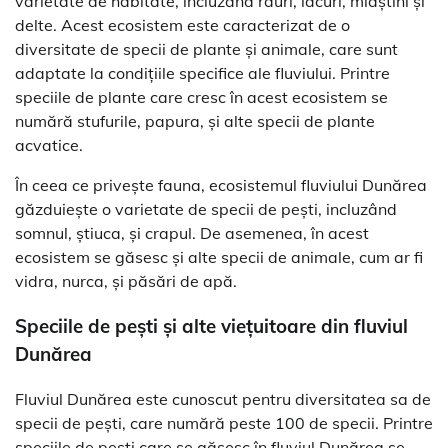
varietate de habitate, incluzând râuri, lacuri, mlaștini și
delte. Acest ecosistem este caracterizat de o
diversitate de specii de plante și animale, care sunt
adaptate la condițiile specifice ale fluviului. Printre
speciile de plante care cresc în acest ecosistem se
numără stufurile, papura, și alte specii de plante
acvatice.
În ceea ce privește fauna, ecosistemul fluviului Dunărea
găzduiește o varietate de specii de pești, incluzând
somnul, știuca, și crapul. De asemenea, în acest
ecosistem se găsesc și alte specii de animale, cum ar fi
vidra, nurca, și păsări de apă.
Speciile de pești și alte viețuitoare din fluviul
Dunărea
Fluviul Dunărea este cunoscut pentru diversitatea sa de
specii de pești, care numără peste 100 de specii. Printre
speciile de pești care se găsesc în fluviul Dunărea se