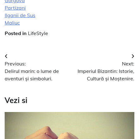
Gorgova
Partizani
Ilganii de Sus
Maliuc
Posted in
LifeStyle
Navigare
Previous:
Next:
în
Delirul marin: o lume de
Imperiul Bizantin: Istorie,
articole
aventuri și simboluri.
Cultură și Moștenire.
Vezi si