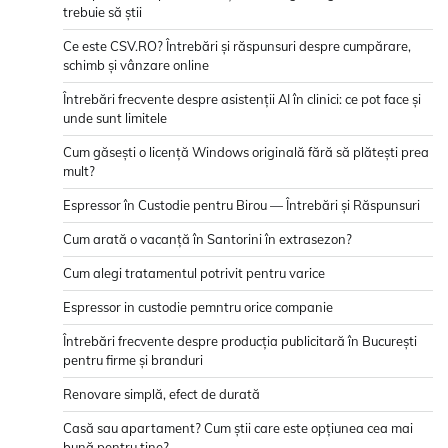
trebuie să știi
Ce este CSV.RO? Întrebări și răspunsuri despre cumpărare,
schimb și vânzare online
Întrebări frecvente despre asistenții AI în clinici: ce pot face și
unde sunt limitele
Cum găsești o licență Windows originală fără să plătești prea
mult?
Espressor în Custodie pentru Birou — Întrebări și Răspunsuri
Cum arată o vacanță în Santorini în extrasezon?
Cum alegi tratamentul potrivit pentru varice
Espressor in custodie pemntru orice companie
Întrebări frecvente despre producția publicitară în București
pentru firme și branduri
Renovare simplă, efect de durată
Casă sau apartament? Cum știi care este opțiunea cea mai
bună pentru tine?