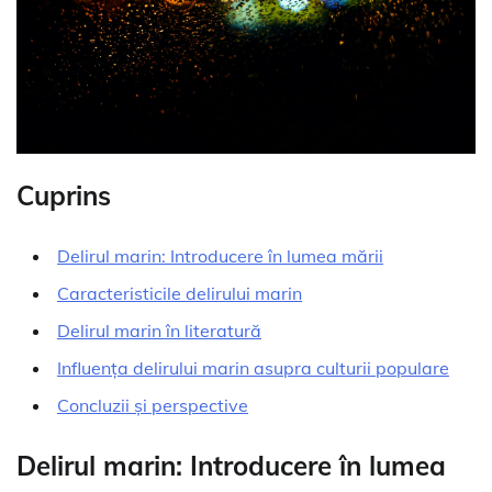
Cuprins
Delirul marin: Introducere în lumea mării
Caracteristicile delirului marin
Delirul marin în literatură
Influența delirului marin asupra culturii populare
Concluzii și perspective
Delirul marin: Introducere în lumea