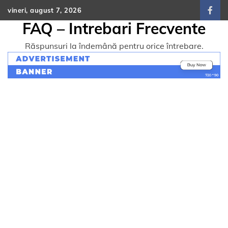
Skip
vineri, august 7, 2026
face
to
FAQ – Intrebari Frecvente
content
Răspunsuri la îndemână pentru orice întrebare.