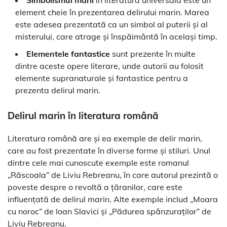
Simbolismul mării
în literatura universală este un
element cheie în prezentarea delirului marin. Marea
este adesea prezentată ca un simbol al puterii și al
misterului, care atrage și înspăimântă în același timp.
Elementele fantastice
sunt prezente în multe
dintre aceste opere literare, unde autorii au folosit
elemente supranaturale și fantastice pentru a
prezenta delirul marin.
Delirul marin în literatura română
Literatura română are și ea exemple de delir marin,
care au fost prezentate în diverse forme și stiluri. Unul
dintre cele mai cunoscute exemple este romanul
„Răscoala” de Liviu Rebreanu, în care autorul prezintă o
poveste despre o revoltă a țăranilor, care este
influențată de delirul marin. Alte exemple includ „Moara
cu noroc” de Ioan Slavici și „Pădurea spânzuraților” de
Liviu Rebreanu.