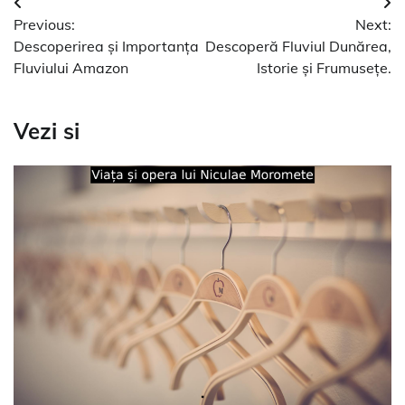
Navigare
Previous:
Next:
în
Descoperirea și Importanța
Descoperă Fluviul Dunărea,
articole
Fluviului Amazon
Istorie și Frumusețe.
Vezi si