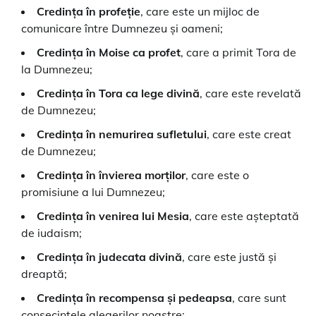
Credința în profeție
, care este un mijloc de
comunicare între Dumnezeu și oameni;
Credința în Moise ca profet
, care a primit Tora de
la Dumnezeu;
Credința în Tora ca lege divină
, care este revelată
de Dumnezeu;
Credința în nemurirea sufletului
, care este creat
de Dumnezeu;
Credința în învierea morților
, care este o
promisiune a lui Dumnezeu;
Credința în venirea lui Mesia
, care este așteptată
de iudaism;
Credința în judecata divină
, care este justă și
dreaptă;
Credința în recompensa și pedeapsa
, care sunt
consecințele alegerilor noastre;