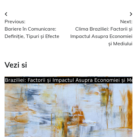
Navigare
Previous:
Next:
în
Bariere în Comunicare:
Clima Braziliei: Factorii și
articole
Definiție, Tipuri și Efecte
Impactul Asupra Economiei
și Mediului
Vezi si