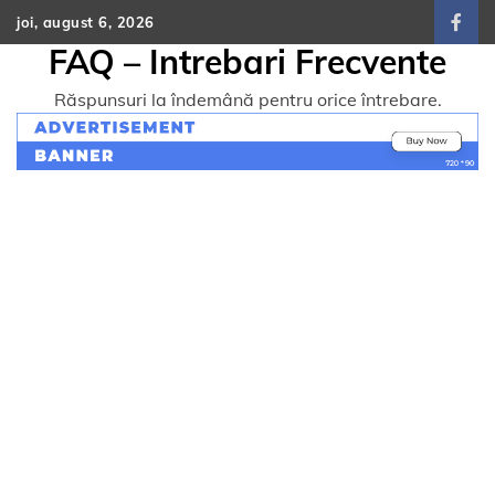
Skip
joi, august 6, 2026
face
to
FAQ – Intrebari Frecvente
content
Răspunsuri la îndemână pentru orice întrebare.