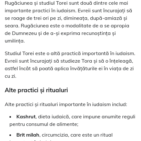
Rugăciunea și studiul Torei sunt două dintre cele mai
importante practici în iudaism. Evreii sunt încurajați să
se roage de trei ori pe zi, dimineața, după-amiază și
seara. Rugăciunea este o modalitate de a se apropia
de Dumnezeu și de a-și exprima recunoștința și
umilința.
Studiul Torei este o altă practică importantă în iudaism.
Evreii sunt încurajați să studieze Tora și să o înțeleagă,
astfel încât să poată aplica învățăturile ei în viața de zi
cu zi.
Alte practici și ritualuri
Alte practici și ritualuri importante în iudaism includ:
Kashrut
, dieta iudaică, care impune anumite reguli
pentru consumul de alimente;
Brit milah
, circumcizia, care este un ritual