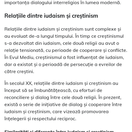
importanța dialogului interreligios în lumea modernă.
Relațiile dintre iudaism și creștinism
Relațiile dintre iudaism și creștinism sunt complexe și
au evoluat de-a lungul timpului. În timp ce creștinismul
s-a dezvoltat din iudaism, cele două religii au avut o
relație tensionată, cu perioade de cooperare și conflicte.
În Evul Mediu, creștinismul a fost influențat de iudaism,
dar a existat și o perioadă de persecuție a evreilor de
către creștini.
În secolul XX, relațiile dintre iudaism și creștinism au
început să se îmbunătățească, cu eforturi de
reconciliere și dialog între cele două religii. În prezent,
există o serie de inițiative de dialog și cooperare între
iudaism și creștinism, care vizează promovarea
înțelegerii și respectului reciproc.
Similarități și diferențe între iudaism și creștinism