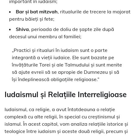
important în iudaism;
Bar și bat mitzvah
, ritualurile de trecere la majorat
pentru băieți și fete;
Shiva
, perioada de doliu de șapte zile după
decesul unui membru al familiei;
„Practici și ritualuri în iudaism sunt o parte
integrantă a vieții iudaice. Ele sunt bazate pe
învățăturile Torei și ale Talmudului și sunt menite
să ajute evreii să se apropie de Dumnezeu și să
își îndeplinească obligațiile religioase.”
Iudaismul și Relațiile Interreligioase
Iudaismul, ca religie, a avut întotdeauna o relație
complexă cu alte religii, în special cu creștinismul și
islamul. În acest capitol, vom analiza relațiile istorice și
teologice între iudaism și aceste două religii, precum și