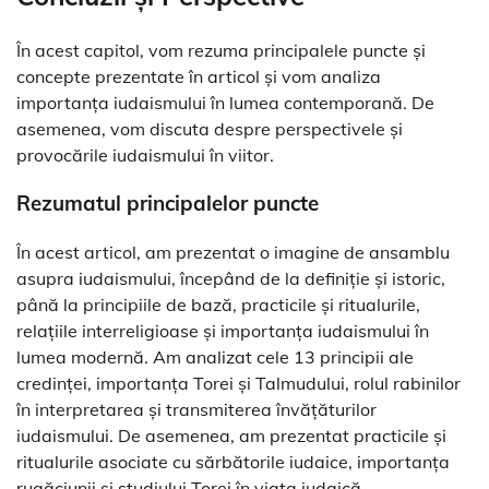
În acest capitol, vom rezuma principalele puncte și
concepte prezentate în articol și vom analiza
importanța iudaismului în lumea contemporană. De
asemenea, vom discuta despre perspectivele și
provocările iudaismului în viitor.
Rezumatul principalelor puncte
În acest articol, am prezentat o imagine de ansamblu
asupra iudaismului, începând de la definiție și istoric,
până la principiile de bază, practicile și ritualurile,
relațiile interreligioase și importanța iudaismului în
lumea modernă. Am analizat cele 13 principii ale
credinței, importanța Torei și Talmudului, rolul rabinilor
în interpretarea și transmiterea învățăturilor
iudaismului. De asemenea, am prezentat practicile și
ritualurile asociate cu sărbătorile iudaice, importanța
rugăciunii și studiului Torei în viața iudaică.