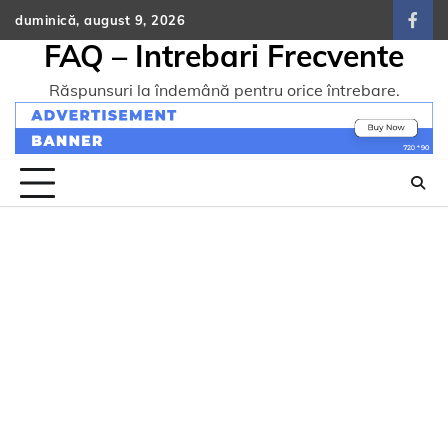
Skip
duminică, august 9, 2026
face
to
FAQ – Intrebari Frecvente
content
Răspunsuri la îndemână pentru orice întrebare.