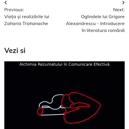
Navigare
Previous:
Next:
în
Viața și realizările lui
Oglindele lui Grigore
articole
Zaharia Trahanache
Alexandrescu – Introducere
în literatura română
Vezi si