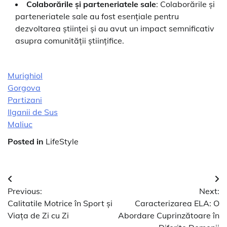
Colaborările și parteneriatele sale
: Colaborările și
parteneriatele sale au fost esențiale pentru
dezvoltarea științei și au avut un impact semnificativ
asupra comunității științifice.
Murighiol
Gorgova
Partizani
Ilganii de Sus
Maliuc
Posted in
LifeStyle
Navigare
Previous:
Next:
în
Calitatile Motrice în Sport și
Caracterizarea ELA: O
articole
Viața de Zi cu Zi
Abordare Cuprinzătoare în