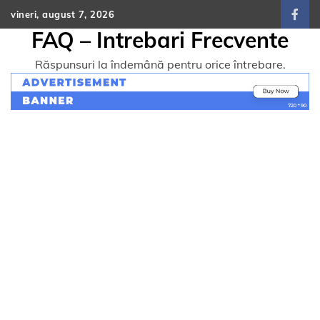
Skip
vineri, august 7, 2026
face
to
FAQ – Intrebari Frecvente
content
Răspunsuri la îndemână pentru orice întrebare.