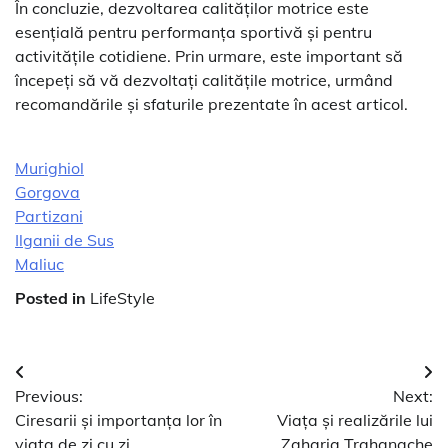
În concluzie, dezvoltarea calităților motrice este
esențială pentru performanța sportivă și pentru
activitățile cotidiene. Prin urmare, este important să
începeți să vă dezvoltați calitățile motrice, urmând
recomandările și sfaturile prezentate în acest articol.
Murighiol
Gorgova
Partizani
Ilganii de Sus
Maliuc
Posted in
LifeStyle
Navigare
Previous:
Next:
în
Ciresarii și importanța lor în
Viața și realizările lui
viața de zi cu zi
Zaharia Trahanache