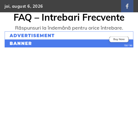
Skip
joi, august 6, 2026
face
to
FAQ – Intrebari Frecvente
content
Răspunsuri la îndemână pentru orice întrebare.