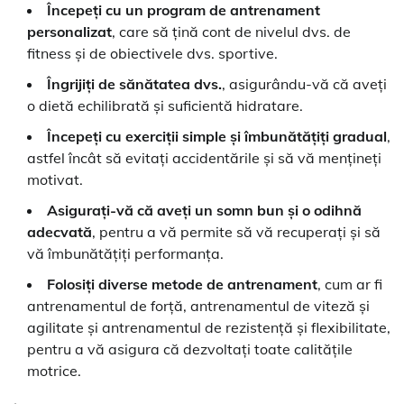
Începeți cu un program de antrenament
personalizat
, care să țină cont de nivelul dvs. de
fitness și de obiectivele dvs. sportive.
Îngrijiți de sănătatea dvs.
, asigurându-vă că aveți
o dietă echilibrată și suficientă hidratare.
Începeți cu exerciții simple și îmbunătățiți gradual
,
astfel încât să evitați accidentările și să vă mențineți
motivat.
Asigurați-vă că aveți un somn bun și o odihnă
adecvată
, pentru a vă permite să vă recuperați și să
vă îmbunătățiți performanța.
Folosiți diverse metode de antrenament
, cum ar fi
antrenamentul de forță, antrenamentul de viteză și
agilitate și antrenamentul de rezistență și flexibilitate,
pentru a vă asigura că dezvoltați toate calitățile
motrice.