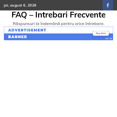
Skip
joi, august 6, 2026
face
to
FAQ – Intrebari Frecvente
content
Răspunsuri la îndemână pentru orice întrebare.