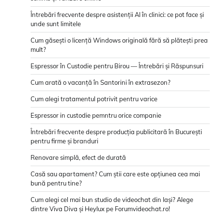
Întrebări frecvente despre asistenții AI în clinici: ce pot face și
unde sunt limitele
Cum găsești o licență Windows originală fără să plătești prea
mult?
Espressor în Custodie pentru Birou — Întrebări și Răspunsuri
Cum arată o vacanță în Santorini în extrasezon?
Cum alegi tratamentul potrivit pentru varice
Espressor in custodie pemntru orice companie
Întrebări frecvente despre producția publicitară în București
pentru firme și branduri
Renovare simplă, efect de durată
Casă sau apartament? Cum știi care este opțiunea cea mai
bună pentru tine?
Cum alegi cel mai bun studio de videochat din Iași? Alege
dintre Viva Diva și Heylux pe Forumvideochat.ro!