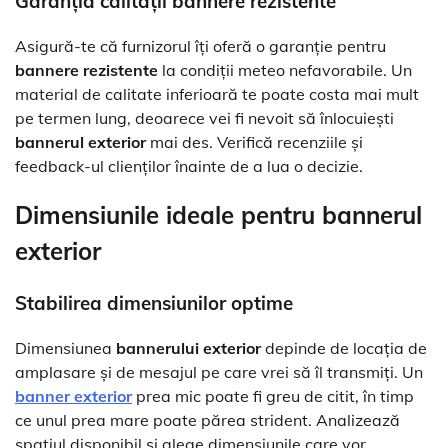
Garanția calității
bannere rezistente
Asigură-te că furnizorul îți oferă o garanție pentru
bannere rezistente
la condiții meteo nefavorabile. Un
material de calitate inferioară te poate costa mai mult
pe termen lung, deoarece vei fi nevoit să înlocuiești
bannerul exterior
mai des. Verifică recenziile și
feedback-ul clienților înainte de a lua o decizie.
Dimensiunile ideale pentru
bannerul
exterior
Stabilirea dimensiunilor optime
Dimensiunea
bannerului exterior
depinde de locația de
amplasare și de mesajul pe care vrei să îl transmiți. Un
banner exterior
prea mic poate fi greu de citit, în timp
ce unul prea mare poate părea strident. Analizează
spațiul disponibil și alege dimensiunile care vor