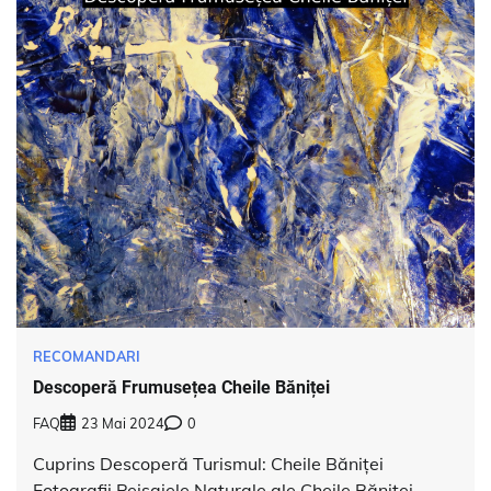
RECOMANDARI
Descoperă Frumusețea Cheile Băniței
FAQ
23 Mai 2024
0
Cuprins Descoperă Turismul: Cheile Băniței
Fotografii Peisajele Naturale ale Cheile Băniței