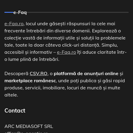
e-Faq
e-Faq.ro
, locul unde găsești răspunsuri la cele mai
frecvente întrebări din diverse domenii. Explorează o
colecție vastă de informații utile și soluții la problemele
tale, toate la doar câteva click-uri distanță. Simplu,
accesibil și informativ –
e-Faq.ro
îți aduce claritate într-
o lume plină de întrebări.
Descoperă
CSV.RO
, o
platformă de anunțuri online
și
marketplace românesc
, unde poți publica și găsi rapid
produse, servicii, imobiliare, locuri de muncă și multe
altele.
Contact
ARC MEDIASOFT SRL