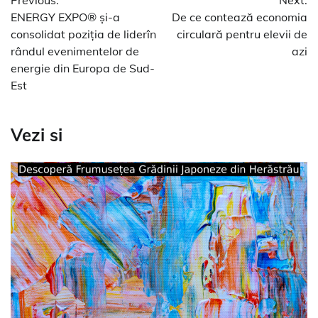
în
ENERGY EXPO® și-a
De ce contează economia
articole
consolidat poziția de liderîn
circulară pentru elevii de
rândul evenimentelor de
azi
energie din Europa de Sud-
Est
Vezi si