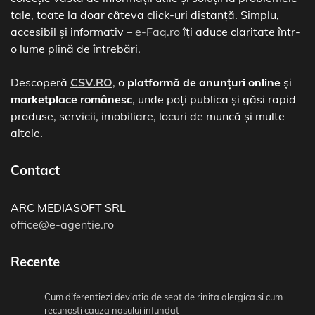
tale, toate la doar câteva click-uri distanță. Simplu,
accesibil și informativ –
e-Faq.ro
îți aduce claritate într-
o lume plină de întrebări.
Descoperă
CSV.RO
, o
platformă de anunțuri online
și
marketplace românesc
, unde poți publica și găsi rapid
produse, servicii, imobiliare, locuri de muncă și multe
altele.
Contact
ARC MEDIASOFT SRL
office@e-agentie.ro
Recente
Cum diferentiezi deviatia de sept de rinita alergica si cum
recunosti cauza nasului infundat