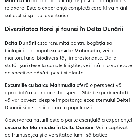
Mahmudia
oferă oportunități de pescuit, fotografie și
relaxare. Este o experiență completă care îți va hrăni
sufletul și spiritul aventurier.
Diversitatea florei și faunei în
Delta Dunării
Delta Dunării
este renumită pentru bogăția sa
biologică. În timpul
excursiilor Mahmudia
, vei fi
martorul unei biodiversități impresionante. De la
stufărișuri dese la canale liniștite, vei întâlni o varietate
de specii de păsări, pești și plante.
Excursiile cu barca Mahmudia
oferă o perspectivă
apropiată asupra acestor specii. Ghizii experimentați
vă vor povesti despre importanța ecosistemului Deltei
Dunării și a speciilor care o populează.
Observarea naturii este o parte esențială a experienței
excursiilor Mahmudia în Delta Dunării
. Vei fi captivat
de frumusețea și diversitatea lumii sălbatice.