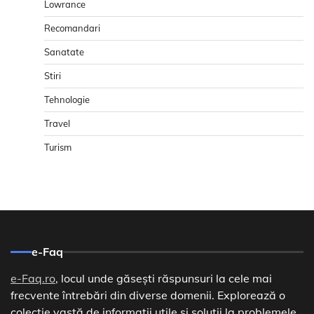
Lowrance
Recomandari
Sanatate
Stiri
Tehnologie
Travel
Turism
e-Faq
e-Faq.ro
, locul unde găsești răspunsuri la cele mai
frecvente întrebări din diverse domenii. Explorează o
colecție vastă de informații utile și soluții la problemele