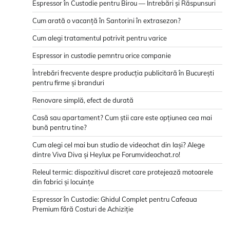
Espressor în Custodie pentru Birou — Întrebări și Răspunsuri
Cum arată o vacanță în Santorini în extrasezon?
Cum alegi tratamentul potrivit pentru varice
Espressor in custodie pemntru orice companie
Întrebări frecvente despre producția publicitară în București
pentru firme și branduri
Renovare simplă, efect de durată
Casă sau apartament? Cum știi care este opțiunea cea mai
bună pentru tine?
Cum alegi cel mai bun studio de videochat din Iași? Alege
dintre Viva Diva și Heylux pe Forumvideochat.ro!
Releul termic: dispozitivul discret care protejează motoarele
din fabrici și locuințe
Espressor în Custodie: Ghidul Complet pentru Cafeaua
Premium fără Costuri de Achiziție