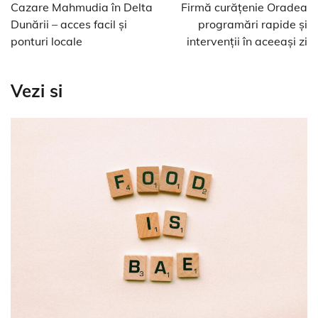
în
Cazare Mahmudia în Delta
Firmă curățenie Oradea
articole
Dunării – acces facil și
programări rapide și
ponturi locale
intervenții în aceeași zi
Vezi si