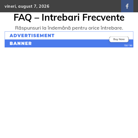
Skip
vineri, august 7, 2026
face
to
FAQ – Intrebari Frecvente
content
Răspunsuri la îndemână pentru orice întrebare.