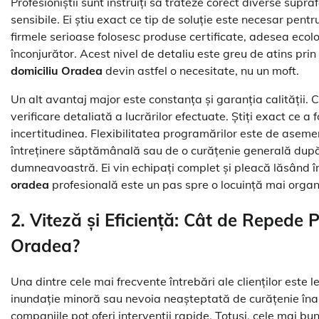
Profesioniștii sunt instruiți să trateze corect diverse supraf
sensibile. Ei știu exact ce tip de soluție este necesar pent
firmele serioase folosesc produse certificate, adesea ecolo
înconjurător. Acest nivel de detaliu este greu de atins pri
domiciliu Oradea
devin astfel o necesitate, nu un moft.
Un alt avantaj major este constanța și garanția calității. 
verificare detaliată a lucrărilor efectuate. Știți exact ce a 
incertitudinea. Flexibilitatea programărilor este de aseme
întreținere săptămânală sau de o curățenie generală după
dumneavoastră. Ei vin echipați complet și pleacă lăsând în
oradea
profesională este un pas spre o locuință mai organ
2. Viteză și Eficiență: Cât de Repede 
Oradea
?
Una dintre cele mai frecvente întrebări ale clienților este
inundație minoră sau nevoia neașteptată de curățenie înain
companiile pot oferi intervenții rapide. Totuși, cele mai bu