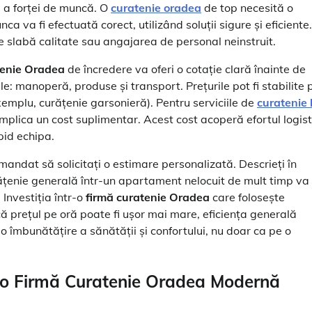
și a forței de muncă. O
curatenie oradea
de top necesită o
a va fi efectuată corect, utilizând soluții sigure și eficiente.
e slabă calitate sau angajarea de personal neinstruit.
tenie Oradea
de încredere va oferi o cotație clară înainte de
le: manoperă, produse și transport. Prețurile pot fi stabilite 
xemplu, curățenie garsonieră). Pentru serviciile de
curatenie 
implica un cost suplimentar. Acest cost acoperă efortul logist
pid echipa.
mandat să solicitați o estimare personalizată. Descrieți în
rățenie generală într-un apartament nelocuit de mult timp va 
 Investiția într-o
firmă curatenie Oradea
care folosește
că prețul pe oră poate fi ușor mai mare, eficiența generală
 o îmbunătățire a sănătății și confortului, nu doar ca pe o
 o
Firmă Curatenie Oradea
Modernă