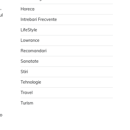
,
Horeca
ul
Intrebari Frecvente
LifeStyle
Lowrance
Recomandari
Sanatate
Stiri
Tehnologie
Travel
Turism
 o
e