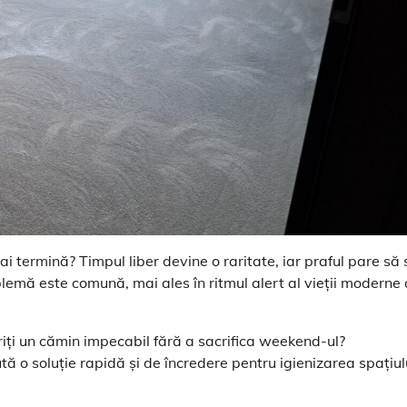
ai termină? Timpul liber devine o raritate, iar praful pare să 
emă este comună, mai ales în ritmul alert al vieții moderne 
iți un cămin impecabil fără a sacrifica weekend-ul?
tă o soluție rapidă și de încredere pentru igienizarea spațiul