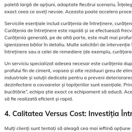
paletă largă de opțiuni, adaptate fiecărui scenariu. Înțelege
exact ceea ce aveți nevoie. Aceasta poate accelera procesu
Serviciile esențiale includ curățenia de întreținere, curăț
Curățenia de întreținere este rapidă și se efectuează frecve
Curățenia generală, pe de altă parte, este mult mai profu
igienizarea băilor în detaliu. Multe solicitări de intervenți
întreținere sau a celei de remediere (de exemplu, curățar
Un serviciu specializat adesea necesar este curățenia du
prafului fin de ciment, vopsea și alte reziduuri greu de eli
industriale și soluții dedicate pentru a preveni deteriorare
dezinfectare a covoarelor și tapițeriilor sunt esențiale. Pri
bucătărie”, echipa știe exact ce echipament să aducă. Ace
să fie realizată eficient și rapid.
4. Calitatea Versus Cost: Investiția În
Mulți clienți sunt tentați să aleagă cea mai ieftină opțiune