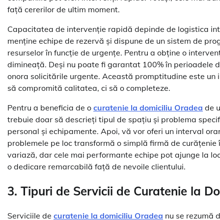
față cererilor de ultim moment.
Capacitatea de intervenție rapidă depinde de logistica int
menține echipe de rezervă și dispune de un sistem de prog
resurselor în funcție de urgențe. Pentru a obține o interven
dimineață. Deși nu poate fi garantat 100% în perioadele de
onora solicitările urgente. Această promptitudine este un i
să compromită calitatea, ci să o completeze.
Pentru a beneficia de o
curatenie la domiciliu Oradea
de u
trebuie doar să descrieți tipul de spațiu și problema speci
personal și echipamente. Apoi, vă vor oferi un interval or
problemele pe loc transformă o simplă firmă de curățenie 
variază, dar cele mai performante echipe pot ajunge la lo
o dedicare remarcabilă față de nevoile clientului.
3. Tipuri de Servicii de
Curatenie la D
Serviciile de
curatenie la domiciliu Oradea
nu se rezumă d