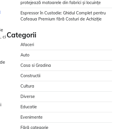
protejează motoarele din fabrici și locuințe
a
Espressor în Custodie: Ghidul Complet pentru
Cafeaua Premium fără Costuri de Achiziție
ie
Categorii
 ci
Afaceri
Auto
 de
Casa si Gradina
Constructii
Cultura
Diverse
i
Educatie
Evenimente
Fără categorie