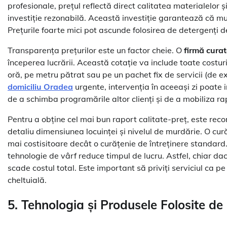
profesionale, prețul reflectă direct calitatea materialelor 
investiție rezonabilă. Această investiție garantează că munc
Prețurile foarte mici pot ascunde folosirea de detergenți d
Transparența prețurilor este un factor cheie. O
firmă cura
începerea lucrării. Această cotație va include toate costuri
oră, pe metru pătrat sau pe un pachet fix de servicii (de e
domiciliu Oradea
urgente, intervenția în aceeași zi poate 
de a schimba programările altor clienți și de a mobiliza ra
Pentru a obține cel mai bun raport calitate-preț, este reco
detaliu dimensiunea locuinței și nivelul de murdărie. O cu
mai costisitoare decât o curățenie de întreținere standard.
tehnologie de vârf reduce timpul de lucru. Astfel, chiar da
scade costul total. Este important să priviți serviciul ca pe
cheltuială.
5. Tehnologia și Produsele Folosite de