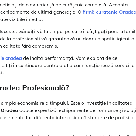
eneficiați de o experiență de curățenie completă. Aceasta
nd echipamente de ultimă generație. O
firmă curatenie Orade
ate vizibile imediat.
ește. Gândiți-vă la timpul pe care îl câștigați pentru famil
de la profesioniști vă garantează nu doar un spațiu igienizat,
m calitate fără compromis.
ie oradea
de înaltă performanță. Vom explora de ce
. Citiți în continuare pentru a afla cum funcționează serviciile
 zi.
Oradea
Profesională?
impla economisire a timpului. Este o investiție în calitatea
e Oradea
aduce expertiză, echipamente performante și soluți
e elemente fac diferența între o simplă ștergere de praf și o