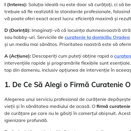
I (Interes):
Soluția ideală nu este doar să curățați, ci să b
trebuie să fie realizată la standarde profesionale, folosi
vă poate oferi exact acest lucru: eficiență maximă și rezult
D (Dorință):
Imaginați-vă că locuința dumneavoastră străluc
sau hobby-uri. Serviciile de
curatenie la domiciliu Oradea
și un mediu mai sănătos. Prioritatea noastră este să oferi
A (Acțiune):
Descoperiți cum puteți obține rapid o
curaten
intervențiile rapide și programările flexibile sunt esențiale
top din domeniu, inclusiv opțiunea de intervenție în aceeași
1. De Ce Să Alegi o
Firmă Curatenie 
Alegerea unui serviciu profesional de curățenie depășește s
vieții și în sănătatea mediului de acasă. O
firmă curateni
de curățare pe care nu le găsiți în comerțul obișnuit. Acest
igienizare profundă.