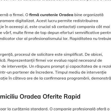
ernă a firmei. O
firmă curatenie Oradea
bine organizată
ramare digitalizat. Acest lucru permite redistribuirea
ție în aceeași zi, este crucial să contactați compania cât mai
 vârf, multe firme de top depun eforturi semnificative pentr
ndicator clar al profesionalismului lor. Rapiditatea nu trebui
rgență, procesul de solicitare este simplificat. De obicei,
fică. Reprezentanții firmei vor evalua rapid necesarul de
ar de intervenție. Un răspuns prompt și capacitatea de a rezo
într-un partener de încredere. Timpul mediu de intervenție
cație în câteva ore de la confirmarea programării, demonstr
omiciliu Oradea
Oferite Rapid
oar la curățenia standard. O companie profesională oferă o