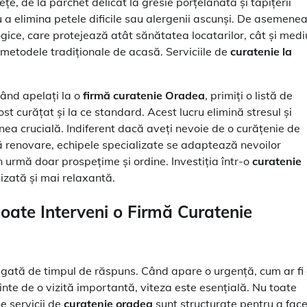
ețe, de la parchet delicat la gresie porțelanată și tapițerii
ru a elimina petele dificile sau alergenii ascunși. De asemenea
gice, care protejează atât sănătatea locatarilor, cât și medi
n metodele tradiționale de acasă. Serviciile de
curatenie la
Când apelați la o
firmă curatenie Oradea
, primiți o listă de
fost curățat și la ce standard. Acest lucru elimină stresul și
nea crucială. Indiferent dacă aveți nevoie de o curățenie de
 renovare, echipele specializate se adaptează nevoilor
 urmă doar prospețime și ordine. Investiția într-o
curatenie
izată și mai relaxantă.
Poate Interveni o
Firmă Curatenie
 legată de timpul de răspuns. Când apare o urgență, cum ar fi
te de o vizită importantă, viteza este esențială. Nu toate
ne servicii de
curatenie oradea
sunt structurate pentru a fac