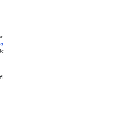
pe
la
ic
fi