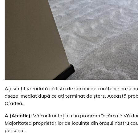
Ați simțit vreodată că lista de sarcini de curățenie nu se m
așeze imediat după ce ați terminat de șters. Această probl
Oradea.
A (Atenție):
Vă confruntați cu un program încărcat? Vă dor
Majoritatea proprietarilor de locuințe din orașul nostru cau
personal.