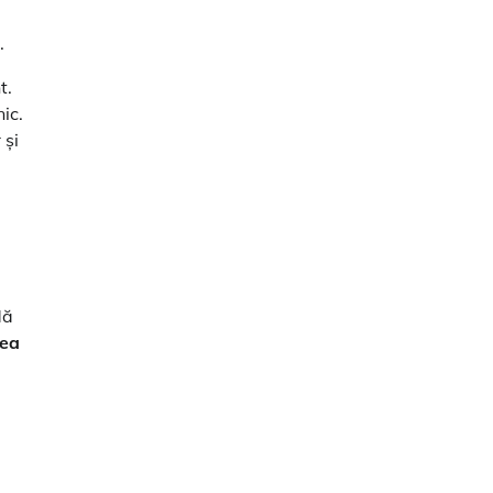
.
t.
ic.
 și
dă
dea