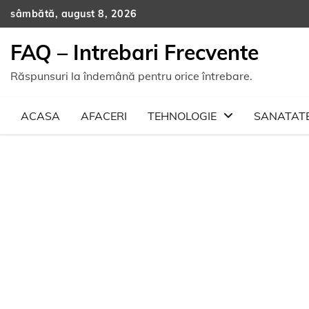
Skip
sâmbătă, august 8, 2026
to
content
FAQ – Intrebari Frecvente
Răspunsuri la îndemână pentru orice întrebare.
ACASA
AFACERI
TEHNOLOGIE
SANATAT