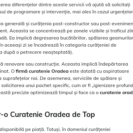
rea diferențelor dintre aceste servicii vă ajută să solicitați
l de programare și intervenție, mai ales în cazul urgențelor
enia generală și curățenia post-constructor sau post-evenimen
nt. Aceasta se concentrează pe zonele vizibile și traficul ziln
ndă. Ea implică degresarea bucătăriilor, spălarea geamurilor
e în aceeași zi se încadrează în categoria curățeniei de
ea după o petrecere neașteptată).
pă renovare sau construcție. Aceasta implică îndepărtarea
minat. O
firmă curatenie Oradea
este dotată cu aspiratoare
a suprafețelor noi. De asemenea, serviciile de spălare și
n solicitarea unui pachet specific, cum ar fi „igienizare profun
astă precizie optimizează timpul și face ca o
curatenie ora
tr-o
Curatenie Oradea
de Top
 disponibilă pe piață. Totuși, în domeniul curățeniei