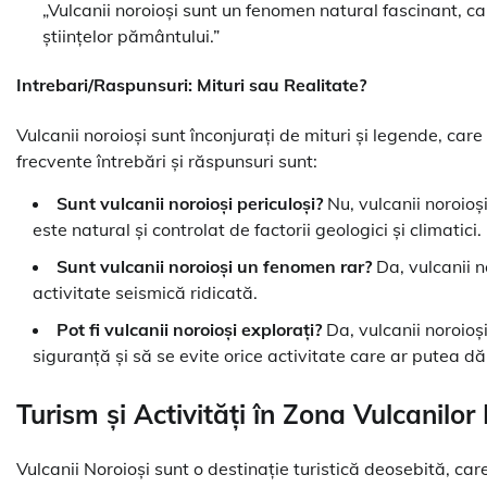
„Vulcanii noroioși sunt un fenomen natural fascinant, ca
științelor pământului.”
Intrebari/Raspunsuri: Mituri sau Realitate?
Vulcanii noroioși sunt înconjurați de mituri și legende, car
frecvente întrebări și răspunsuri sunt:
Sunt vulcanii noroioși periculoși?
Nu, vulcanii noroioș
este natural și controlat de factorii geologici și climatici.
Sunt vulcanii noroioși un fenomen rar?
Da, vulcanii n
activitate seismică ridicată.
Pot fi vulcanii noroioși explorați?
Da, vulcanii noroioși
siguranță și să se evite orice activitate care ar putea d
Turism și Activități în Zona Vulcanilor
Vulcanii Noroioși sunt o destinație turistică deosebită, care 