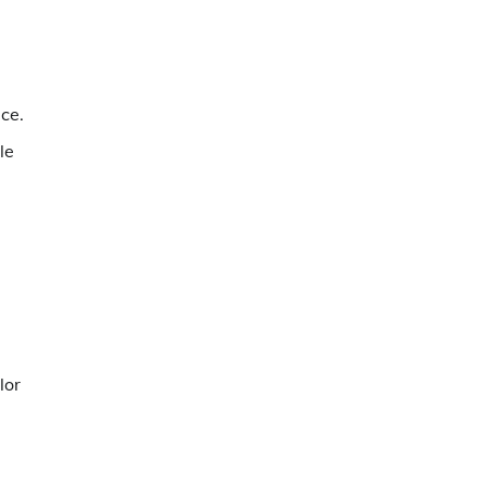
ice.
le
lor