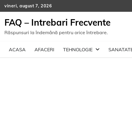
Skip
vineri, august 7, 2026
to
content
FAQ – Intrebari Frecvente
Răspunsuri la îndemână pentru orice întrebare.
ACASA
AFACERI
TEHNOLOGIE
SANATAT