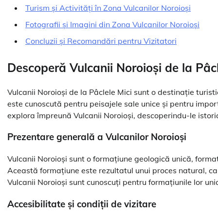
Turism și Activități în Zona Vulcanilor Noroioși
Fotografii și Imagini din Zona Vulcanilor Noroioși
Concluzii și Recomandări pentru Vizitatori
Descoperă Vulcanii Noroioși de la Pâcl
Vulcanii Noroioși de la Pâclele Mici sunt o destinație turi
este cunoscută pentru peisajele sale unice și pentru import
explora împreună Vulcanii Noroioși, descoperindu-le istoria,
Prezentare generală a Vulcanilor Noroioși
Vulcanii Noroioși sunt o formațiune geologică unică, form
Această formațiune este rezultatul unui proces natural, car
Vulcanii Noroioși sunt cunoscuți pentru formațiunile lor uni
Accesibilitate și condiții de vizitare