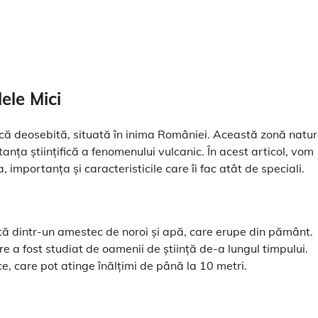
ele Mici
stică deosebită, situată în inima României. Această zonă natu
anța științifică a fenomenului vulcanic. În acest articol, vom
 importanța și caracteristicile care îi fac atât de speciali.
ată dintr-un amestec de noroi și apă, care erupe din pământ.
e a fost studiat de oamenii de știință de-a lungul timpului.
ce, care pot atinge înălțimi de până la 10 metri.