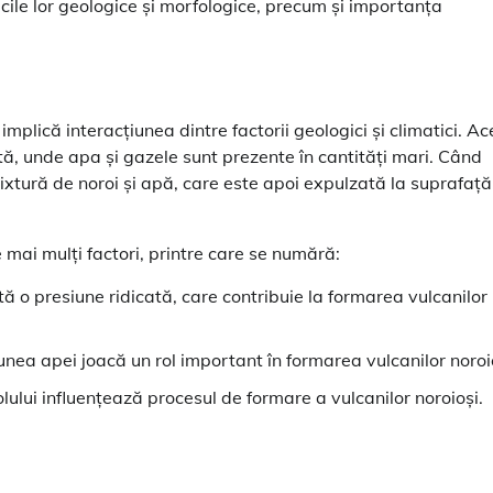
cile lor geologice și morfologice, precum și importanța
plică interacțiunea dintre factorii geologici și climatici. Ac
tă, unde apa și gazele sunt prezente în cantități mari. Când
xtură de noroi și apă, care este apoi expulzată la suprafață
 mai mulți factori, printre care se numără:
ă o presiune ridicată, care contribuie la formarea vulcanilor
unea apei joacă un rol important în formarea vulcanilor noroi
lului influențează procesul de formare a vulcanilor noroioși.