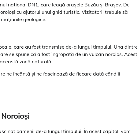
umul național DN1, care leagă orașele Buzău și Brașov. De
oioși cu ajutorul unui ghid turistic. Vizitatorii trebuie să
ormațiunile geologice.
locale, care au fost transmise de-a lungul timpului. Una dintr
care se spune că a fost îngropată de un vulcan noroios. Aces
a această zonă naturală.
re ne încântă și ne fascinează de fiecare dată când îi
 Noroioși
fascinat oamenii de-a lungul timpului. În acest capitol, vom