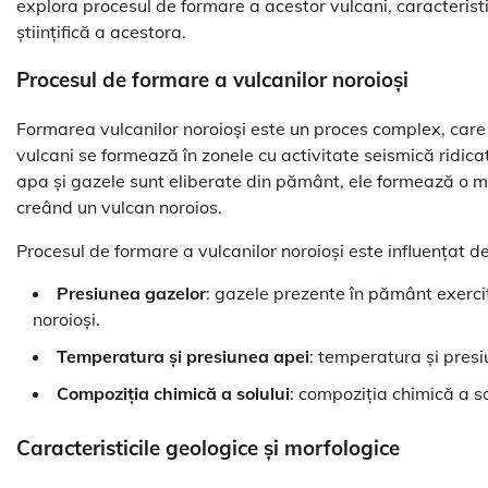
explora procesul de formare a acestor vulcani, caracteristi
științifică a acestora.
Procesul de formare a vulcanilor noroioși
Formarea vulcanilor noroioși este un proces complex, care im
vulcani se formează în zonele cu activitate seismică ridica
apa și gazele sunt eliberate din pământ, ele formează o mi
creând un vulcan noroios.
Procesul de formare a vulcanilor noroioși este influențat de
Presiunea gazelor
: gazele prezente în pământ exercit
noroioși.
Temperatura și presiunea apei
: temperatura și presi
Compoziția chimică a solului
: compoziția chimică a so
Caracteristicile geologice și morfologice