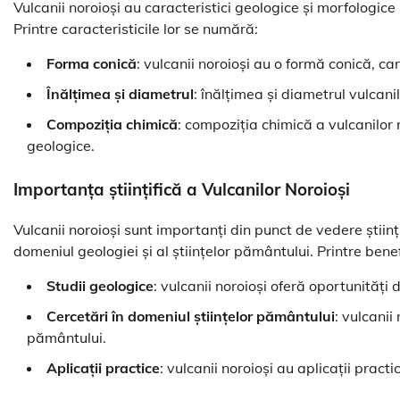
Vulcanii noroioși au caracteristici geologice și morfologice 
Printre caracteristicile lor se numără:
Forma conică
: vulcanii noroioși au o formă conică, c
Înălțimea și diametrul
: înălțimea și diametrul vulcanil
Compoziția chimică
: compoziția chimică a vulcanilor 
geologice.
Importanța științifică a Vulcanilor Noroioși
Vulcanii noroioși sunt importanți din punct de vedere științ
domeniul geologiei și al științelor pământului. Printre benefi
Studii geologice
: vulcanii noroioși oferă oportunități 
Cercetări în domeniul științelor pământului
: vulcanii
pământului.
Aplicații practice
: vulcanii noroioși au aplicații practi