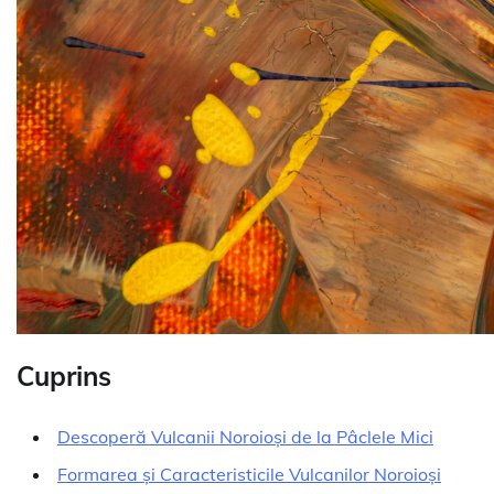
Cuprins
Descoperă Vulcanii Noroioși de la Pâclele Mici
Formarea și Caracteristicile Vulcanilor Noroioși