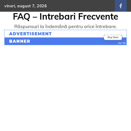
Skip
vineri, august 7, 2026
face
to
FAQ – Intrebari Frecvente
content
Răspunsuri la îndemână pentru orice întrebare.