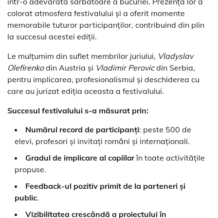
într-o adevărată sărbătoare a bucuriei. Prezența lor a
colorat atmosfera festivalului și a oferit momente
memorabile tuturor participanților, contribuind din plin
la succesul acestei ediții.
Le mulțumim din suflet membrilor juriului,
Vladyslav
Olefirenko
din Austria și
Vladimir Perovic
din Serbia,
pentru implicarea, profesionalismul și deschiderea cu
care au jurizat ediția aceasta a festivalului.
Succesul festivalului s-a măsurat prin:
Numărul record de participanți
: peste 500 de
elevi, profesori și invitați români și internaționali.
Gradul de implicare al copiilor
în toate activitățile
propuse.
Feedback-ul pozitiv primit de la parteneri și
public
.
Vizibilitatea crescândă a proiectului în