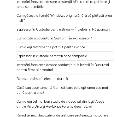
Întrebări frecvente despre asistenții AI în clinici: ce pot face și
unde sunt limitele
Cum găsești o licență Windows originală fără să plătești prea
mult?
Espressor în Custodie pentru Birou — Întrebări și Răspunsuri
Cum arată o vacanță în Santorini în extrasezon?
Cum alegi tratamentul potrivit pentru varice
Espressor in custodie pemntru orice companie
Întrebări frecvente despre producția publicitară în București
pentru firme și branduri
Renovare simplă, efect de durată
Casă sau apartament? Cum știi care este opțiunea cea mai
bună pentru tine?
Cum alegi cel mai bun studio de videochat din Iași? Alege
dintre Viva Diva și Heylux pe Forumvideochat.ro!
Releul termic: dispozitivul discret care protejează motoarele