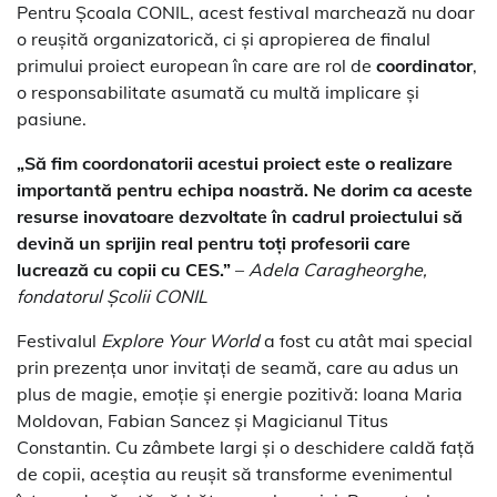
Pentru Școala CONIL, acest festival marchează nu doar
o reușită organizatorică, ci și apropierea de finalul
primului proiect european în care are rol de
coordinator
,
o responsabilitate asumată cu multă implicare și
pasiune.
„Să fim coordonatorii acestui proiect este o realizare
importantă pentru echipa noastră. Ne dorim ca aceste
resurse inovatoare dezvoltate în cadrul proiectului să
devină un sprijin real pentru toți profesorii care
lucrează cu copii cu CES.”
–
Adela Caragheorghe,
fondatorul Școlii CONIL
Festivalul
Explore Your World
a fost cu atât mai special
prin prezența unor invitați de seamă, care au adus un
plus de magie, emoție și energie pozitivă: Ioana Maria
Moldovan, Fabian Sancez și Magicianul Titus
Constantin. Cu zâmbete largi și o deschidere caldă față
de copii, aceștia au reușit să transforme evenimentul