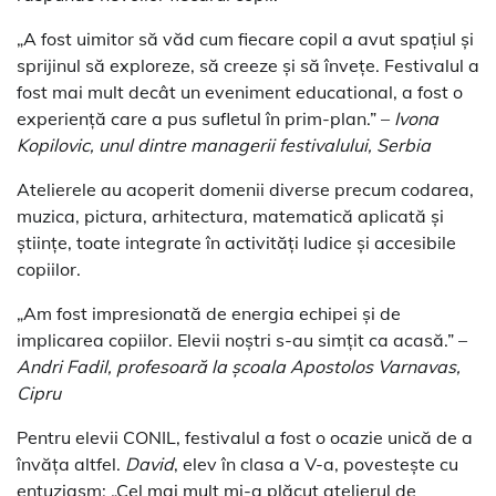
„A fost uimitor să văd cum fiecare copil a avut spațiul și
sprijinul să exploreze, să creeze și să învețe. Festivalul a
fost mai mult decât un eveniment educational, a fost o
experiență care a pus sufletul în prim-plan.” –
Ivona
Kopilovic, unul dintre managerii festivalului, Serbia
Atelierele au acoperit domenii diverse precum codarea,
muzica, pictura, arhitectura, matematică aplicată și
științe, toate integrate în activități ludice și accesibile
copiilor.
„Am fost impresionată de energia echipei și de
implicarea copiilor. Elevii noștri s-au simțit ca acasă.” –
Andri Fadil, profesoară la școala Apostolos Varnavas,
Cipru
Pentru elevii CONIL, festivalul a fost o ocazie unică de a
învăța altfel.
David
, elev în clasa a V-a, povestește cu
entuziasm: „Cel mai mult mi-a plăcut atelierul de