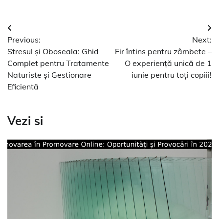
Navigare
Previous:
Next:
în
Stresul și Oboseala: Ghid
Fir întins pentru zâmbete –
articole
Complet pentru Tratamente
O experiență unică de 1
Naturiste și Gestionare
iunie pentru toți copiii!
Eficientă
Vezi si