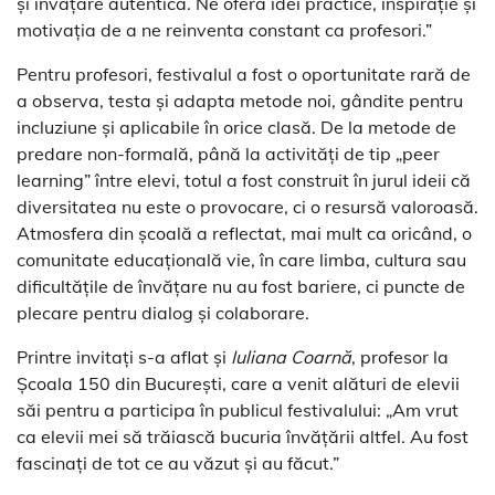
și învățare autentică. Ne oferă idei practice, inspirație și
motivația de a ne reinventa constant ca profesori.”
Pentru profesori, festivalul a fost o oportunitate rară de
a observa, testa și adapta metode noi, gândite pentru
incluziune și aplicabile în orice clasă. De la metode de
predare non-formală, până la activități de tip „peer
learning” între elevi, totul a fost construit în jurul ideii că
diversitatea nu este o provocare, ci o resursă valoroasă.
Atmosfera din școală a reflectat, mai mult ca oricând, o
comunitate educațională vie, în care limba, cultura sau
dificultățile de învățare nu au fost bariere, ci puncte de
plecare pentru dialog și colaborare.
Printre invitați s-a aflat și
Iuliana Coarnă
, profesor la
Școala 150 din București, care a venit alături de elevii
săi pentru a participa în publicul festivalului: „Am vrut
ca elevii mei să trăiască bucuria învățării altfel. Au fost
fascinați de tot ce au văzut și au făcut.”