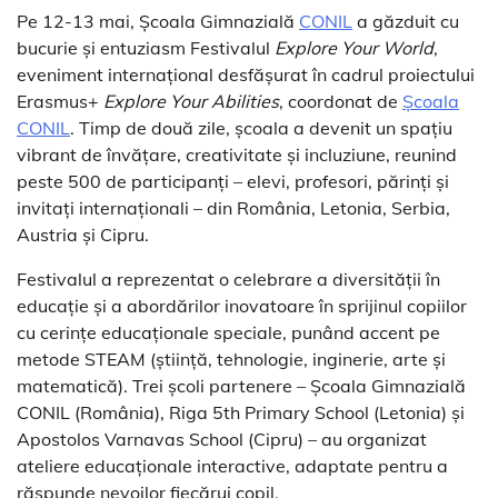
Pe 12-13 mai, Școala Gimnazială
CONIL
a găzduit cu
bucurie și entuziasm Festivalul
Explore Your World
,
eveniment internațional desfășurat în cadrul proiectului
Erasmus+
Explore Your Abilities
, coordonat de
Școala
CONIL
. Timp de două zile, școala a devenit un spațiu
vibrant de învățare, creativitate și incluziune, reunind
peste 500 de participanți – elevi, profesori, părinți și
invitați internaționali – din România, Letonia, Serbia,
Austria și Cipru.
Festivalul a reprezentat o celebrare a diversității în
educație și a abordărilor inovatoare în sprijinul copiilor
cu cerințe educaționale speciale, punând accent pe
metode STEAM (știință, tehnologie, inginerie, arte și
matematică). Trei școli partenere – Școala Gimnazială
CONIL (România), Riga 5th Primary School (Letonia) și
Apostolos Varnavas School (Cipru) – au organizat
ateliere educaționale interactive, adaptate pentru a
răspunde nevoilor fiecărui copil.