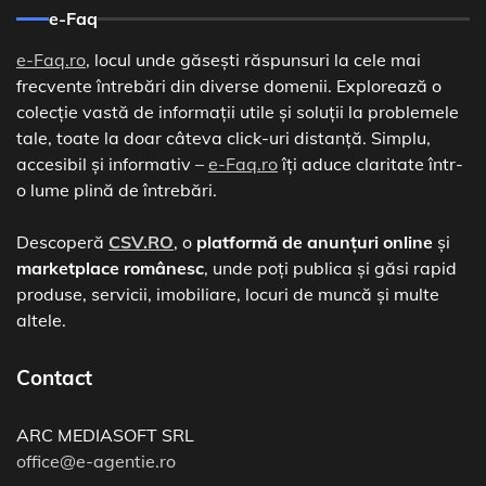
e-Faq
e-Faq.ro
, locul unde găsești răspunsuri la cele mai
frecvente întrebări din diverse domenii. Explorează o
colecție vastă de informații utile și soluții la problemele
tale, toate la doar câteva click-uri distanță. Simplu,
accesibil și informativ –
e-Faq.ro
îți aduce claritate într-
o lume plină de întrebări.
Descoperă
CSV.RO
, o
platformă de anunțuri online
și
marketplace românesc
, unde poți publica și găsi rapid
produse, servicii, imobiliare, locuri de muncă și multe
altele.
Contact
ARC MEDIASOFT SRL
office@e-agentie.ro