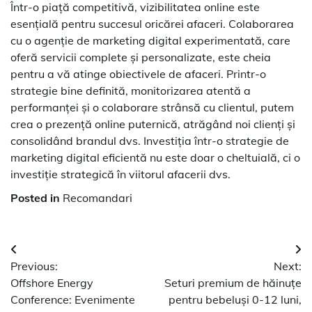
Într-o piață competitivă, vizibilitatea online este
esențială pentru succesul oricărei afaceri. Colaborarea
cu o agenție de marketing digital experimentată, care
oferă servicii complete și personalizate, este cheia
pentru a vă atinge obiectivele de afaceri. Printr-o
strategie bine definită, monitorizarea atentă a
performanței și o colaborare strânsă cu clientul, putem
crea o prezență online puternică, atrăgând noi clienți și
consolidând brandul dvs. Investiția într-o strategie de
marketing digital eficientă nu este doar o cheltuială, ci o
investiție strategică în viitorul afacerii dvs.
Posted in
Recomandari
Navigare
Previous:
Next:
în
Offshore Energy
Seturi premium de hăinuțe
articole
Conference: Evenimente
pentru bebeluși 0-12 luni,