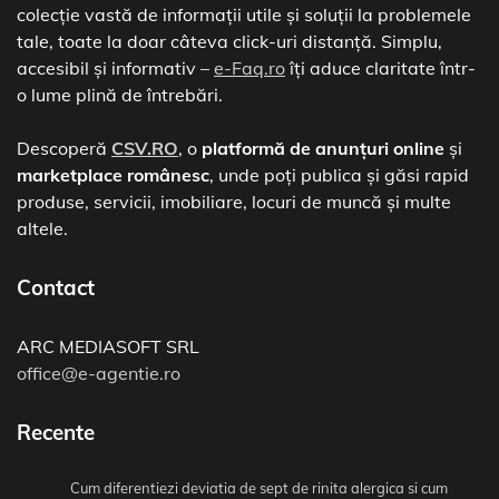
colecție vastă de informații utile și soluții la problemele
tale, toate la doar câteva click-uri distanță. Simplu,
accesibil și informativ –
e-Faq.ro
îți aduce claritate într-
o lume plină de întrebări.
Descoperă
CSV.RO
, o
platformă de anunțuri online
și
marketplace românesc
, unde poți publica și găsi rapid
produse, servicii, imobiliare, locuri de muncă și multe
altele.
Contact
ARC MEDIASOFT SRL
office@e-agentie.ro
Recente
Cum diferentiezi deviatia de sept de rinita alergica si cum