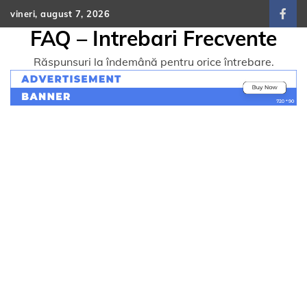
Skip
vineri, august 7, 2026
face
to
FAQ – Intrebari Frecvente
content
Răspunsuri la îndemână pentru orice întrebare.