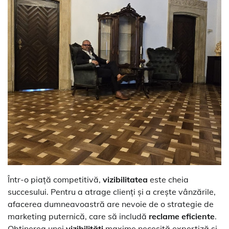
Într-o piață competitivă,
vizibilitatea
este cheia
succesului. Pentru a atrage clienți și a crește vânzările,
afacerea dumneavoastră are nevoie de o strategie de
marketing puternică, care să includă
reclame eficiente
.
Obținerea unei
vizibilități
maxime necesită expertiză și