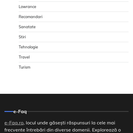
Lowrance
Recomandari
Sanatate
Stiri
Tehnologie
Travel
Turism
e-Faq
e-Faq.ro
, locul unde găsești răspunsuri la cele mai
frecvente întrebări din diverse domenii. Explorează o