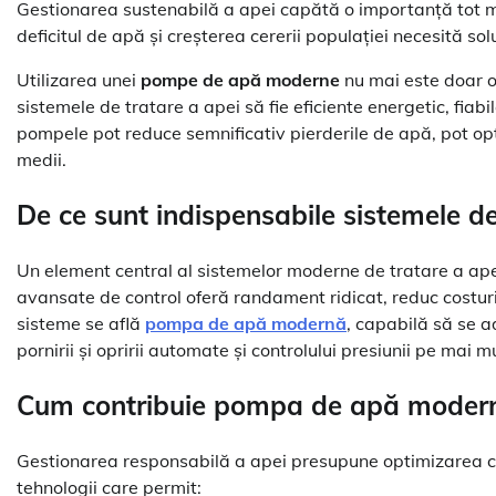
Gestionarea sustenabilă a apei capătă o importanță tot ma
deficitul de apă și creșterea cererii populației necesită soluț
Utilizarea unei
pompe de apă moderne
nu mai este doar o 
sistemele de tratare a apei să fie eficiente energetic, fiab
pompele pot reduce semnificativ pierderile de apă, pot opt
medii.
De ce sunt indispensabile sistemele d
Un element central al sistemelor moderne de tratare a apei
avansate de control oferă randament ridicat, reduc costuri
sisteme se află
pompa de apă modernă
, capabilă să se a
pornirii și opririi automate și controlului presiunii pe mai m
Cum contribuie pompa de apă modernă
Gestionarea responsabilă a apei presupune optimizarea 
tehnologii care permit: