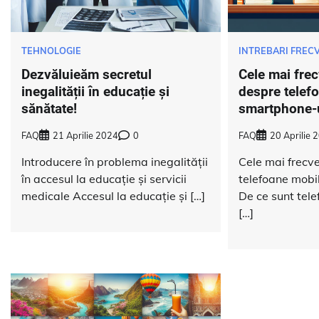
TEHNOLOGIE
INTREBARI FREC
Dezvăluieăm secretul
Cele mai frec
inegalității în educație și
despre telef
sănătate!
smartphone-
FAQ
21 Aprilie 2024
0
FAQ
20 Aprilie 
Introducere în problema inegalității
Cele mai frecve
în accesul la educație și servicii
telefoane mobi
medicale Accesul la educație și […]
De ce sunt tele
[…]