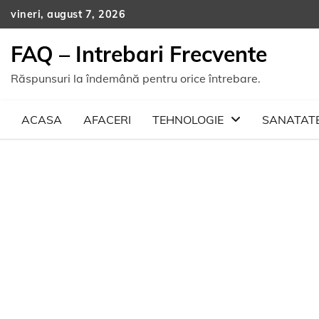
Skip
vineri, august 7, 2026
to
content
FAQ – Intrebari Frecvente
Răspunsuri la îndemână pentru orice întrebare.
ACASA
AFACERI
TEHNOLOGIE
SANATAT