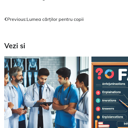
Navigare
Previous:
Lumea cărților pentru copii
în
articole
Vezi si