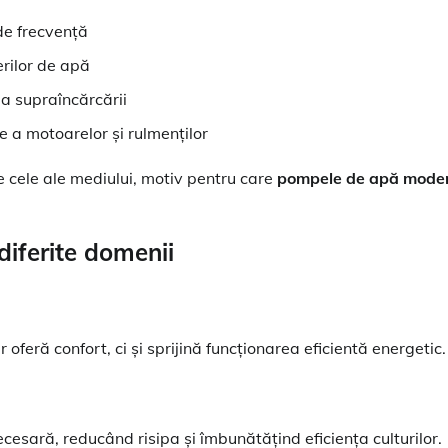
de frecvență
erilor de apă
 a supraîncărcării
 a motoarelor și rulmenților
 pe cele ale mediului, motiv pentru care
pompele de apă mode
 diferite domenii
feră confort, ci și sprijină funcționarea eficientă energetic.
esară, reducând risipa și îmbunătățind eficiența culturilor.