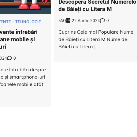
Descoperă Secretul Numerelo
de Băieți cu Litera M
FAQ
22 Aprilie 2024
0
VENTE
TEHNOLOGIE
vente întrebări
Cuprins Cele mai Populare Nume
oane mobile și
de Băieți cu Litera M Nume de
uri
Băieți cu Litera […]
2024
0
nte întrebări despre
le și smartphone-uri
foanele mobile atât