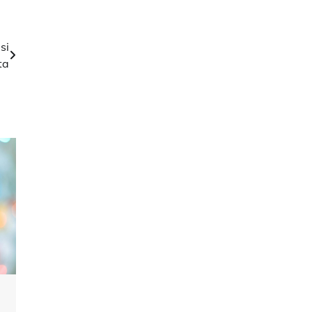
si
ta