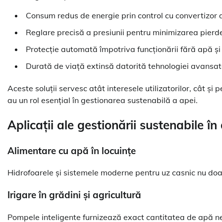
Consum redus de energie prin control cu convertizor 
Reglare precisă a presiunii pentru minimizarea pierd
Protecție automată împotriva funcționării fără apă și
Durată de viață extinsă datorită tehnologiei avansate
Aceste soluții servesc atât interesele utilizatorilor, cât și
au un rol esențial în gestionarea sustenabilă a apei.
Aplicații ale gestionării sustenabile în
Alimentare cu apă în locuințe
Hidrofoarele și sistemele moderne pentru uz casnic nu doar o
Irigare în grădini și agricultură
Pompele inteligente furnizează exact cantitatea de apă nec