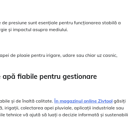
de presiune sunt esențiale pentru funcționarea stabilă a
gie și impactul asupra mediului.
pei de ploaie pentru irigare, udare sau chiar uz casnic,
 apă fiabile pentru gestionare
ile și de înaltă calitate.
În magazinul online Zivtool
găsiți
irigații, colectarea apei pluviale, aplicații industriale sau
e tehnice vă ajută să luați o decizie informată și sustenabil