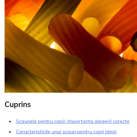
Cuprins
Scaunele pentru copii: Importanța alegerii corecte
Caracteristicile unui scaun pentru copii ideal