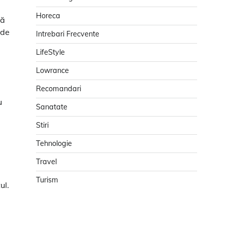
Horeca
ră
 de
Intrebari Frecvente
LifeStyle
Lowrance
Recomandari
u
Sanatate
Stiri
Tehnologie
Travel
Turism
ul.