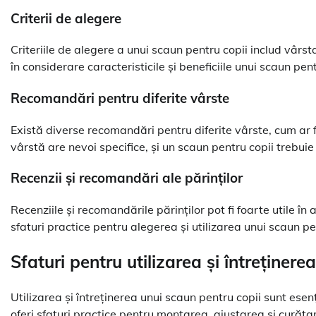
Criterii de alegere
Criteriile de alegere a unui scaun pentru copii includ vârst
în considerare caracteristicile și beneficiile unui scaun pent
Recomandări pentru diferite vârste
Există diverse recomandări pentru diferite vârste, cum ar fi
vârstă are nevoi specifice, și un scaun pentru copii trebui
Recenzii și recomandări ale părinților
Recenziile și recomandările părinților pot fi foarte utile î
sfaturi practice pentru alegerea și utilizarea unui scaun pe
Sfaturi pentru utilizarea și întreținere
Utilizarea și întreținerea unui scaun pentru copii sunt esenț
oferi sfaturi practice pentru montarea, ajustarea și curăța