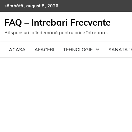
Skip
sâmbătă, august 8, 2026
to
content
FAQ – Intrebari Frecvente
Răspunsuri la îndemână pentru orice întrebare.
ACASA
AFACERI
TEHNOLOGIE
SANATAT