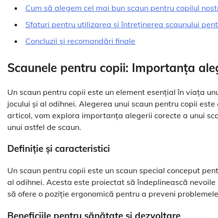
Cum să alegem cel mai bun scaun pentru copilul nost
Sfaturi pentru utilizarea și întreținerea scaunului pent
Concluzii și recomandări finale
Scaunele pentru copii: Importanța aleg
Un scaun pentru copii este un element esențial în viața unui
jocului și al odihnei. Alegerea unui scaun pentru copii este
articol, vom explora importanța alegerii corecte a unui scau
unui astfel de scaun.
Definiție și caracteristici
Un scaun pentru copii este un scaun special conceput pentru 
al odihnei. Acesta este proiectat să îndeplinească nevoile s
să ofere o poziție ergonomică pentru a preveni problemel
Beneficiile pentru sănătate și dezvoltare