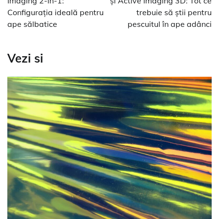
articole
Imaging 2-in-1:
și Active Imaging 3D: Tot ce
Configurația ideală pentru
trebuie să știi pentru
ape sălbatice
pescuitul în ape adânci
Vezi si