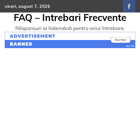
Skip
vineri, august 7, 2026
face
to
FAQ – Intrebari Frecvente
content
Răspunsuri la îndemână pentru orice întrebare.