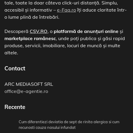
tale, toate la doar câteva click-uri distanță. Simplu,
accesibil și informativ –
e-Faq.ro
îți aduce claritate într-
o lume plină de întrebări.
Descoperă
CSV.RO
, o
platformă de anunțuri online
și
marketplace românesc
, unde poți publica și găsi rapid
produse, servicii, imobiliare, locuri de muncă și multe
altele.
Contact
ARC MEDIASOFT SRL
office@e-agentie.ro
Recente
Cum diferentiezi deviatia de sept de rinita alergica si cum
recunosti cauza nasului infundat