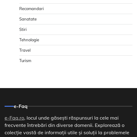
Recomandari
Sanatate
Stiri
Tehnologie
Travel
Turism
e-Faq
e-Faq.ro
, locul unde găsești răspunsuri la cele mai
frecvente întrebări din diverse domenii. Explorează o
colecție vastă de informații utile și soluții la problemele