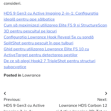
consideri.
HDS 9 Gen3 cu Active Imaging 2-in-1: Configurația
ideală pentru ape sălbatice
Cum să maximizezi utilizarea Elite FS 9 și StructureScan
3D pentru pescuitul pe lacuri
Configurația Lowrance Hook Reveal 5x cu sondă
SplitShot pentru pescuit în ape tulburi
Ghid pentru utilizarea Lowrance Elite FS 10 cu
ActiveTarget pentru detectarea peștilor
De ce să alegi Hook2 7 TripleShot pentru structuri
subacvatice
Posted in
Lowrance
Navigare
Previous:
Next:
în
HDS 9 Gen3 cu Active
Lowrance HDS Carbon 12