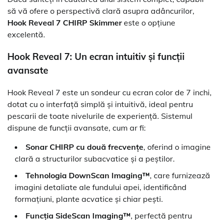
să vă ofere o perspectivă clară asupra adâncurilor,
Hook Reveal 7 CHIRP Skimmer
este o opțiune
excelentă.
Hook Reveal 7: Un ecran intuitiv și funcții
avansate
Hook Reveal 7 este un sondeur cu ecran color de 7 inchi,
dotat cu o interfață simplă și intuitivă, ideal pentru
pescarii de toate nivelurile de experiență. Sistemul
dispune de funcții avansate, cum ar fi:
Sonar CHIRP cu două frecvențe
, oferind o imagine
clară a structurilor subacvatice și a peștilor.
Tehnologia DownScan Imaging™
, care furnizează
imagini detaliate ale fundului apei, identificând
formațiuni, plante acvatice și chiar pești.
Funcția SideScan Imaging™
, perfectă pentru