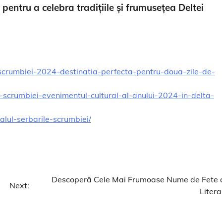
pentru a celebra tradițiile și frumusețea Deltei
le-scrumbiei-2024-destinatia-perfecta-pentru-doua-zile-de-
ile-scrumbiei-evenimentul-cultural-al-anului-2024-in-delta-
valul-serbarile-scrumbiei/
Descoperă Cele Mai Frumoase Nume de Fete 
Next:
Litera