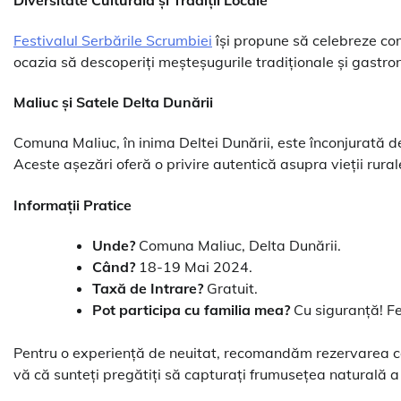
Festivalul Serbările Scrumbiei
își propune să celebreze com
ocazia să descoperiți meșteșugurile tradiționale și gastro
Maliuc și Satele Delta Dunării
Comuna Maliuc, în inima Deltei Dunării, este înconjurată de
Aceste așezări oferă o privire autentică asupra vieții rurale 
Informații Pratice
Unde?
Comuna Maliuc, Delta Dunării.
Când?
18-19 Mai 2024.
Taxă de Intrare?
Gratuit.
Pot participa cu familia mea?
Cu siguranță! Fe
Pentru o experiență de neuitat, recomandăm rezervarea ca
vă că sunteți pregătiți să capturați frumusețea naturală a 