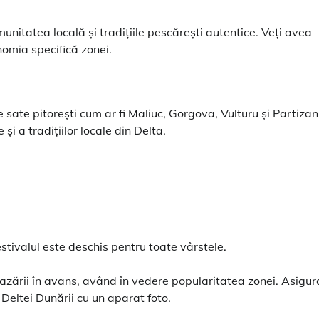
unitatea locală și tradițiile pescărești autentice. Veți avea
nomia specifică zonei.
 sate pitorești cum ar fi Maliuc, Gorgova, Vulturu și Partizani
și a tradițiilor locale din Delta.
stivalul este deschis pentru toate vârstele.
zării în avans, având în vedere popularitatea zonei. Asigur
Deltei Dunării cu un aparat foto.