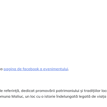
za
pagina de facebook a evenimentului
.
 referință, dedicat promovării patrimoniului și tradițiilor loc
omuna Maliuc, un loc cu o istorie îndelungată legată de viața