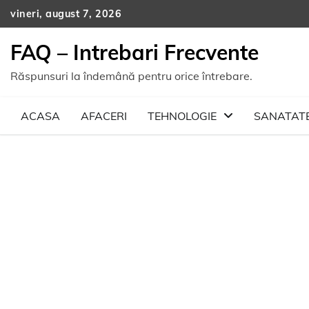
Skip
vineri, august 7, 2026
to
content
FAQ – Intrebari Frecvente
Răspunsuri la îndemână pentru orice întrebare.
ACASA
AFACERI
TEHNOLOGIE
SANATAT