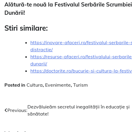
Alătură-te nouă la Festivalul Serbările Scrumbiei 
Dunării!
Stiri similare:
https://inovare-afaceri.ro/festivalul-serbari
distractie/
https://resurse-afaceri.ro/festivalului-serbar
dunarii/
https://doctorite.ro/bucurie-si-cultura-la-festi
Posted in
Cultura
,
Evenimente
,
Turism
Navigare
Dezvăluieăm secretul inegalității în educație și
Previous:
sănătate!
în
articole