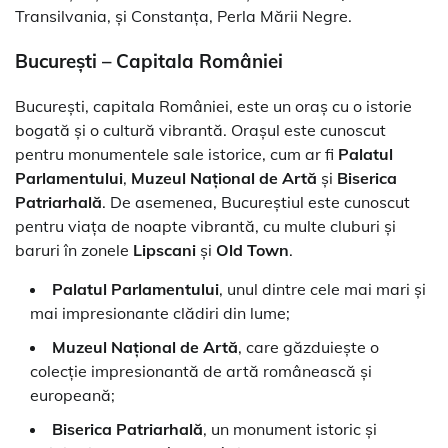
Transilvania, și Constanța, Perla Mării Negre.
București – Capitala României
București, capitala României, este un oraș cu o istorie
bogată și o cultură vibrantă. Orașul este cunoscut
pentru monumentele sale istorice, cum ar fi
Palatul
Parlamentului
,
Muzeul Național de Artă
și
Biserica
Patriarhală
. De asemenea, Bucureștiul este cunoscut
pentru viața de noapte vibrantă, cu multe cluburi și
baruri în zonele
Lipscani
și
Old Town
.
Palatul Parlamentului
, unul dintre cele mai mari și
mai impresionante clădiri din lume;
Muzeul Național de Artă
, care găzduiește o
colecție impresionantă de artă românească și
europeană;
Biserica Patriarhală
, un monument istoric și