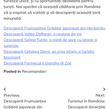
turistice unice, și cu oportunități deosebite pentru
turiști. Noi sperăm că această călătorie prin România
vă a inspirat să vizitați și să descoperiți această țară
minunată.
Descoperă Frumusețea Grădinii Japoneze din Herăstrău
Descoperă Valea Doftanei, o regiune de vis
Descoperă Salina Turda, o mină de sare cu istorie și
surprize.
Descoperă Cetatea Deva, un oraș istoric și turistic
fascinant
Descoperă Farmecul Il Giardini di Zoe
Posted in
Recomandari
Navigare
Previous:
Next:
în
Descoperă Frumusețea
Turismul în România:
articole
Grădinii Japoneze din
Descoperă Atracțiile