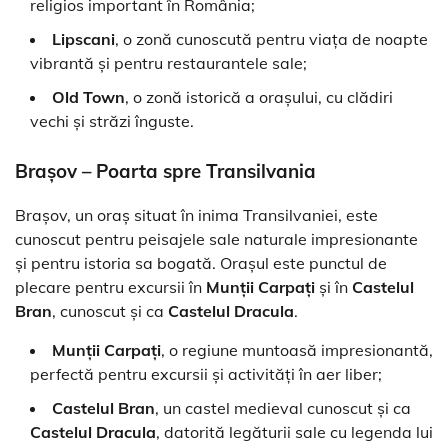
religios important în România;
Lipscani
, o zonă cunoscută pentru viața de noapte
vibrantă și pentru restaurantele sale;
Old Town
, o zonă istorică a orașului, cu clădiri
vechi și străzi înguste.
Brașov – Poarta spre Transilvania
Brașov, un oraș situat în inima Transilvaniei, este
cunoscut pentru peisajele sale naturale impresionante
și pentru istoria sa bogată. Orașul este punctul de
plecare pentru excursii în
Munții Carpați
și în
Castelul
Bran
, cunoscut și ca
Castelul Dracula
.
Munții Carpați
, o regiune muntoasă impresionantă,
perfectă pentru excursii și activități în aer liber;
Castelul Bran
, un castel medieval cunoscut și ca
Castelul Dracula
, datorită legăturii sale cu legenda lui