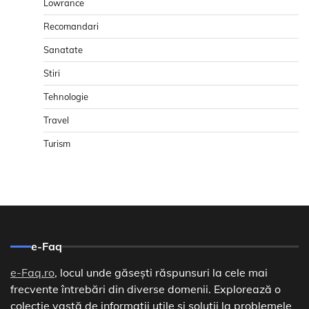
Lowrance
Recomandari
Sanatate
Stiri
Tehnologie
Travel
Turism
e-Faq
e-Faq.ro
, locul unde găsești răspunsuri la cele mai
frecvente întrebări din diverse domenii. Explorează o
colecție vastă de informații utile și soluții la problemele