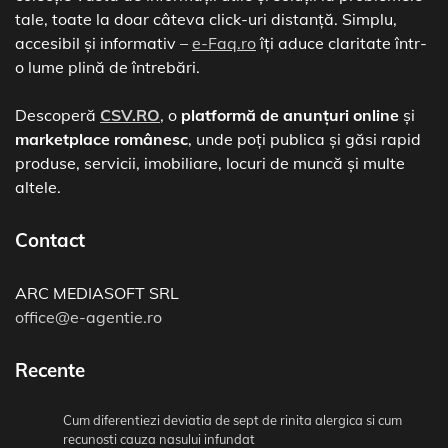
tale, toate la doar câteva click-uri distanță. Simplu,
accesibil și informativ –
e-Faq.ro
îți aduce claritate într-
o lume plină de întrebări.
Descoperă
CSV.RO
, o
platformă de anunțuri online
și
marketplace românesc
, unde poți publica și găsi rapid
produse, servicii, imobiliare, locuri de muncă și multe
altele.
Contact
ARC MEDIASOFT SRL
office@e-agentie.ro
Recente
Cum diferentiezi deviatia de sept de rinita alergica si cum
recunosti cauza nasului infundat