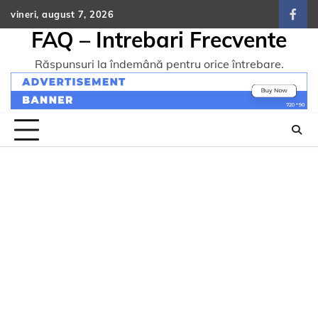
Skip
vineri, august 7, 2026
face
to
FAQ – Intrebari Frecvente
content
Răspunsuri la îndemână pentru orice întrebare.