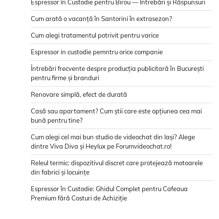
Espressor în Custodie pentru Birou — Întrebări și Răspunsuri
Cum arată o vacanță în Santorini în extrasezon?
Cum alegi tratamentul potrivit pentru varice
Espressor in custodie pemntru orice companie
Întrebări frecvente despre producția publicitară în București
pentru firme și branduri
Renovare simplă, efect de durată
Casă sau apartament? Cum știi care este opțiunea cea mai
bună pentru tine?
Cum alegi cel mai bun studio de videochat din Iași? Alege
dintre Viva Diva și Heylux pe Forumvideochat.ro!
Releul termic: dispozitivul discret care protejează motoarele
din fabrici și locuințe
Espressor în Custodie: Ghidul Complet pentru Cafeaua
Premium fără Costuri de Achiziție