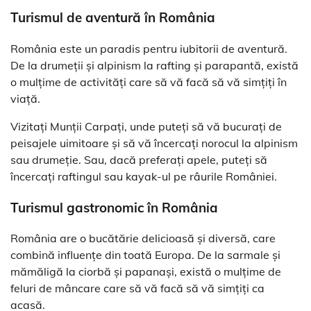
Turismul de aventură în România
România este un paradis pentru iubitorii de aventură.
De la drumeții și alpinism la rafting și parapantă, există
o mulțime de activități care să vă facă să vă simțiți în
viață.
Vizitați Munții Carpați, unde puteți să vă bucurați de
peisajele uimitoare și să vă încercați norocul la alpinism
sau drumeție. Sau, dacă preferați apele, puteți să
încercați raftingul sau kayak-ul pe râurile României.
Turismul gastronomic în România
România are o bucătărie delicioasă și diversă, care
combină influențe din toată Europa. De la sarmale și
mămăligă la ciorbă și papanași, există o mulțime de
feluri de mâncare care să vă facă să vă simțiți ca
acasă.