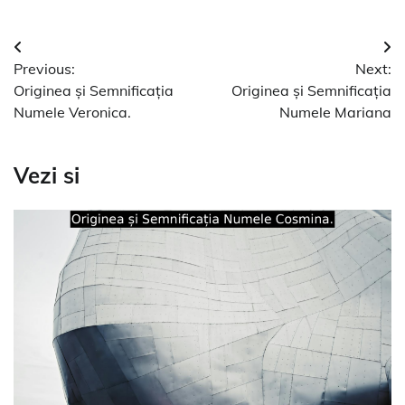
Navigare
Previous:
Next:
în
Originea și Semnificația
Originea și Semnificația
articole
Numele Veronica.
Numele Mariana
Vezi si