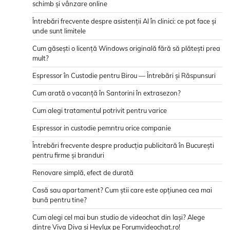
schimb și vânzare online
Întrebări frecvente despre asistenții AI în clinici: ce pot face și
unde sunt limitele
Cum găsești o licență Windows originală fără să plătești prea
mult?
Espressor în Custodie pentru Birou — Întrebări și Răspunsuri
Cum arată o vacanță în Santorini în extrasezon?
Cum alegi tratamentul potrivit pentru varice
Espressor in custodie pemntru orice companie
Întrebări frecvente despre producția publicitară în București
pentru firme și branduri
Renovare simplă, efect de durată
Casă sau apartament? Cum știi care este opțiunea cea mai
bună pentru tine?
Cum alegi cel mai bun studio de videochat din Iași? Alege
dintre Viva Diva și Heylux pe Forumvideochat.ro!