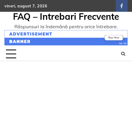
Skip
vineri, august 7, 2026
face
to
FAQ – Intrebari Frecvente
content
Răspunsuri la îndemână pentru orice întrebare.