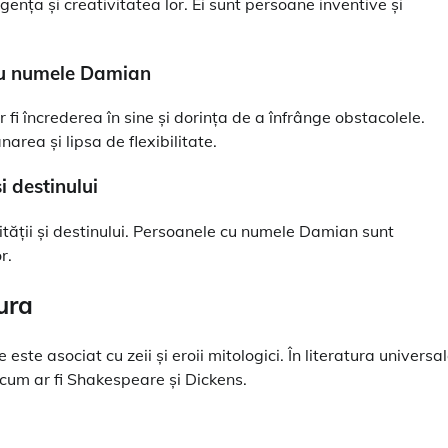
nța și creativitatea lor. Ei sunt persoane inventive și
 cu numele Damian
i încrederea în sine și dorința de a înfrânge obstacolele.
narea și lipsa de flexibilitate.
i destinului
ății și destinului. Persoanele cu numele Damian sunt
r.
ura
e asociat cu zeii și eroii mitologici. În literatura universal
 cum ar fi Shakespeare și Dickens.