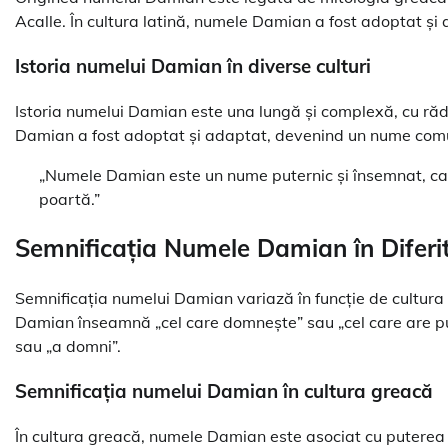
Acalle. În cultura latină, numele Damian a fost adoptat ș
Istoria numelui Damian în diverse culturi
Istoria numelui Damian este una lungă și complexă, cu rădăc
Damian a fost adoptat și adaptat, devenind un nume com
„Numele Damian este un nume puternic și însemnat, care
poartă.”
Semnificația Numele Damian în Diferit
Semnificația numelui Damian variază în funcție de cultura ș
Damian înseamnă „cel care domnește” sau „cel care are pu
sau „a domni”.
Semnificația numelui Damian în cultura greacă
În cultura greacă, numele Damian este asociat cu puterea