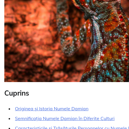
Cuprins
Originea și Istoria Numele Damian
Semnificația Numele Damian în Diferite Culturi
Caracteristicile și Trăsăturile Persoanelor cu Numel