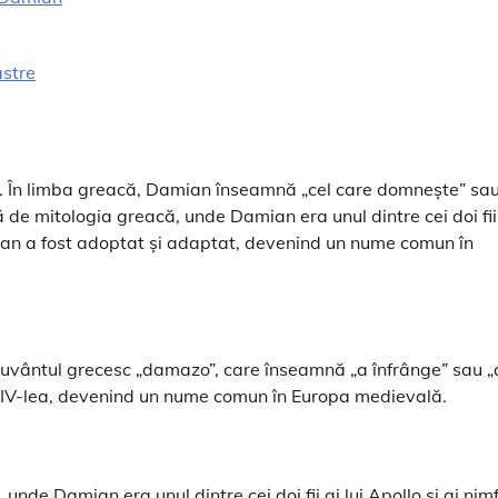
astre
ă. În limba greacă, Damian înseamnă „cel care domnește” sa
 de mitologia greacă, unde Damian era unul dintre cei doi fii
Damian a fost adoptat și adaptat, devenind un nume comun în
uvântul grecesc „damazo”, care înseamnă „a înfrânge” sau „
al IV-lea, devenind un nume comun în Europa medievală.
de Damian era unul dintre cei doi fii ai lui Apollo și ai nimf