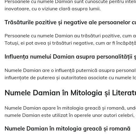
Persoanele cu numele Damian sunt cunoscute pentru intelige
inovatoare, cu o viziune clară asupra lumii.
Trăsăturile pozitive și negative ale persoanelor
Persoanele cu numele Damian au trăsături pozitive, cum ar f
Totuși, ei pot avea și trăsături negative, cum ar fi încăpățâ
Influența numelui Damian asupra personalității ș
Numele Damian are o influență puternică asupra personalit
influențate de puterea și autoritatea asociate cu numele lo
Numele Damian în Mitologia și Literat
Numele Damian apare în mitologia greacă și romană, unde est
numele Damian este utilizat în operele unor autori celebri,
Numele Damian în mitologia greacă și romană