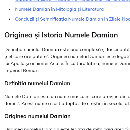
Numele Damian în Mitologia și Literatura
Concluzii și Semnificația Numele Damian în Zilele No
Originea și Istoria Numele Damian
Definiția numelui Damian este una complexă și fascinant
„cel care are putere”. Originea numelui Damian este legată
lui Apollo și ai nimfei Acalle. În cultura latină, numele 
Imperiul Roman.
Definiția numelui Damian
Numele Damian este un nume masculin, care provine din c
domni”. Acest nume a fost adoptat de creștini în secolul 
Originea numelui Damian
Originea numelui Damian este legată de mitologia greacă, un