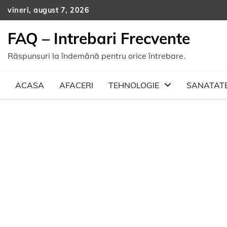
Skip
vineri, august 7, 2026
to
content
FAQ – Intrebari Frecvente
Răspunsuri la îndemână pentru orice întrebare.
ACASA
AFACERI
TEHNOLOGIE
SANATAT