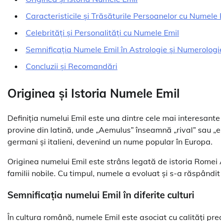
Caracteristicile și Trăsăturile Persoanelor cu Numele 
Celebrități și Personalități cu Numele Emil
Semnificația Numele Emil în Astrologie și Numerologi
Concluzii și Recomandări
Originea și Istoria Numele Emil
Definiția numelui Emil este una dintre cele mai interesante
provine din latină, unde „Aemulus” înseamnă „rival” sau „em
germani și italieni, devenind un nume popular în Europa.
Originea numelui Emil este strâns legată de istoria Rome
familii nobile. Cu timpul, numele a evoluat și s-a răspândi
Semnificația numelui Emil în diferite culturi
În cultura română, numele Emil este asociat cu calități pre