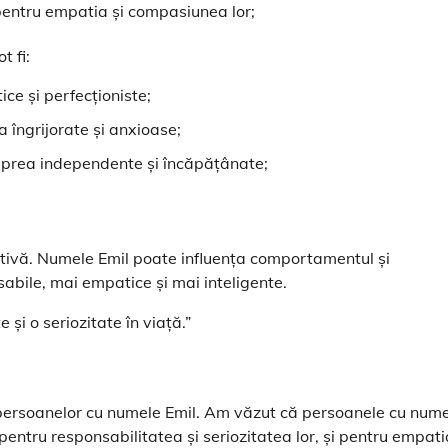
pentru empatia și compasiunea lor;
t fi:
ice și perfecționiste;
a îngrijorate și anxioase;
i prea independente și încăpățânate;
cativă. Numele Emil poate influența comportamentul și
abile, mai empatice și mai inteligente.
și o seriozitate în viață.”
ile persoanelor cu numele Emil. Am văzut că persoanele cu num
 pentru responsabilitatea și seriozitatea lor, și pentru empati