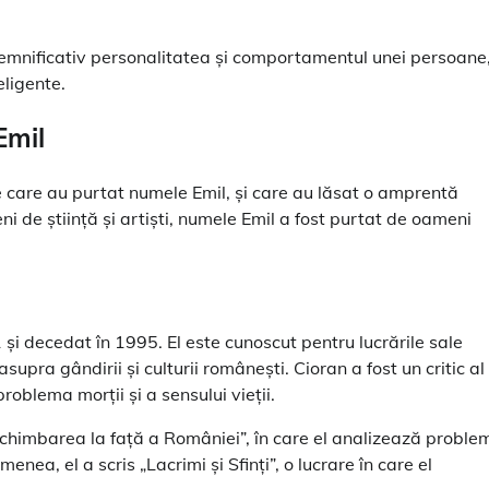
semnificativ personalitatea și comportamentul unei persoane
eligente.
Emil
ile care au purtat numele Emil, și care au lăsat o amprentă
meni de știință și artiști, numele Emil a fost purtat de oameni
1 și decedat în 1995. El este cunoscut pentru lucrările sale
asupra gândirii și culturii românești. Cioran a fost un critic al
problema morții și a sensului vieții.
„Schimbarea la față a României”, în care el analizează proble
enea, el a scris „Lacrimi și Sfinți”, o lucrare în care el