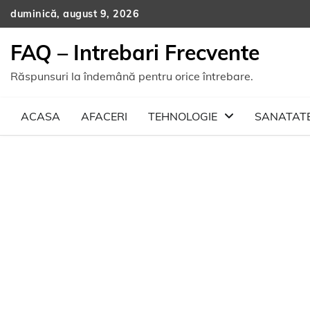
Skip
duminică, august 9, 2026
to
content
FAQ – Intrebari Frecvente
Răspunsuri la îndemână pentru orice întrebare.
ACASA
AFACERI
TEHNOLOGIE
SANATAT