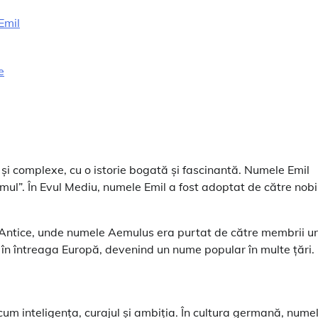
Emil
e
 și complexe, cu o istorie bogată și fascinantă. Numele Emil
ul”. În Evul Mediu, numele Emil a fost adoptat de către nobil
i Antice, unde numele Aemulus era purtat de către membrii u
t în întreaga Europă, devenind un nume popular în multe țări.
cum inteligența, curajul și ambiția. În cultura germană, nume