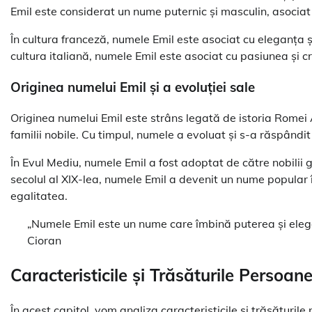
Emil este considerat un nume puternic și masculin, asociat 
În cultura franceză, numele Emil este asociat cu eleganța și
cultura italiană, numele Emil este asociat cu pasiunea și cr
Originea numelui Emil și a evoluției sale
Originea numelui Emil este strâns legată de istoria Rome
familii nobile. Cu timpul, numele a evoluat și s-a răspândi
În Evul Mediu, numele Emil a fost adoptat de către nobilii 
secolul al XIX-lea, numele Emil a devenit un nume popular î
egalitatea.
„Numele Emil este un nume care îmbină puterea și elegan
Cioran
Caracteristicile și Trăsăturile Persoa
În acest capitol, vom analiza caracteristicile și trăsături