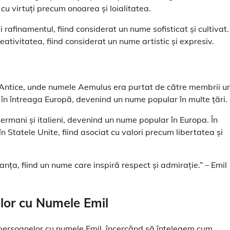
cu virtuți precum onoarea și loialitatea.
 rafinamentul, fiind considerat un nume sofisticat și cultivat.
eativitatea, fiind considerat un nume artistic și expresiv.
i Antice, unde numele Aemulus era purtat de către membrii u
t în întreaga Europă, devenind un nume popular în multe țări.
germani și italieni, devenind un nume popular în Europa. În
n Statele Unite, fiind asociat cu valori precum libertatea și
ța, fiind un nume care inspiră respect și admirație.” – Emil
nelor cu Numele Emil
le persoanelor cu numele Emil, încercând să înțelegem cum