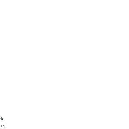
ele
a și