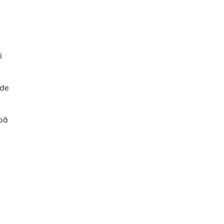
i
 de
upă