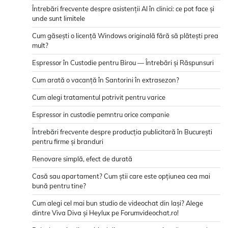
Întrebări frecvente despre asistenții AI în clinici: ce pot face și
unde sunt limitele
Cum găsești o licență Windows originală fără să plătești prea
mult?
Espressor în Custodie pentru Birou — Întrebări și Răspunsuri
Cum arată o vacanță în Santorini în extrasezon?
Cum alegi tratamentul potrivit pentru varice
Espressor in custodie pemntru orice companie
Întrebări frecvente despre producția publicitară în București
pentru firme și branduri
Renovare simplă, efect de durată
Casă sau apartament? Cum știi care este opțiunea cea mai
bună pentru tine?
Cum alegi cel mai bun studio de videochat din Iași? Alege
dintre Viva Diva și Heylux pe Forumvideochat.ro!