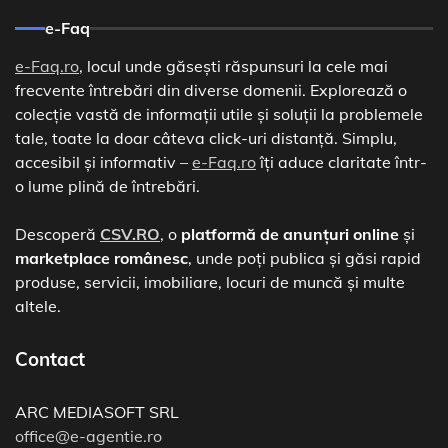
e-Faq
e-Faq.ro
, locul unde găsești răspunsuri la cele mai
frecvente întrebări din diverse domenii. Explorează o
colecție vastă de informații utile și soluții la problemele
tale, toate la doar câteva click-uri distanță. Simplu,
accesibil și informativ –
e-Faq.ro
îți aduce claritate într-
o lume plină de întrebări.
Descoperă
CSV.RO
, o
platformă de anunțuri online
și
marketplace românesc
, unde poți publica și găsi rapid
produse, servicii, imobiliare, locuri de muncă și multe
altele.
Contact
ARC MEDIASOFT SRL
office@e-agentie.ro