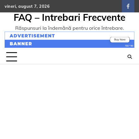
Skip
vineri, august 7, 2026
face
to
FAQ – Intrebari Frecvente
content
Răspunsuri la îndemână pentru orice întrebare.