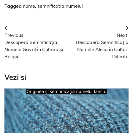
Tagged
nume
,
semnificatia numelui
Navigare
Previous:
Next:
în
Descoperă Semnificația
Descoperă Semnificația
articole
Numele Gavril în Cultură și
Numele Alisia în Culturi
Religie
Diferite
Vezi si