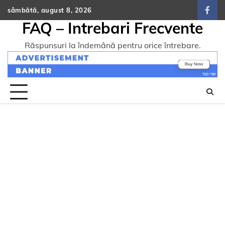
Skip
sâmbătă, august 8, 2026
face
to
FAQ – Intrebari Frecvente
content
Răspunsuri la îndemână pentru orice întrebare.