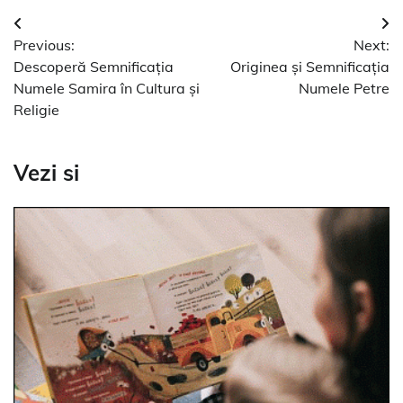
Navigare
Previous:
Next:
în
Descoperă Semnificația
Originea și Semnificația
articole
Numele Samira în Cultura și
Numele Petre
Religie
Vezi si