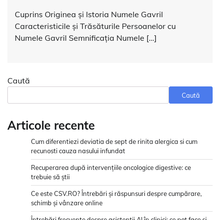
Cuprins Originea și Istoria Numele Gavril
Caracteristicile și Trăsăturile Persoanelor cu
Numele Gavril Semnificația Numele […]
Caută
Caută
Articole recente
Cum diferentiezi deviatia de sept de rinita alergica si cum
recunosti cauza nasului infundat
Recuperarea după intervențiile oncologice digestive: ce
trebuie să știi
Ce este CSV.RO? Întrebări și răspunsuri despre cumpărare,
schimb și vânzare online
Întrebări frecvente despre asistenții AI în clinici: ce pot face și