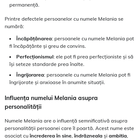
permanență.
Printre defectele persoanelor cu numele Melania se
numără:
Încăpățânarea
: persoanele cu numele Melania pot
fi încăpățânte și greu de convins.
Perfecționismul
: ele pot fi prea perfecționiste și să
își seteze standarde prea înalte.
Îngrijorarea
: persoanele cu numele Melania pot fi
îngrijorate și anxioase în anumite situații.
Influența numelui Melania asupra
personalității
Numele Melania are o influență semnificativă asupra
personalității persoanei care îl poartă. Acest nume este
asociat cu
încrederea în sine
,
îndrăzneala
și
ambitia
,