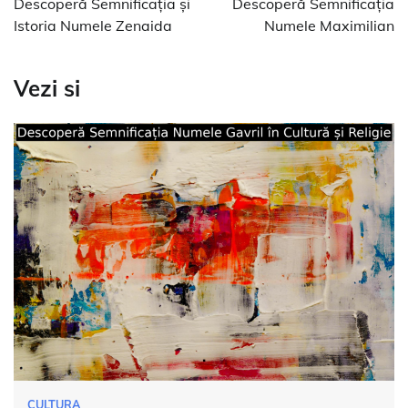
Descoperă Semnificația și
Descoperă Semnificația
articole
Istoria Numele Zenaida
Numele Maximilian
Vezi si
CULTURA