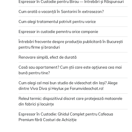
Espressor în Custodie pentru Birou — Întrebări și Răspunsuri
Cum arată o vacanță în Santorini în extrasezon?
Cum alegi tratamentul potrivit pentru varice
Espressor in custodie pemntru orice companie
Întrebări frecvente despre producția publicitară în București
pentru firme și branduri
Renovare simplă, efect de durată
Casă sau apartament? Cum știi care este opțiunea cea mai
bună pentru tine?
Cum alegi cel mai bun studio de videochat din Iași? Alege
dintre Viva Diva și Heylux pe Forumvideochat.ro!
Releul termic: dispozitivul discret care protejează motoarele
din fabrici și locuințe
Espressor în Custodie: Ghidul Complet pentru Cafeaua
Premium fără Costuri de Achiziție