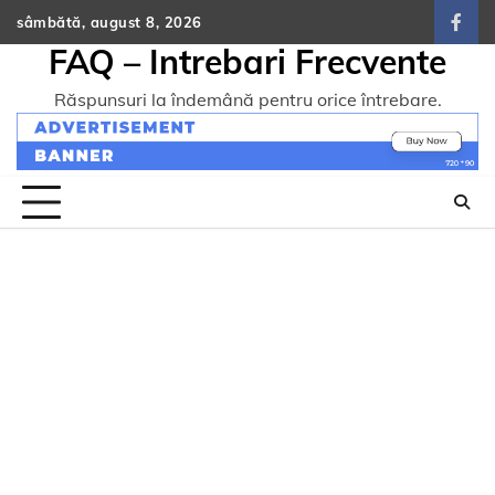
Skip
sâmbătă, august 8, 2026
face
to
FAQ – Intrebari Frecvente
content
Răspunsuri la îndemână pentru orice întrebare.