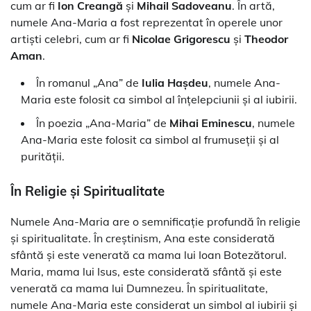
cum ar fi
Ion Creangă
și
Mihail Sadoveanu
. În artă,
numele Ana-Maria a fost reprezentat în operele unor
artiști celebri, cum ar fi
Nicolae Grigorescu
și
Theodor
Aman
.
În romanul „Ana” de
Iulia Hașdeu
, numele Ana-
Maria este folosit ca simbol al înțelepciunii și al iubirii.
În poezia „Ana-Maria” de
Mihai Eminescu
, numele
Ana-Maria este folosit ca simbol al frumuseții și al
purității.
În Religie și Spiritualitate
Numele Ana-Maria are o semnificație profundă în religie
și spiritualitate. În creștinism, Ana este considerată
sfântă și este venerată ca mama lui Ioan Botezătorul.
Maria, mama lui Isus, este considerată sfântă și este
venerată ca mama lui Dumnezeu. În spiritualitate,
numele Ana-Maria este considerat un simbol al iubirii și