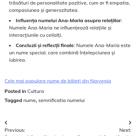
trăsături de personalitate pozitive, cum ar fi empatia,
compasiunea și generozitatea.
Influența numelui Ana-Maria asupra relațiilor
:
Numele Ana-Maria ne influențează relațiile și
interacțiunile cu ceilalți.
Concluzii și reflecții finale
: Numele Ana-Maria este
un nume special, care combină înțelepciunea și
iubirea.
Cele mai populare nume de băieți din Norvegia
Posted in
Cultura
Tagged
nume
,
semnificatia numelui
Navigare
Previous:
Next:
în