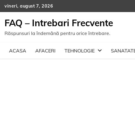
Skip
vineri, august 7, 2026
to
content
FAQ – Intrebari Frecvente
Răspunsuri la îndemână pentru orice întrebare.
ACASA
AFACERI
TEHNOLOGIE
SANATAT