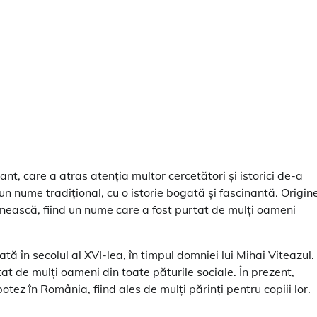
nt, care a atras atenția multor cercetători și istorici de-a
n nume tradițional, cu o istorie bogată și fascinantă. Origin
ânească, fiind un nume care a fost purtat de mulți oameni
 în secolul al XVI-lea, în timpul domniei lui Mihai Viteazul.
at de mulți oameni din toate păturile sociale. În prezent,
ez în România, fiind ales de mulți părinți pentru copiii lor.