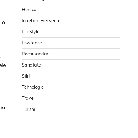
Horeca
l
Intrebari Frecvente
ctă
LifeStyle
Lowrance
Recomandari
e
ele
Sanatate
Stiri
Tehnologie
Travel
mai
Turism