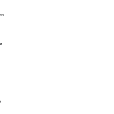
ere
re
e