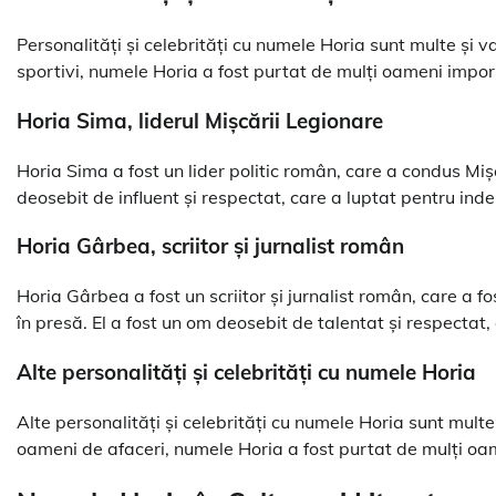
Personalități și celebrități cu numele Horia sunt multe și vari
sportivi, numele Horia a fost purtat de mulți oameni importa
Horia Sima, liderul Mișcării Legionare
Horia Sima a fost un lider politic român, care a condus Miș
deosebit de influent și respectat, care a luptat pentru in
Horia Gârbea, scriitor și jurnalist român
Horia Gârbea a fost un scriitor și jurnalist român, care a f
în presă. El a fost un om deosebit de talentat și respectat, 
Alte personalități și celebrități cu numele Horia
Alte personalități și celebrități cu numele Horia sunt multe ș
oameni de afaceri, numele Horia a fost purtat de mulți oame