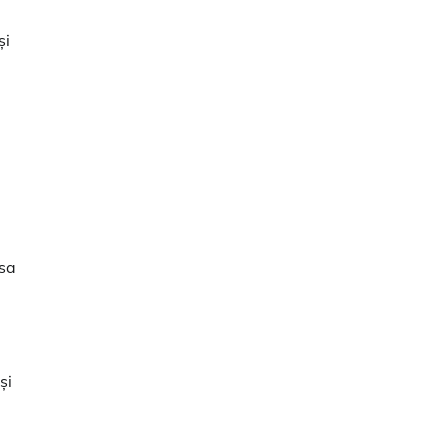
și
 sa
și