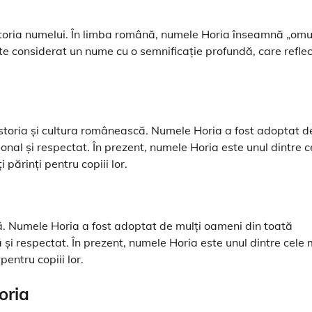
istoria numelui. În limba română, numele Horia înseamnă „omu
te considerat un nume cu o semnificație profundă, care refle
storia și cultura românească. Numele Horia a fost adoptat d
nal și respectat. În prezent, numele Horia este unul dintre c
părinți pentru copiii lor.
tă. Numele Horia a fost adoptat de mulți oameni din toată
și respectat. În prezent, numele Horia este unul dintre cele 
entru copiii lor.
oria