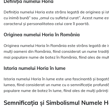
Definiția numelui Horia
Definiția numelui Horia este strâns legată de originea și 
cu inimă bună” sau „omul cu sufletul curat”. Acest nume es
caracterul și personalitatea celui care îl poartă.
Originea numelui Horia în România
Originea numelui Horia în România este strâns legată de i
mulți oameni din România, fiind considerat un nume tradițio
mai populare nume de botez în România, fiind ales de mulți 
Istoria numelui Horia în lume
Istoria numelui Horia în lume este una fascinantă și boga
lumea, fiind considerat un nume cu o semnificație profundă 
populare nume de botez în lume, fiind ales de mulți părinți p
Semnificația și Simbolismul Numele H