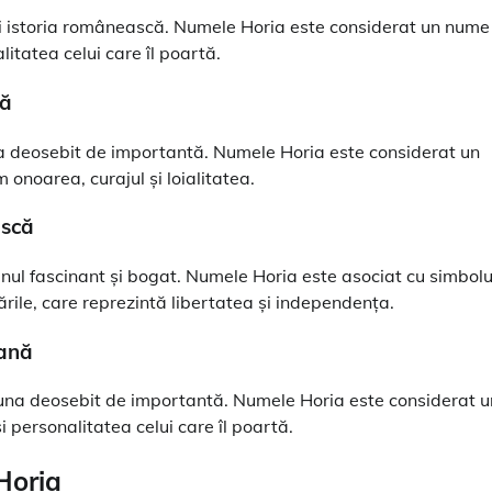
și istoria românească. Numele Horia este considerat un nume
litatea celui care îl poartă.
că
a deosebit de importantă. Numele Horia este considerat un
 onoarea, curajul și loialitatea.
ască
ul fascinant și bogat. Numele Horia este asociat cu simbolu
ările, care reprezintă libertatea și independența.
rană
una deosebit de importantă. Numele Horia este considerat u
 personalitatea celui care îl poartă.
 Horia