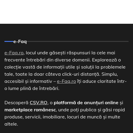
e-Faq
e-Faq.ro
, locul unde găsești răspunsuri la cele mai
frecvente întrebări din diverse domenii. Explorează o
colecție vastă de informații utile și soluții la problemele
tale, toate la doar câteva click-uri distanță. Simplu,
accesibil și informativ –
e-Faq.ro
îți aduce claritate într-
o lume plină de întrebări.
Descoperă
CSV.RO
, o
platformă de anunțuri online
și
marketplace românesc
, unde poți publica și găsi rapid
produse, servicii, imobiliare, locuri de muncă și multe
altele.