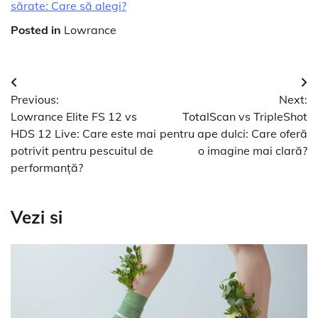
sărate: Care să alegi?
Posted in
Lowrance
Navigare
Previous:
Next:
în
Lowrance Elite FS 12 vs
TotalScan vs TripleShot
articole
HDS 12 Live: Care este mai
pentru ape dulci: Care oferă
potrivit pentru pescuitul de
o imagine mai clară?
performanță?
Vezi si