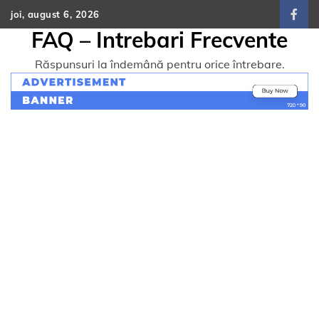
Skip
joi, august 6, 2026
face
to
FAQ – Intrebari Frecvente
content
Răspunsuri la îndemână pentru orice întrebare.