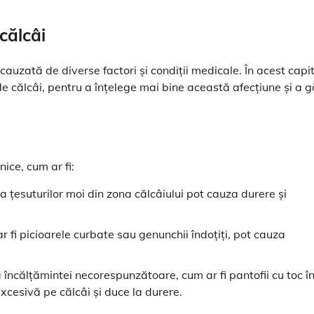
 călcâi
auzată de diverse factori și condiții medicale. În acest capit
 de călcâi, pentru a înțelege mai bine această afecțiune și a g
ice, cum ar fi:
ia țesuturilor moi din zona călcâiului pot cauza durere și
r fi picioarele curbate sau genunchii îndoțiți, pot cauza
 încălțămintei necorespunzătoare, cum ar fi pantofii cu toc în
cesivă pe călcâi și duce la durere.