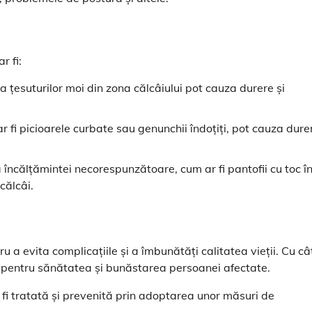
r fi:
ia țesuturilor moi din zona călcâiului pot cauza durere și
r fi picioarele curbate sau genunchii îndoțiți, pot cauza dure
 încălțămintei necorespunzătoare, cum ar fi pantofii cu toc în
călcâi.
u a evita complicațiile și a îmbunătăți calitatea vieții. Cu câ
 pentru sănătatea și bunăstarea persoanei afectate.
fi tratată și prevenită prin adoptarea unor măsuri de