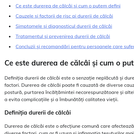
Ce este durerea de călcâi și cum o putem defini
Cauzele și factorii de risc ai durerii de călcâi
Simptomele și diagnosticul durerii de călcâi
Tratamentul și prevenirea durerii de călcâi
Concluzii și recomandări pentru persoanele care sufe
Ce este durerea de călcâi și cum o pu
Definiția durerii de călcâi este o senzație neplăcută și du
factori. Durerea de călcâi poate fi cauzată de diverse cauz
postură, purtarea încălțămintei necorespunzătoare și altel
a evita complicațiile și a îmbunătăți calitatea vieții.
Definiția durerii de călcâi
Durerea de călcâi este o afecțiune comună care afectează
diverse factori, cum ar fi uzura și inflamația țesuturilor mo