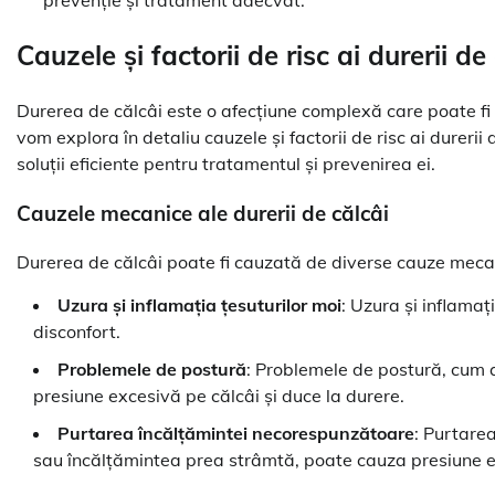
prevenție și tratament adecvat.”
Cauzele și factorii de risc ai durerii de
Durerea de călcâi este o afecțiune complexă care poate fi c
vom explora în detaliu cauzele și factorii de risc ai durerii
soluții eficiente pentru tratamentul și prevenirea ei.
Cauzele mecanice ale durerii de călcâi
Durerea de călcâi poate fi cauzată de diverse cauze mecan
Uzura și inflamația țesuturilor moi
: Uzura și inflamaț
disconfort.
Problemele de postură
: Problemele de postură, cum a
presiune excesivă pe călcâi și duce la durere.
Purtarea încălțămintei necorespunzătoare
: Purtarea
sau încălțămintea prea strâmtă, poate cauza presiune ex