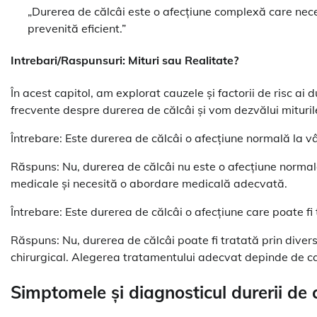
„Durerea de călcâi este o afecțiune complexă care neces
prevenită eficient.”
Intrebari/Raspunsuri: Mituri sau Realitate?
În acest capitol, am explorat cauzele și factorii de risc ai 
frecvente despre durerea de călcâi și vom dezvălui miturile
Întrebare: Este durerea de călcâi o afecțiune normală la vâ
Răspuns: Nu, durerea de călcâi nu este o afecțiune normală 
medicale și necesită o abordare medicală adecvată.
Întrebare: Este durerea de călcâi o afecțiune care poate fi
Răspuns: Nu, durerea de călcâi poate fi tratată prin diver
chirurgical. Alegerea tratamentului adecvat depinde de cau
Simptomele și diagnosticul durerii de 