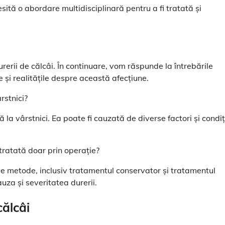
ită o abordare multidisciplinară pentru a fi tratată și
durerii de călcâi. În continuare, vom răspunde la întrebările
 și realitățile despre această afecțiune.
rstnici?
la vârstnici. Ea poate fi cauzată de diverse factori și condiț
 tratată doar prin operație?
se metode, inclusiv tratamentul conservator și tratamentul
za și severitatea durerii.
călcâi