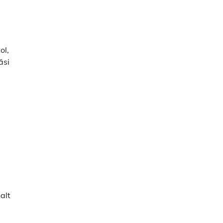
ol,
ăsi
alt