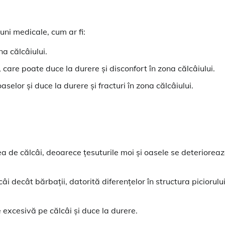
uni medicale, cum ar fi:
na călcâiului.
care poate duce la durere și disconfort în zona călcâiului.
selor și duce la durere și fracturi în zona călcâiului.
rea de călcâi, deoarece țesuturile moi și oasele se deteriorea
i decât bărbații, datorită diferențelor în structura piciorului
excesivă pe călcâi și duce la durere.