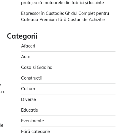
protejează motoarele din fabrici și locuințe
Espressor în Custodie: Ghidul Complet pentru
Cafeaua Premium fără Costuri de Achiziție
Categorii
Afaceri
Auto
Casa si Gradina
e
Constructii
e
Cultura
tru
Diverse
Educatie
Evenimente
de
Fără categorie