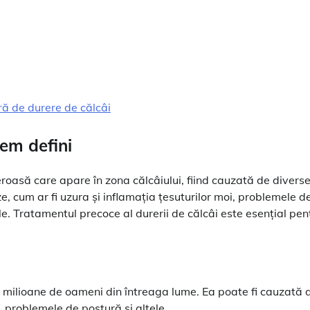
ră de durere de călcâi
tem defini
reroasă care apare în zona călcâiului, fiind cauzată de divers
e, cum ar fi uzura și inflamația țesuturilor moi, problemele d
e. Tratamentul precoce al durerii de călcâi este esențial pen
 milioane de oameni din întreaga lume. Ea poate fi cauzată 
i, problemele de postură și altele.