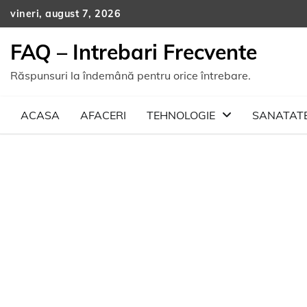
Skip
vineri, august 7, 2026
to
content
FAQ – Intrebari Frecvente
Răspunsuri la îndemână pentru orice întrebare.
ACASA
AFACERI
TEHNOLOGIE
SANATAT