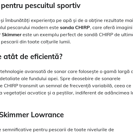
pentru pescuitul sportiv
-și îmbunătăți experiența pe apă și de a obține rezultate ma
nalul pescarului modern este
sonda CHIRP
, care oferă imagini
 Skimmer
este un exemplu perfect de sondă CHIRP de ultim
escarii din toate colțurile lumii.
 atât de eficientă?
 tehnologie avansată de sonar care folosește o gamă largă 
detaliate ale fundului apei. Spre deosebire de sonarele
ele CHIRP transmit un semnal de frecvență variabilă, ceea ce
 a vegetației acvatice și a peștilor, indiferent de adâncimea l
RP Skimmer Lowrance
emnificative pentru pescarii de toate nivelurile de