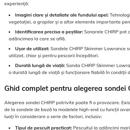
experiență:
Imagini clare și detaliate ale fundului apei:
Tehnologi
vegetației, a gropilor și a altor elemente importante pent
Identificarea precisa a peștilor:
Sonarele CHIRP pot det
adâncimea la care se află.
Ușor de utilizat:
Sondele CHIRP Skimmer Lowrance sunt p
utilizat, chiar și pentru pescarii începători.
Durată lungă de viață:
Sonda CHIRP Skimmer Lowrance
o durată lungă de viață și funcționare fiabilă în condiții di
Ghid complet pentru alegerea sondei 
Alegerea sondei CHIRP potrivite poate fi o provocare. Exist
de la sondele de bază la modelele high-end cu funcții ava
luați în considerare o serie de factori, inclusiv:
Tipul de pescuit practicat:
Pescuitul la adâncimi mari, 