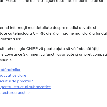
r. Există o serie de instrucțiuni detaliate disponibile pe site-
rind informații mai detaliate despre mediul acvatic și
te cu tehnologia CHIRP, oferă o imagine mai clară a fundul
calizarea lor.
uit, tehnologia CHIRP vă poate ajuta să vă îmbunătățiți
rele Lowrance Skimmer, cu funcții avansate și un preț competi
elurile.
adâncimilor
bacvatice clare
cuitul de precizie?
 pentru structuri subacvatice
etectarea peștilor