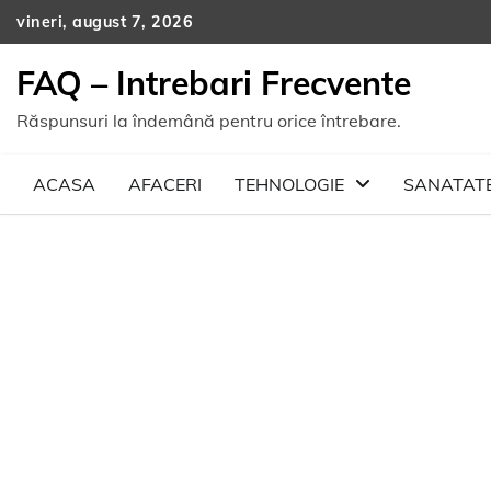
Skip
vineri, august 7, 2026
to
content
FAQ – Intrebari Frecvente
Răspunsuri la îndemână pentru orice întrebare.
ACASA
AFACERI
TEHNOLOGIE
SANATAT