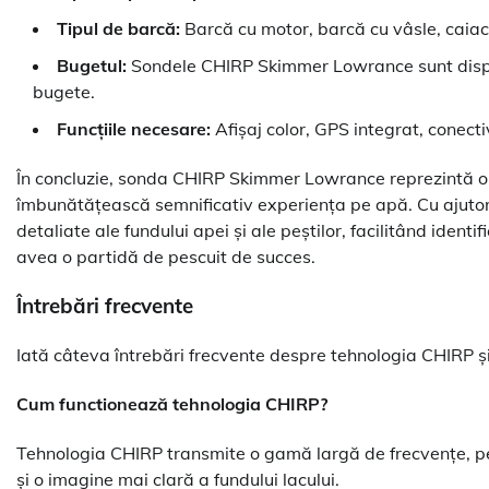
Tipul de barcă:
Barcă cu motor, barcă cu vâsle, caiac,
Bugetul:
Sondele CHIRP Skimmer Lowrance sunt dispon
bugete.
Funcțiile necesare:
Afișaj color, GPS integrat, conecti
În concluzie, sonda CHIRP Skimmer Lowrance reprezintă o a
îmbunătățească semnificativ experiența pe apă. Cu ajutor
detaliate ale fundului apei și ale peștilor, facilitând ident
avea o partidă de pescuit de succes.
Întrebări frecvente
Iată câteva întrebări frecvente despre tehnologia CHIRP 
Cum functionează tehnologia CHIRP?
Tehnologia CHIRP transmite o gamă largă de frecvențe, per
și o imagine mai clară a fundului lacului.