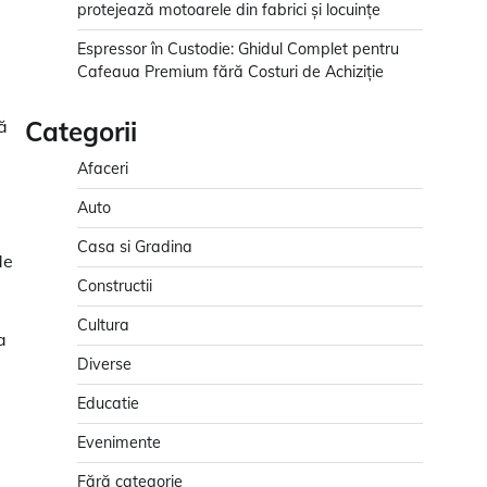
protejează motoarele din fabrici și locuințe
Espressor în Custodie: Ghidul Complet pentru
Cafeaua Premium fără Costuri de Achiziție
i
ă
Categorii
Afaceri
Auto
Casa si Gradina
de
Constructii
Cultura
a
Diverse
Educatie
Evenimente
Fără categorie