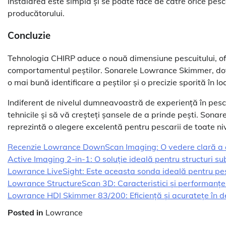
Instalarea este simplă și se poate face de către orice pesca
producătorului.
Concluzie
Tehnologia CHIRP aduce o nouă dimensiune pescuitului, ofe
comportamentul peștilor. Sonarele Lowrance Skimmer, dota
o mai bună identificare a peștilor și o precizie sporită în lo
Indiferent de nivelul dumneavoastră de experiență în pesc
tehnicile și să vă creșteți șansele de a prinde pești. Sona
reprezintă o alegere excelentă pentru pescarii de toate niv
Recenzie Lowrance DownScan Imaging: O vedere clară a 
Active Imaging 2-in-1: O soluție ideală pentru structuri su
Lowrance LiveSight: Este aceasta sonda ideală pentru pes
Lowrance StructureScan 3D: Caracteristici și performanțe
Lowrance HDI Skimmer 83/200: Eficiență și acuratețe în d
Posted in
Lowrance