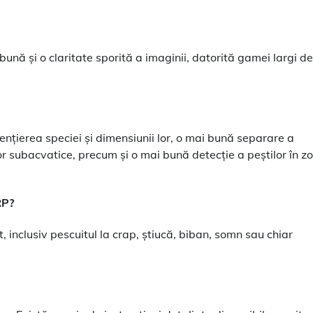
ună și o claritate sporită a imaginii, datorită gamei largi de
rențierea speciei și dimensiunii lor, o mai bună separare a
lor subacvatice, precum și o mai bună detecție a peștilor în z
RP?
, inclusiv pescuitul la crap, știucă, biban, somn sau chiar