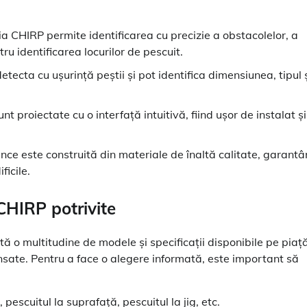
a CHIRP permite identificarea cu precizie a obstacolelor, a
ru identificarea locurilor de pescuit.
ecta cu ușurință peștii și pot identifica dimensiunea, tipul 
roiectate cu o interfață intuitivă, fiind ușor de instalat și
 este construită din materiale de înaltă calitate, garant
ficile.
CHIRP potrivite
ă o multitudine de modele și specificații disponibile pe piață
nsate. Pentru a face o alegere informată, este important să
pescuitul la suprafață, pescuitul la jig, etc.