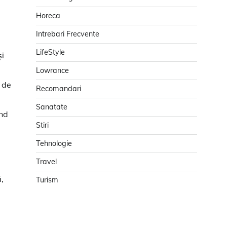
Horeca
Intrebari Frecvente
LifeStyle
și
Lowrance
 de
Recomandari
Sanatate
ând
Stiri
Tehnologie
Travel
,
Turism