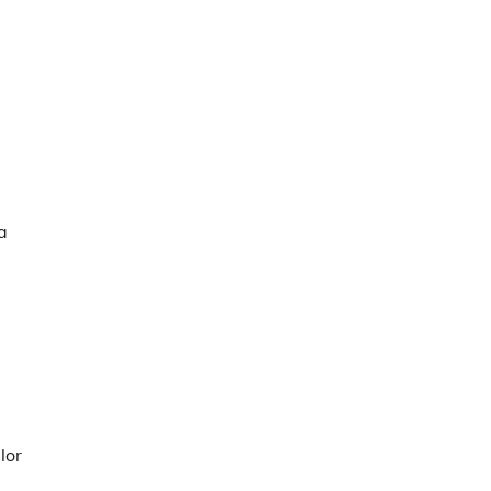
a
lor