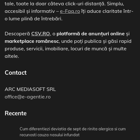
tale, toate la doar câteva click-uri distanță. Simplu,
accesibil și informativ –
e-Faq.ro
îți aduce claritate într-
o lume plină de întrebări.
Descoperă
CSV.RO
, o
platformă de anunțuri online
și
marketplace românesc
, unde poți publica și găsi rapid
produse, servicii, imobiliare, locuri de muncă și multe
altele.
Contact
ARC MEDIASOFT SRL
office@e-agentie.ro
Recente
Cum diferentiezi deviatia de sept de rinita alergica si cum
recunosti cauza nasului infundat