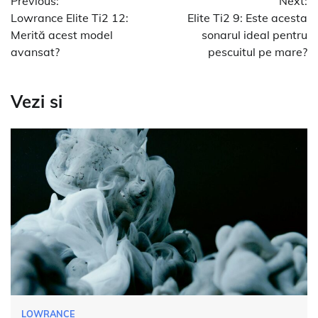
Previous:
Next:
în
Lowrance Elite Ti2 12:
Elite Ti2 9: Este acesta
articole
Merită acest model
sonarul ideal pentru
avansat?
pescuitul pe mare?
Vezi si
LOWRANCE