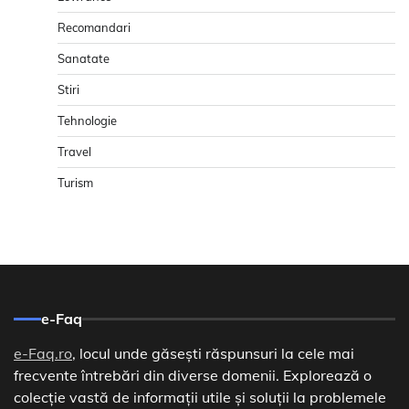
Recomandari
Sanatate
Stiri
Tehnologie
Travel
Turism
e-Faq
e-Faq.ro
, locul unde găsești răspunsuri la cele mai
frecvente întrebări din diverse domenii. Explorează o
colecție vastă de informații utile și soluții la problemele