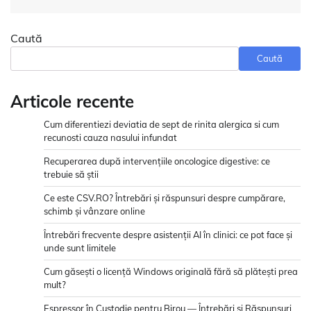
Caută
Caută
Articole recente
Cum diferentiezi deviatia de sept de rinita alergica si cum
recunosti cauza nasului infundat
Recuperarea după intervențiile oncologice digestive: ce
trebuie să știi
Ce este CSV.RO? Întrebări și răspunsuri despre cumpărare,
schimb și vânzare online
Întrebări frecvente despre asistenții AI în clinici: ce pot face și
unde sunt limitele
Cum găsești o licență Windows originală fără să plătești prea
mult?
Espressor în Custodie pentru Birou — Întrebări și Răspunsuri