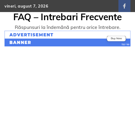
Skip
vineri, august 7, 2026
face
to
FAQ – Intrebari Frecvente
content
Răspunsuri la îndemână pentru orice întrebare.