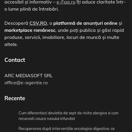
accesibil și informativ –
e-Faq.ro
îți aduce claritate într-
o lume plină de întrebări.
Descoperă
CSV.RO
, o
platformă de anunțuri online
și
marketplace românesc
, unde poți publica și găsi rapid
produse, servicii, imobiliare, locuri de muncă și multe
altele.
Contact
ARC MEDIASOFT SRL
office@e-agentie.ro
Recente
Cum diferentiezi deviatia de sept de rinita alergica si cum
recunosti cauza nasului infundat
Recuperarea după intervențiile oncologice digestive: ce