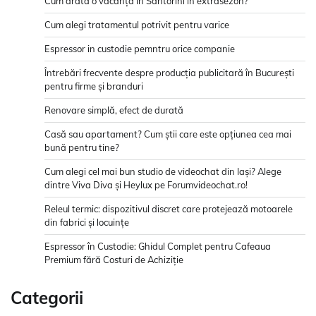
Cum arată o vacanță în Santorini în extrasezon?
Cum alegi tratamentul potrivit pentru varice
Espressor in custodie pemntru orice companie
Întrebări frecvente despre producția publicitară în București
pentru firme și branduri
Renovare simplă, efect de durată
Casă sau apartament? Cum știi care este opțiunea cea mai
bună pentru tine?
Cum alegi cel mai bun studio de videochat din Iași? Alege
dintre Viva Diva și Heylux pe Forumvideochat.ro!
Releul termic: dispozitivul discret care protejează motoarele
din fabrici și locuințe
Espressor în Custodie: Ghidul Complet pentru Cafeaua
Premium fără Costuri de Achiziție
Categorii