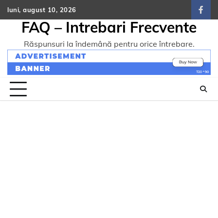
Skip
luni, august 10, 2026
face
to
FAQ – Intrebari Frecvente
content
Răspunsuri la îndemână pentru orice întrebare.