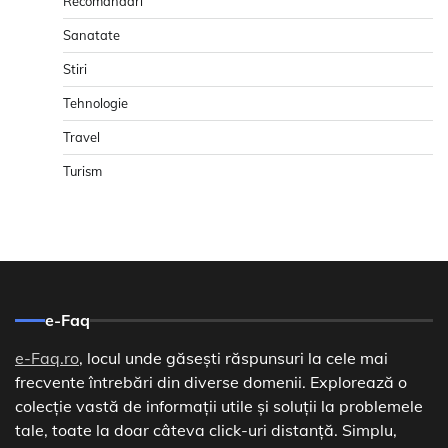
Recomandari
Sanatate
Stiri
Tehnologie
Travel
Turism
e-Faq
e-Faq.ro
, locul unde găsești răspunsuri la cele mai
frecvente întrebări din diverse domenii. Explorează o
colecție vastă de informații utile și soluții la problemele
tale, toate la doar câteva click-uri distanță. Simplu,