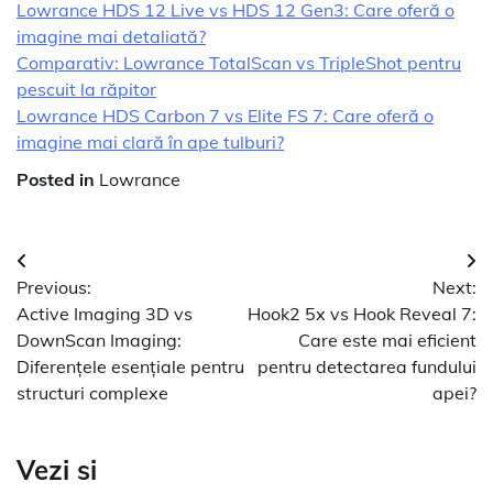
Lowrance HDS 12 Live vs HDS 12 Gen3: Care oferă o
imagine mai detaliată?
Comparativ: Lowrance TotalScan vs TripleShot pentru
pescuit la răpitor
Lowrance HDS Carbon 7 vs Elite FS 7: Care oferă o
imagine mai clară în ape tulburi?
Posted in
Lowrance
Navigare
Previous:
Next:
în
Active Imaging 3D vs
Hook2 5x vs Hook Reveal 7:
articole
DownScan Imaging:
Care este mai eficient
Diferențele esențiale pentru
pentru detectarea fundului
structuri complexe
apei?
Vezi si