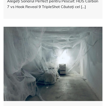
Alegeți Sonarul Perfect pentru Pescuit: HDS Carbon
7 vs Hook Reveal 9 TripleShot Căutați cel […]