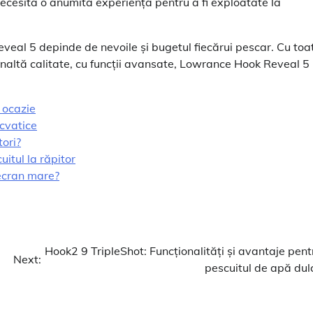
 necesita o anumită experiență pentru a fi exploatate la
eveal 5 depinde de nevoile și bugetul fiecărui pescar. Cu toa
înaltă calitate, cu funcții avansate, Lowrance Hook Reveal 5
 ocazie
cvatice
ori?
uitul la răpitor
ecran mare?
Hook2 9 TripleShot: Funcționalități și avantaje pent
Next:
pescuitul de apă dul