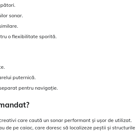
epători.
ilor sonar.
similare.
u o flexibilitate sporită.
te.
oarelui puternică.
 separat pentru navigație.
omandat?
reativi care caută un sonar performant și ușor de utilizat.
 de pe caiac, care doresc să localizeze peștii și structurile