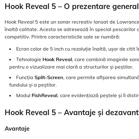
Hook Reveal 5 – O prezentare genera
Hook Reveal 5 este un sonar recreativ lansat de Lowranc
înaltă calitate. Acesta se adresează în special pescarilor a
competitiv. Printre caracteristicile sale se numără:
Ecran color de 5 inch cu rezoluție înaltă, ușor de citit î
Tehnologie
Hook Reveal
, care combină imaginile son
pentru o vizualizare mai clară a structurilor și peștilor.
Funcția
Split-Screen
, care permite afișarea simultan
fundului și a peștilor.
Modul
FishReveal
, care evidențiază peștele și îl disti
Hook Reveal 5 – Avantaje și dezavant
Avantaje