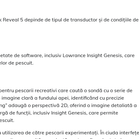
veal 5 depinde de tipul de transductor și de condițiile de
tate de software, inclusiv Lowrance Insight Genesis, care
elor de pescuit.
ntru pescarii recreativi care caută o sondă cu o serie de
o imagine clară a fundului apei, identificând cu precizie
ing” adaugă o perspectivă 2D, oferind o imagine detaliată a
ă de funcții, inclusiv Insight Genesis, care permite
escuit.
tilizarea de către pescarii experimentați. În ciuda interfețe