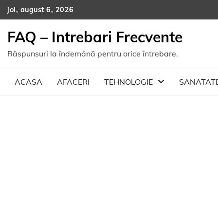
Skip
joi, august 6, 2026
to
content
FAQ – Intrebari Frecvente
Răspunsuri la îndemână pentru orice întrebare.
ACASA
AFACERI
TEHNOLOGIE
SANATAT