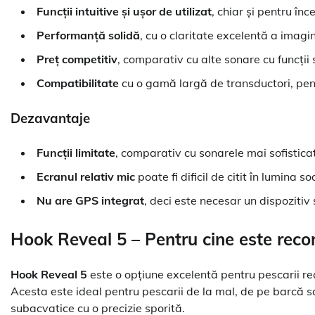
Funcții intuitive și ușor de utilizat
, chiar și pentru înc
Performanță solidă
, cu o claritate excelentă a imagin
Preț competitiv
, comparativ cu alte sonare cu funcții 
Compatibilitate
cu o gamă largă de transductori, pentr
Dezavantaje
Funcții limitate
, comparativ cu sonarele mai sofistica
Ecranul relativ mic
poate fi dificil de citit în lumina s
Nu are GPS integrat
, deci este necesar un dispozitiv
Hook Reveal 5 – Pentru cine este rec
Hook Reveal 5
este o opțiune excelentă pentru pescarii rec
Acesta este ideal pentru pescarii de la mal, de pe barcă sau
subacvatice cu o precizie sporită.