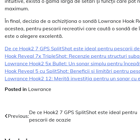
intuitive, există o gamă largă de setări și funcții care pot
maximum.
În final, decizia de a achiziționa o sondă Lowrance Hook R
acestea, pentru pescarii recreativi care caută o sondă de 
este o alegere excelentă.
De ce Hook2 7 GPS SplitShot este ideal pentru pescarii de
Hook Reveal 7x TripleShot: Recenzie pentru structuri suba
Lowrance Hook2 5x Bullet: Un sonar simplu pentru începăt
Hook Reveal 5 cu SplitShot: Beneficii și limitări pentru pesc
Lowrance Hook2 12: Merită investiția pentru un sonar cu 
Posted in
Lowrance
Navigare
De ce Hook2 7 GPS SplitShot este ideal pentru
Previous:
pescarii de ocazie
în
articole