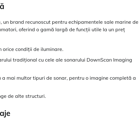
lă
e, un brand recunoscut pentru echipamentele sale marine de
matori, oferind o gamă largă de funcții utile la un preț
n orice condiții de iluminare.
arului tradițional cu cele ale sonarului DownScan Imaging
ă a mai multor tipuri de sonar, pentru o imagine completă a
nge de alte structuri.
aje