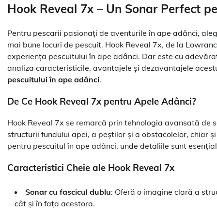
Hook Reveal 7x – Un Sonar Perfect p
Pentru pescarii pasionați de aventurile în ape adânci, ale
mai bune locuri de pescuit. Hook Reveal 7x, de la Lowrance
experiența pescuitului în ape adânci. Dar este cu adevărat 
analiza caracteristicile, avantajele și dezavantajele acest
pescuitului în ape adânci
.
De Ce Hook Reveal 7x pentru Apele Adânci?
Hook Reveal 7x se remarcă prin tehnologia avansată de son
structurii fundului apei, a peștilor și a obstacolelor, chiar 
pentru pescuitul în ape adânci, unde detaliile sunt esențial
Caracteristici Cheie ale Hook Reveal 7x
Sonar cu fascicul dublu
: Oferă o imagine clară a struc
cât și în fața acestora.