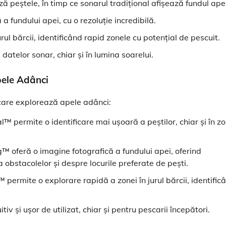
ă peștele, în timp ce sonarul tradițional afișează fundul apei
a fundului apei, cu o rezoluție incredibilă.
rul bărcii, identificând rapid zonele cu potențial de pescuit.
 datelor sonar, chiar și în lumina soarelui.
pele Adânci
care explorează apele adânci:
™ permite o identificare mai ușoară a peștilor, chiar și în z
 oferă o imagine fotografică a fundului apei, oferind
 obstacolelor și despre locurile preferate de pești.
permite o explorare rapidă a zonei în jurul bărcii, identific
uitiv și ușor de utilizat, chiar și pentru pescarii începători.