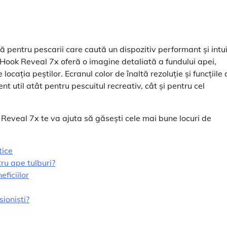
pentru pescarii care caută un dispozitiv performant și intui
 Hook Reveal 7x oferă o imagine detaliată a fundului apei,
ocația peștilor. Ecranul color de înaltă rezoluție și funcțiile 
 util atât pentru pescuitul recreativ, cât și pentru cel
Reveal 7x te va ajuta să găsești cele mai bune locuri de
tice
ru ape tulburi?
ficiilor
sioniști?