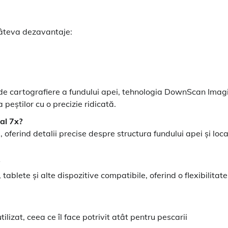
câteva dezavantaje:
 de cartografiere a fundului apei, tehnologia DownScan Imag
 peștilor cu o precizie ridicată.
al 7x?
 oferind detalii precise despre structura fundului apei și loca
ablete și alte dispozitive compatibile, oferind o flexibilitate
ilizat, ceea ce îl face potrivit atât pentru pescarii