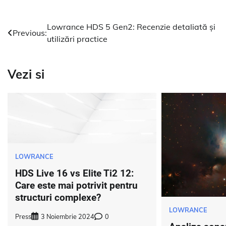
Navigare
Lowrance HDS 5 Gen2: Recenzie detaliată și
Previous:
utilizări practice
în
articole
Vezi si
LOWRANCE
HDS Live 16 vs Elite Ti2 12:
Care este mai potrivit pentru
structuri complexe?
LOWRANCE
Press
3 Noiembrie 2024
0