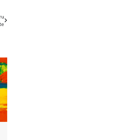
ru
te