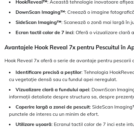
HookReveal™
: Această tehnologie inovatoare afișeaz
DownScan Imaging™
: Creează o imagine fotografică 
SideScan Imaging™
: Scanează o zonă mai largă în ju
Ecran tactil color de 7 inci
: Oferă o vizualizare clară a
Avantajele Hook Reveal 7x pentru Pescuitul în A
Hook Reveal 7x oferă o serie de avantaje pentru pescarii 
Identificare precisă a peștilor
: Tehnologia HookReveal
cu vegetație densă sau cu fundul apei neregulat.
Vizualizare clară a fundului apei
: DownScan Imaging™
informații detaliate despre structura sa, despre prezența
Coperire largă a zonei de pescuit
: SideScan Imaging™ 
punctele de interes cu un minim de efort.
Utilizare ușoară
: Ecranul tactil color de 7 inci este int