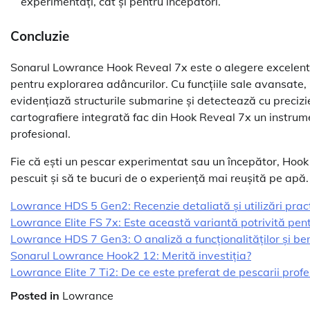
experimentați, cât și pentru începători.
Concluzie
Sonarul Lowrance Hook Reveal 7x este o alegere excelentă 
pentru explorarea adâncurilor. Cu funcțiile sale avansate,
evidențiază structurile submarine și detectează cu precizie l
cartografiere integrată fac din Hook Reveal 7x un instrument
profesional.
Fie că ești un pescar experimentat sau un începător, Hook 
pescuit și să te bucuri de o experiență mai reușită pe apă.
Lowrance HDS 5 Gen2: Recenzie detaliată și utilizări prac
Lowrance Elite FS 7x: Este această variantă potrivită pent
Lowrance HDS 7 Gen3: O analiză a funcționalităților și bene
Sonarul Lowrance Hook2 12: Merită investiția?
Lowrance Elite 7 Ti2: De ce este preferat de pescarii profe
Posted in
Lowrance