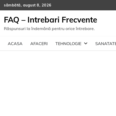
Skip
sâmbătă, august 8, 2026
to
content
FAQ – Intrebari Frecvente
Răspunsuri la îndemână pentru orice întrebare.
ACASA
AFACERI
TEHNOLOGIE
SANATAT