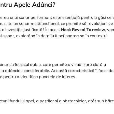
entru Apele Adânci?
gerea unui sonar performant este esențială pentru a găsi cel
, este un sonar multifuncțional, ce promite să revoluționeze
o investiție justificată? În acest
Hook Reveal 7x review
, vo
ui sonar, explorând în detaliu funcționarea sa în contextul
ar cu fascicul dublu, care permite o vizualizare clară a
și la adâncimi considerabile. Această caracteristică îl face ide
e pentru a identifica punctele de interes.
turii fundului apei, a peștilor și a obstacolelor, atât sub bărci