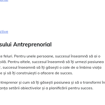
ctive
ului Antreprenorial
lte feluri. Pentru unele persoane, succesul înseamnă să ai o
bilă. Pentru altele, succesul înseamnă să îți urmezi pasiunea 
r, succesul înseamnă să îți găsești o cale de a îmbina viața
e și să îți construiești o afacere de succes.
reprenor și cum să îți găsești pasiunea și să o transformi în
a setării obiectivelor și a planificării pentru succes.