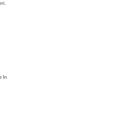
ri.
e în