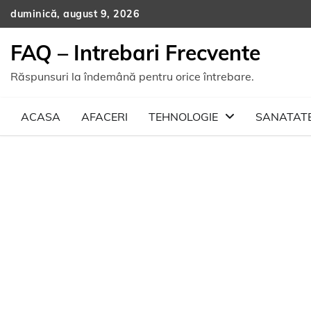
Skip
duminică, august 9, 2026
to
content
FAQ – Intrebari Frecvente
Răspunsuri la îndemână pentru orice întrebare.
ACASA
AFACERI
TEHNOLOGIE
SANATAT