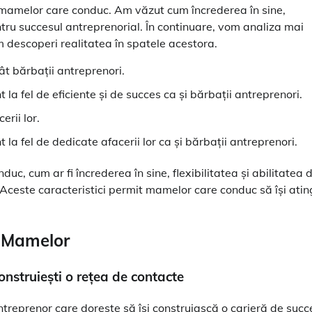
le mamelor care conduc. Am văzut cum încrederea în sine,
pentru succesul antreprenorial. În continuare, vom analiza mai
 descoperi realitatea în spatele acestora.
t bărbații antreprenori.
a fel de eficiente și de succes ca și bărbații antreprenori.
rii lor.
a fel de dedicate afacerii lor ca și bărbații antreprenori.
duc, cum ar fi încrederea în sine, flexibilitatea și abilitatea 
. Aceste caracteristici permit mamelor care conduc să își ati
l Mamelor
construiești o rețea de contacte
treprenor care dorește să își construiască o carieră de succ