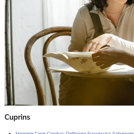
Cuprins
Mamele Care Conduc: Definirea Succesului Antrepren