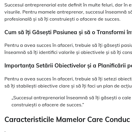
Succesul antreprenorial este definit în multe feluri, dar în e
visurile. Pentru mamele antreprenor, succesul înseamnă să 
profesională și să îți construiești o afacere de succes.
Cum să îți Găsești Pasiunea și să o Transformi î
Pentru a avea succes în afaceri, trebuie să îți găsești pas
înseamnă să îți identifici valorile și obiectivele și să îți co
Importanța Setării Obiectivelor și a Planificării 
Pentru a avea succes în afaceri, trebuie să îți setezi obiect
să îți stabilești obiective clare și să îți faci un plan de acț
„Succesul antreprenorial înseamnă să îți găsești o cale 
construiești o afacere de succes.”
Caracteristicile Mamelor Care Conduc