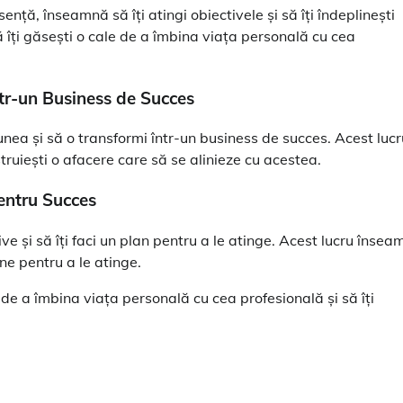
sență, înseamnă să îți atingi obiectivele și să îți îndeplinești
îți găsești o cale de a îmbina viața personală cu cea
ntr-un Business de Succes
iunea și să o transformi într-un business de succes. Acest lucr
nstruiești o afacere care să se alinieze cu acestea.
pentru Succes
ive și să îți faci un plan pentru a le atinge. Acest lucru înse
iune pentru a le atinge.
de a îmbina viața personală cu cea profesională și să îți