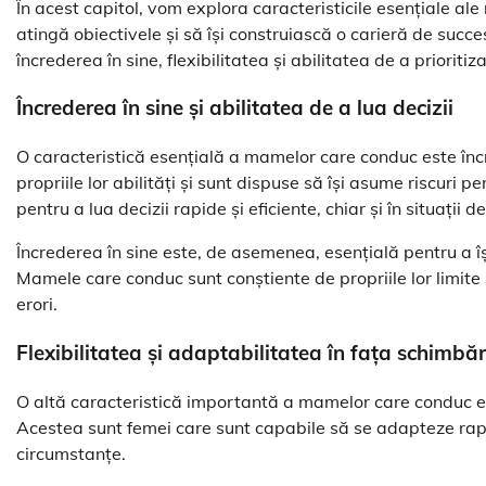
În acest capitol, vom explora caracteristicile esențiale ale
atingă obiectivele și să își construiască o carieră de succe
încrederea în sine, flexibilitatea și abilitatea de a prioriti
Încrederea în sine și abilitatea de a lua decizii
O caracteristică esențială a mamelor care conduc este încr
propriile lor abilități și sunt dispuse să își asume riscuri p
pentru a lua decizii rapide și eficiente, chiar și în situații d
Încrederea în sine este, de asemenea, esențială pentru a îș
Mamele care conduc sunt conștiente de propriile lor limite ș
erori.
Flexibilitatea și adaptabilitatea în fața schimbăr
O altă caracteristică importantă a mamelor care conduc est
Acestea sunt femei care sunt capabile să se adapteze rapid l
circumstanțe.