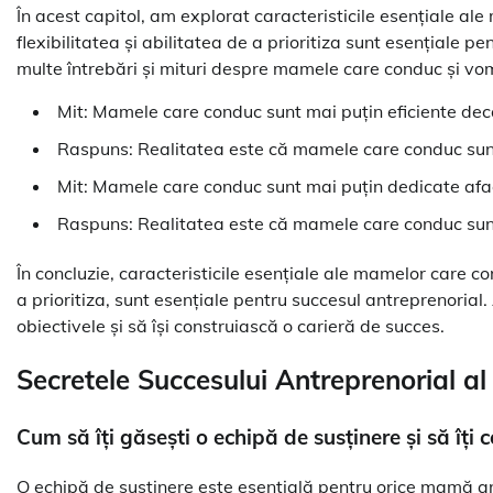
În acest capitol, am explorat caracteristicile esențiale a
flexibilitatea și abilitatea de a prioritiza sunt esențiale 
multe întrebări și mituri despre mamele care conduc și vom
Mit: Mamele care conduc sunt mai puțin eficiente decâ
Raspuns: Realitatea este că mamele care conduc sunt l
Mit: Mamele care conduc sunt mai puțin dedicate aface
Raspuns: Realitatea este că mamele care conduc sunt l
În concluzie, caracteristicile esențiale ale mamelor care con
a prioritiza, sunt esențiale pentru succesul antreprenorial
obiectivele și să își construiască o carieră de succes.
Secretele Succesului Antreprenorial a
Cum să îți găsești o echipă de susținere și să îți 
O echipă de susținere este esențială pentru orice mamă an