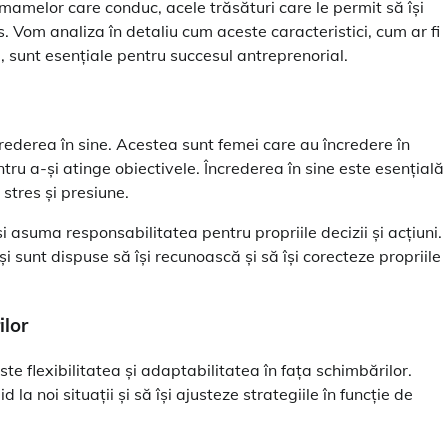
 mamelor care conduc, acele trăsături care le permit să își
s. Vom analiza în detaliu cum aceste caracteristici, cum ar fi
za, sunt esențiale pentru succesul antreprenorial.
ederea în sine. Acestea sunt femei care au încredere în
entru a-și atinge obiectivele. Încrederea în sine este esențială
e stres și presiune.
i asuma responsabilitatea pentru propriile decizii și acțiuni.
i sunt dispuse să își recunoască și să își corecteze propriile
ilor
e flexibilitatea și adaptabilitatea în fața schimbărilor.
a noi situații și să își ajusteze strategiile în funcție de