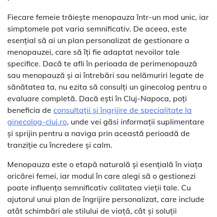
Fiecare femeie trăiește menopauza într-un mod unic, iar
simptomele pot varia semnificativ. De aceea, este
esențial să ai un plan personalizat de gestionare a
menopauzei, care să îți fie adaptat nevoilor tale
specifice. Dacă te afli în perioada de perimenopauză
sau menopauză și ai întrebări sau nelămuriri legate de
sănătatea ta, nu ezita să consulți un ginecolog pentru o
evaluare completă. Dacă ești în Cluj-Napoca, poți
beneficia de
consultații și îngrijire de specialitate la
ginecolog
-cluj
.ro
, unde vei găsi informații suplimentare
și sprijin pentru a naviga prin această perioadă de
tranziție cu încredere și calm.
Menopauza este o etapă naturală și esențială în viața
oricărei femei, iar modul în care alegi să o gestionezi
poate influența semnificativ calitatea vieții tale. Cu
ajutorul unui plan de îngrijire personalizat, care include
atât schimbări ale stilului de viață, cât și soluții