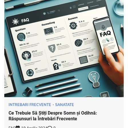
INTREBARI FRECVENTE
SANATATE
Ce Trebuie Să Știți Despre Somn și Odihnă:
Răspunsuri la Întrebări Frecvente