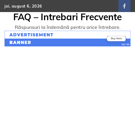
Skip
joi, august 6, 2026
face
to
FAQ – Intrebari Frecvente
content
Răspunsuri la îndemână pentru orice întrebare.