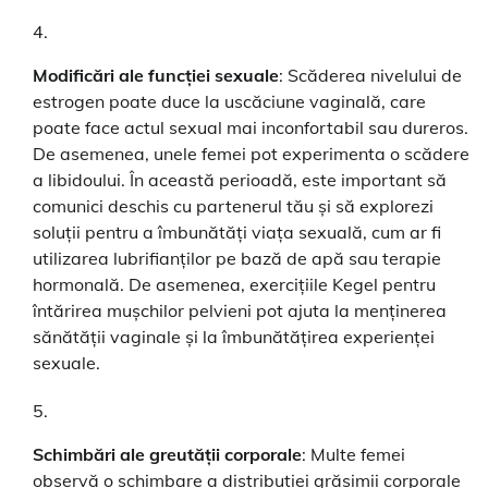
Modificări ale funcției sexuale
: Scăderea nivelului de
estrogen poate duce la uscăciune vaginală, care
poate face actul sexual mai inconfortabil sau dureros.
De asemenea, unele femei pot experimenta o scădere
a libidoului. În această perioadă, este important să
comunici deschis cu partenerul tău și să explorezi
soluții pentru a îmbunătăți viața sexuală, cum ar fi
utilizarea lubrifianților pe bază de apă sau terapie
hormonală. De asemenea, exercițiile Kegel pentru
întărirea mușchilor pelvieni pot ajuta la menținerea
sănătății vaginale și la îmbunătățirea experienței
sexuale.
Schimbări ale greutății corporale
: Multe femei
observă o schimbare a distribuției grăsimii corporale