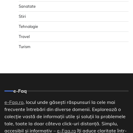
Sanatate
Stiri
Tehnologie
Travel
Turism
e-Faq
e-Faq.ro
, locul unde găsești răspunsuri la cele mai
frecvente întrebări din diverse domenii. Explorează o
colecție vastă de informații utile și soluții la problemele
tale, toate la doar câteva click-uri distanță. Simplu,
accesibil și informativ –
e-Faq.ro
îți aduce claritate într-