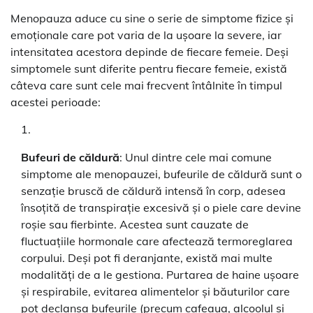
Menopauza aduce cu sine o serie de simptome fizice și
emoționale care pot varia de la ușoare la severe, iar
intensitatea acestora depinde de fiecare femeie. Deși
simptomele sunt diferite pentru fiecare femeie, există
câteva care sunt cele mai frecvent întâlnite în timpul
acestei perioade:
Bufeuri de căldură
: Unul dintre cele mai comune
simptome ale menopauzei, bufeurile de căldură sunt o
senzație bruscă de căldură intensă în corp, adesea
însoțită de transpirație excesivă și o piele care devine
roșie sau fierbinte. Acestea sunt cauzate de
fluctuațiile hormonale care afectează termoreglarea
corpului. Deși pot fi deranjante, există mai multe
modalități de a le gestiona. Purtarea de haine ușoare
și respirabile, evitarea alimentelor și băuturilor care
pot declanșa bufeurile (precum cafeaua, alcoolul și