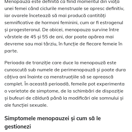
Menopauza este definită ca fiind momentul din viața
unei femei când ciclurile menstruale se opresc definitiv,
iar ovarele încetează să mai producă cantități
semnificative de hormoni feminini, cum ar fi estrogenul
și progesteronul. De obicei, menopauza survine între
vârstele de 45 și 55 de ani, dar poate apărea mai
devreme sau mai târziu, în funcție de fiecare femeie în
parte.
Perioada de tranziție care duce la menopauză este
cunoscută sub numele de perimenopauză și poate dura
câțiva ani înainte ca menstruațiile să se oprească
complet. În această perioadă, femeile pot experimenta
o varietate de simptome, de la schimbări de dispoziție
și bufeuri de căldură până la modificări ale somnului și
ale funcției sexuale.
Simptomele menopauzei și cum să le
gestionezi