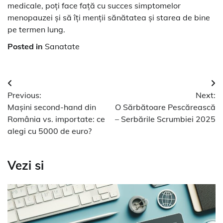
medicale, poți face față cu succes simptomelor
menopauzei și să îți menții sănătatea și starea de bine
pe termen lung.
Posted in
Sanatate
Navigare
Previous:
Next:
în
Mașini second-hand din
O Sărbătoare Pescărească
articole
România vs. importate: ce
– Serbările Scrumbiei 2025
alegi cu 5000 de euro?
Vezi si