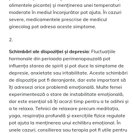
alimentele picante) și menținerea unei temperaturi
moderate în mediul înconjurător pot ajuta. În cazuri
severe, medicamentele prescrise de medicul
ginecolog pot adresa aceste simptome.
Schimbări ale dispoziției și depresia
: Fluctuațiile
hormonale din perioada perimenopauzală pot
influența starea de spirit și pot duce la simptome de
depresie, anxietate sau iritabilitate. Aceste schimbări
de dispoziție pot fi deranjante, dar este important să
îți adresezi orice problemă emoțională. Multe femei
experimentează o stare de instabilitate emoțională,
dar este esențial să îți acorzi timp pentru a te odihni și
a te relaxa. Tehnici de relaxare precum meditația,
yoga, respirația profundă și exercițiile fizice regulate
pot ajuta la menținerea unui echilibru emoțional. În
unele cazuri, consilierea sau terapia pot fi utile pentru