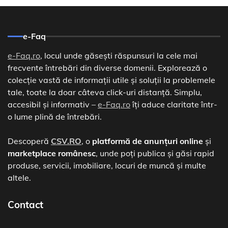
e-Faq
e-Faq.ro
, locul unde găsești răspunsuri la cele mai
frecvente întrebări din diverse domenii. Explorează o
colecție vastă de informații utile și soluții la problemele
tale, toate la doar câteva click-uri distanță. Simplu,
accesibil și informativ –
e-Faq.ro
îți aduce claritate într-
o lume plină de întrebări.
Descoperă
CSV.RO
, o
platformă de anunțuri online
și
marketplace românesc
, unde poți publica și găsi rapid
produse, servicii, imobiliare, locuri de muncă și multe
altele.
Contact