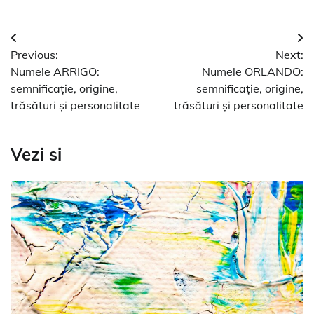
Navigare
Previous:
Next:
în
Numele ARRIGO:
Numele ORLANDO:
articole
semnificație, origine,
semnificație, origine,
trăsături și personalitate
trăsături și personalitate
Vezi si