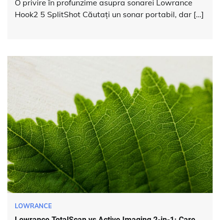
O privire în profunzime asupra sonarei Lowrance
Hook2 5 SplitShot Căutați un sonar portabil, dar […]
LOWRANCE
Lowrance TotalScan vs Active Imaging 2-in-1: Care