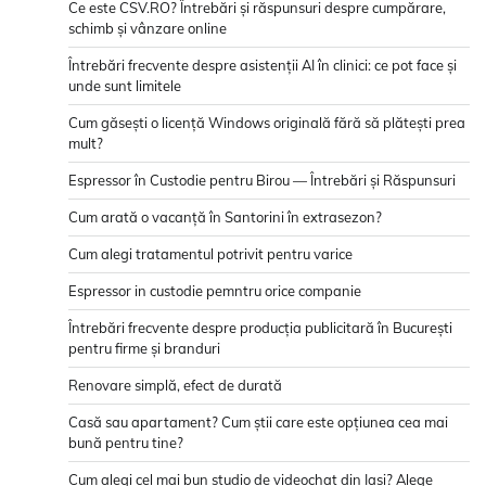
Ce este CSV.RO? Întrebări și răspunsuri despre cumpărare,
schimb și vânzare online
Întrebări frecvente despre asistenții AI în clinici: ce pot face și
unde sunt limitele
Cum găsești o licență Windows originală fără să plătești prea
mult?
Espressor în Custodie pentru Birou — Întrebări și Răspunsuri
Cum arată o vacanță în Santorini în extrasezon?
Cum alegi tratamentul potrivit pentru varice
Espressor in custodie pemntru orice companie
Întrebări frecvente despre producția publicitară în București
pentru firme și branduri
Renovare simplă, efect de durată
Casă sau apartament? Cum știi care este opțiunea cea mai
bună pentru tine?
Cum alegi cel mai bun studio de videochat din Iași? Alege