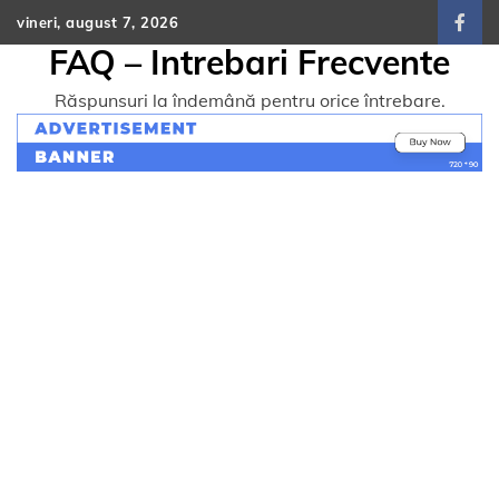
Skip
vineri, august 7, 2026
face
to
FAQ – Intrebari Frecvente
content
Răspunsuri la îndemână pentru orice întrebare.