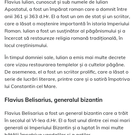
Flavius Iulian, cunoscut și sub numele de Iulian
Apostatul, a fost un împărat roman care a domnit între
anii 361 și 363 d.Hr. El a fost un om de stat și un scriitor,
care a lăsat o moștenire importantă în istoria Imperiului
Roman. Iulian a fost un susținător al păgânismului și a
încercat să restaureze religia romană tradițională, în
locul creștinismului.
În timpul domniei sale, Iulian a emis mai multe decrete
care vizau restaurarea templelor și a cultelor păgâne.
De asemenea, el a fost un scriitor prolific, care a lăsat o
serie de lucrări literare, printre care și o satiră împotriva
lui Constantin cel Mare.
Flavius Belisarius, generalul bizantin
Flavius Belisarius a fost un general bizantin care a trăit
în secolul al VI-lea d.Hr. El a fost unul dintre cei mai mari
generali ai Imperiului Bizantin și a luptat în mai multe
bătălii împotriva vandalilor și a goților.