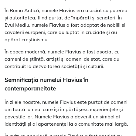
În Roma Antică, numele Flavius era asociat cu puterea
și autoritatea, fiind purtat de împărați și senatori. În
Evul Mediu, numele Flavius a fost adoptat de nobilii și
cavalerii europeni, care au luptat în cruciade și au
apărat creștinismul.
În epoca modernă, numele Flavius a fost asociat cu
oameni de știință, artiști și oameni de stat, care au
contribuit la dezvoltarea societății și culturii.
Semnificația numelui Flavius în
contemporaneitate
În zilele noastre, numele Flavius este purtat de oameni
din toată lumea, care își împărtășesc experiențele și
poveștile lor. Numele Flavius a devenit un simbol al
identității și al apartenenței la o comunitate mai largă.
În cultura populară, numele Flavius a fost asociat cu