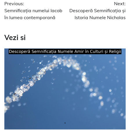
Previous:
Next:
în
Semnificația numelui Iacob
Descoperă Semnificația și
articole
în lumea contemporană
Istoria Numele Nicholas
Vezi si