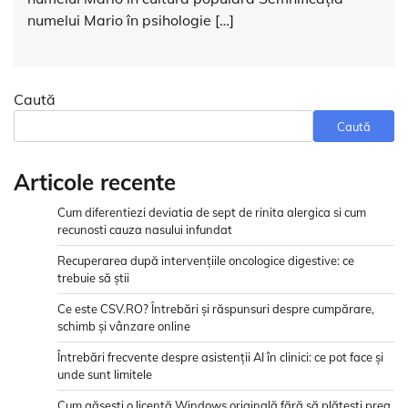
numelui Mario în psihologie […]
Caută
Caută
Articole recente
Cum diferentiezi deviatia de sept de rinita alergica si cum
recunosti cauza nasului infundat
Recuperarea după intervențiile oncologice digestive: ce
trebuie să știi
Ce este CSV.RO? Întrebări și răspunsuri despre cumpărare,
schimb și vânzare online
Întrebări frecvente despre asistenții AI în clinici: ce pot face și
unde sunt limitele
Cum găsești o licență Windows originală fără să plătești prea