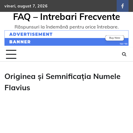
Skip
vineri, august 7, 2026
face
to
FAQ – Intrebari Frecvente
content
Răspunsuri la îndemână pentru orice întrebare.
Originea și Semnificația Numele
Flavius