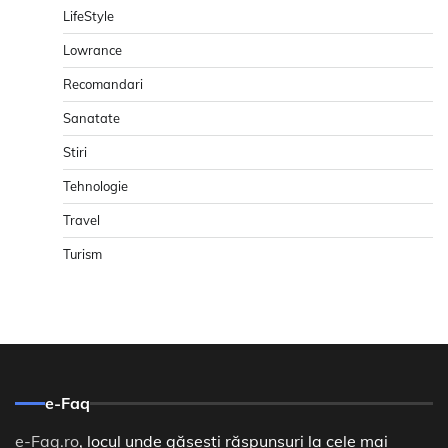
LifeStyle
Lowrance
Recomandari
Sanatate
Stiri
Tehnologie
Travel
Turism
e-Faq
e-Faq.ro
, locul unde găsești răspunsuri la cele mai