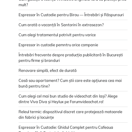
mult?
Espressor în Custodie pentru Birou — Întrebări și Răspunsuri
Cum arată o vacanță în Santorini în extrasezon?
Cum alegi tratamentul potrivit pentru varice
Espressor in custodie pemntru orice companie
Întrebări frecvente despre producția publicitară în București
pentru firme și branduri
Renovare simplă, efect de durată
Casă sau apartament? Cum știi care este opțiunea cea mai
bună pentru tine?
Cum alegi cel mai bun studio de videochat din Iași? Alege
dintre Viva Diva și Heylux pe Forumvideochat.ro!
Releul termic: dispozitivul discret care protejează motoarele
din fabrici și locuințe
Espressor în Custodie: Ghidul Complet pentru Cafeaua