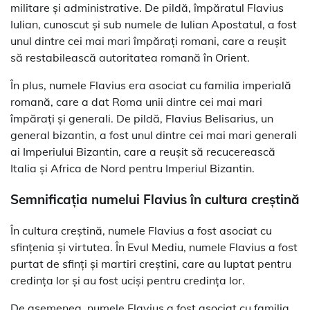
militare și administrative. De pildă, împăratul Flavius
Iulian, cunoscut și sub numele de Iulian Apostatul, a fost
unul dintre cei mai mari împărați romani, care a reușit
să restabilească autoritatea romană în Orient.
În plus, numele Flavius era asociat cu familia imperială
romană, care a dat Roma unii dintre cei mai mari
împărați și generali. De pildă, Flavius Belisarius, un
general bizantin, a fost unul dintre cei mai mari generali
ai Imperiului Bizantin, care a reușit să recucerească
Italia și Africa de Nord pentru Imperiul Bizantin.
Semnificația numelui Flavius în cultura creștină
În cultura creștină, numele Flavius a fost asociat cu
sfințenia și virtutea. În Evul Mediu, numele Flavius a fost
purtat de sfinți și martiri creștini, care au luptat pentru
credința lor și au fost uciși pentru credința lor.
De asemenea, numele Flavius a fost asociat cu familia