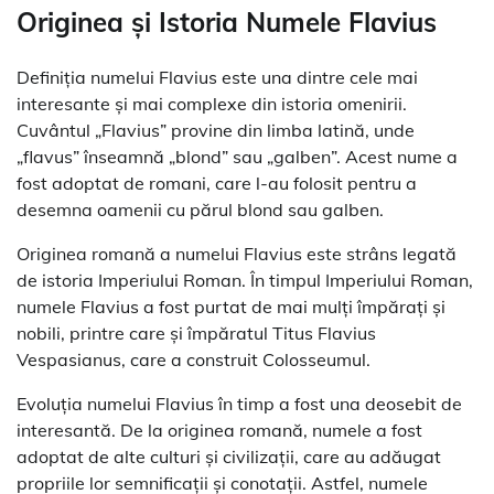
Originea și Istoria Numele Flavius
Definiția numelui Flavius este una dintre cele mai
interesante și mai complexe din istoria omenirii.
Cuvântul „Flavius” provine din limba latină, unde
„flavus” înseamnă „blond” sau „galben”. Acest nume a
fost adoptat de romani, care l-au folosit pentru a
desemna oamenii cu părul blond sau galben.
Originea romană a numelui Flavius este strâns legată
de istoria Imperiului Roman. În timpul Imperiului Roman,
numele Flavius a fost purtat de mai mulți împărați și
nobili, printre care și împăratul Titus Flavius
Vespasianus, care a construit Colosseumul.
Evoluția numelui Flavius în timp a fost una deosebit de
interesantă. De la originea romană, numele a fost
adoptat de alte culturi și civilizații, care au adăugat
propriile lor semnificații și conotații. Astfel, numele