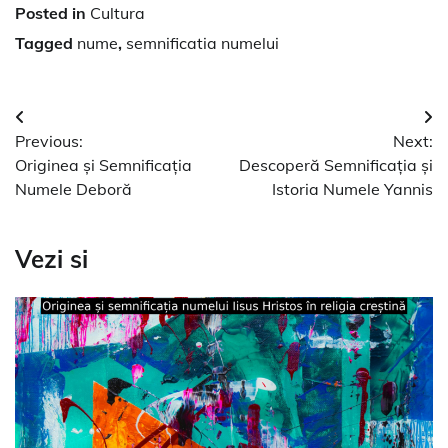
Posted in
Cultura
Tagged
nume
,
semnificatia numelui
Navigare
Previous:
Next:
în
Originea și Semnificația
Descoperă Semnificația și
articole
Numele Deboră
Istoria Numele Yannis
Vezi si