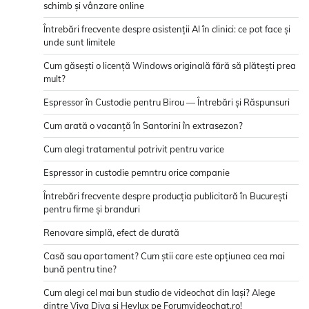
schimb și vânzare online
Întrebări frecvente despre asistenții AI în clinici: ce pot face și
unde sunt limitele
Cum găsești o licență Windows originală fără să plătești prea
mult?
Espressor în Custodie pentru Birou — Întrebări și Răspunsuri
Cum arată o vacanță în Santorini în extrasezon?
Cum alegi tratamentul potrivit pentru varice
Espressor in custodie pemntru orice companie
Întrebări frecvente despre producția publicitară în București
pentru firme și branduri
Renovare simplă, efect de durată
Casă sau apartament? Cum știi care este opțiunea cea mai
bună pentru tine?
Cum alegi cel mai bun studio de videochat din Iași? Alege
dintre Viva Diva și Heylux pe Forumvideochat.ro!