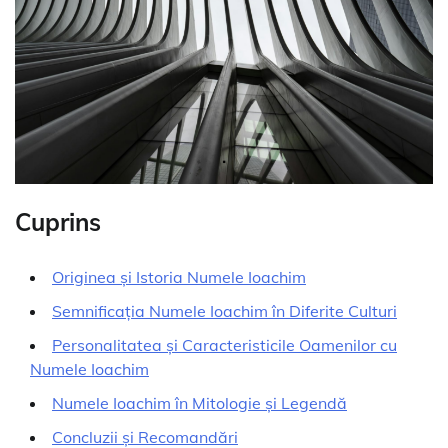
Cuprins
Originea și Istoria Numele Ioachim
Semnificația Numele Ioachim în Diferite Culturi
Personalitatea și Caracteristicile Oamenilor cu
Numele Ioachim
Numele Ioachim în Mitologie și Legendă
Concluzii și Recomandări