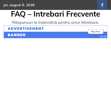
Skip
joi, august 6, 2026
face
to
FAQ – Intrebari Frecvente
content
Răspunsuri la îndemână pentru orice întrebare.