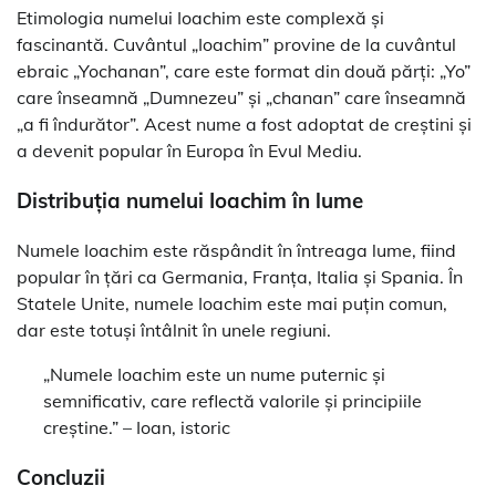
Etimologia numelui Ioachim este complexă și
fascinantă. Cuvântul „Ioachim” provine de la cuvântul
ebraic „Yochanan”, care este format din două părți: „Yo”
care înseamnă „Dumnezeu” și „chanan” care înseamnă
„a fi îndurător”. Acest nume a fost adoptat de creștini și
a devenit popular în Europa în Evul Mediu.
Distribuția numelui Ioachim în lume
Numele Ioachim este răspândit în întreaga lume, fiind
popular în țări ca Germania, Franța, Italia și Spania. În
Statele Unite, numele Ioachim este mai puțin comun,
dar este totuși întâlnit în unele regiuni.
„Numele Ioachim este un nume puternic și
semnificativ, care reflectă valorile și principiile
creștine.” – Ioan, istoric
Concluzii