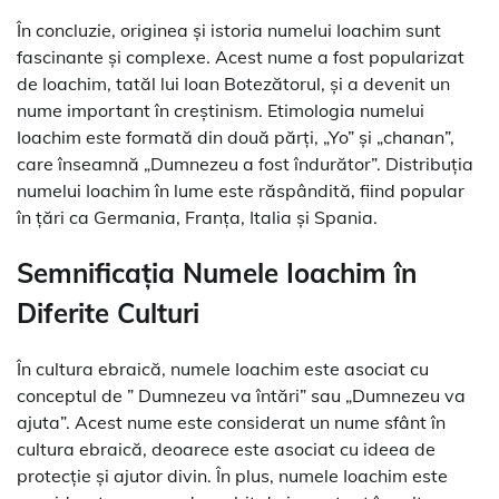
În concluzie, originea și istoria numelui Ioachim sunt
fascinante și complexe. Acest nume a fost popularizat
de Ioachim, tatăl lui Ioan Botezătorul, și a devenit un
nume important în creștinism. Etimologia numelui
Ioachim este formată din două părți, „Yo” și „chanan”,
care înseamnă „Dumnezeu a fost îndurător”. Distribuția
numelui Ioachim în lume este răspândită, fiind popular
în țări ca Germania, Franța, Italia și Spania.
Semnificația Numele Ioachim în
Diferite Culturi
În cultura ebraică, numele Ioachim este asociat cu
conceptul de ” Dumnezeu va întări” sau „Dumnezeu va
ajuta”. Acest nume este considerat un nume sfânt în
cultura ebraică, deoarece este asociat cu ideea de
protecție și ajutor divin. În plus, numele Ioachim este