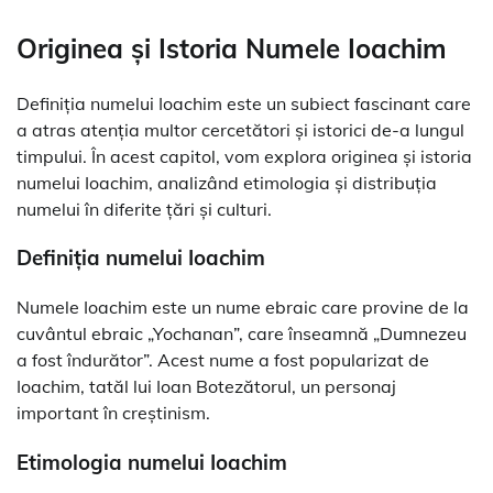
Originea și Istoria Numele Ioachim
Definiția numelui Ioachim este un subiect fascinant care
a atras atenția multor cercetători și istorici de-a lungul
timpului. În acest capitol, vom explora originea și istoria
numelui Ioachim, analizând etimologia și distribuția
numelui în diferite țări și culturi.
Definiția numelui Ioachim
Numele Ioachim este un nume ebraic care provine de la
cuvântul ebraic „Yochanan”, care înseamnă „Dumnezeu
a fost îndurător”. Acest nume a fost popularizat de
Ioachim, tatăl lui Ioan Botezătorul, un personaj
important în creștinism.
Etimologia numelui Ioachim