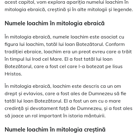
acest capitol, vom explora apariția numelui Ioachim în
mitologia ebraică, creștină și în alte mitologii și legende.
Numele Ioachim în mitologia ebraică
În mitologia ebraică, numele Ioachim este asociat cu
figura lui Ioachim, tatăl lui Ioan Botezătorul. Conform
tradiției ebraice, Ioachim era un preot evreu care a trăit
în timpul lui Irod cel Mare. El a fost tatăl lui Ioan
Botezătorul, care a fost cel care l-a botezat pe Iisus
Hristos.
În mitologia ebraică, Ioachim este descris ca un om
drept și evlavios, care a fost ales de Dumnezeu să fie
tatăl lui Ioan Botezătorul. El a fost un om cu o mare
credință și devotament față de Dumnezeu, și a fost ales
să joace un rol important în istoria mântuirii.
Numele Ioachim în mitologia creștină