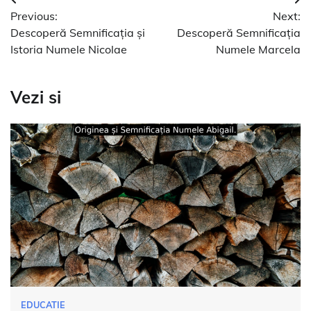
Navigare
Previous:
Next:
în
Descoperă Semnificația și
Descoperă Semnificația
articole
Istoria Numele Nicolae
Numele Marcela
Vezi si
EDUCATIE