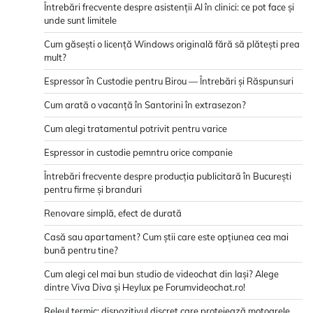
Întrebări frecvente despre asistenții AI în clinici: ce pot face și
unde sunt limitele
Cum găsești o licență Windows originală fără să plătești prea
mult?
Espressor în Custodie pentru Birou — Întrebări și Răspunsuri
Cum arată o vacanță în Santorini în extrasezon?
Cum alegi tratamentul potrivit pentru varice
Espressor in custodie pemntru orice companie
Întrebări frecvente despre producția publicitară în București
pentru firme și branduri
Renovare simplă, efect de durată
Casă sau apartament? Cum știi care este opțiunea cea mai
bună pentru tine?
Cum alegi cel mai bun studio de videochat din Iași? Alege
dintre Viva Diva și Heylux pe Forumvideochat.ro!
Releul termic: dispozitivul discret care protejează motoarele