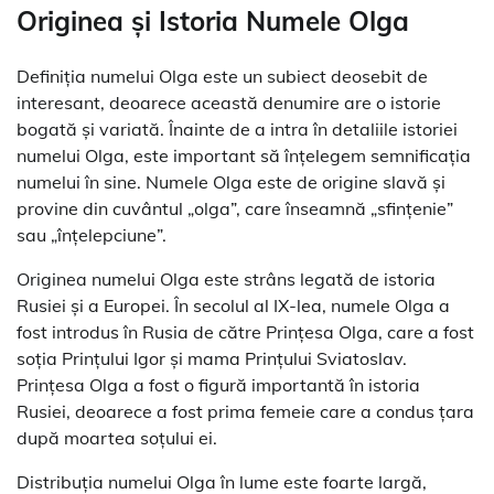
Originea și Istoria Numele Olga
Definiția numelui Olga este un subiect deosebit de
interesant, deoarece această denumire are o istorie
bogată și variată. Înainte de a intra în detaliile istoriei
numelui Olga, este important să înțelegem semnificația
numelui în sine. Numele Olga este de origine slavă și
provine din cuvântul „olga”, care înseamnă „sfințenie”
sau „înțelepciune”.
Originea numelui Olga este strâns legată de istoria
Rusiei și a Europei. În secolul al IX-lea, numele Olga a
fost introdus în Rusia de către Prințesa Olga, care a fost
soția Prințului Igor și mama Prințului Sviatoslav.
Prințesa Olga a fost o figură importantă în istoria
Rusiei, deoarece a fost prima femeie care a condus țara
după moartea soțului ei.
Distribuția numelui Olga în lume este foarte largă,