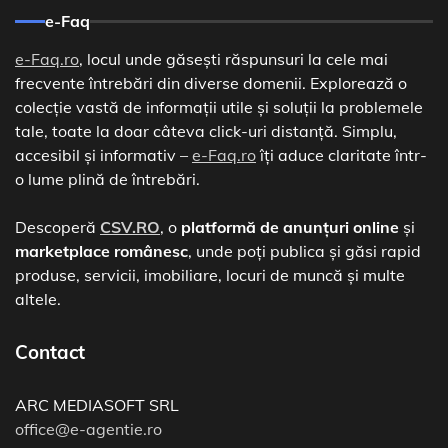
e-Faq
e-Faq.ro
, locul unde găsești răspunsuri la cele mai
frecvente întrebări din diverse domenii. Explorează o
colecție vastă de informații utile și soluții la problemele
tale, toate la doar câteva click-uri distanță. Simplu,
accesibil și informativ –
e-Faq.ro
îți aduce claritate într-
o lume plină de întrebări.
Descoperă
CSV.RO
, o
platformă de anunțuri online
și
marketplace românesc
, unde poți publica și găsi rapid
produse, servicii, imobiliare, locuri de muncă și multe
altele.
Contact
ARC MEDIASOFT SRL
office@e-agentie.ro