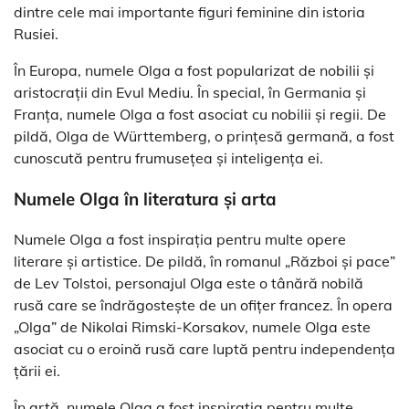
dintre cele mai importante figuri feminine din istoria
Rusiei.
În Europa, numele Olga a fost popularizat de nobilii și
aristocrații din Evul Mediu. În special, în Germania și
Franța, numele Olga a fost asociat cu nobilii și regii. De
pildă, Olga de Württemberg, o prințesă germană, a fost
cunoscută pentru frumusețea și inteligența ei.
Numele Olga în literatura și arta
Numele Olga a fost inspirația pentru multe opere
literare și artistice. De pildă, în romanul „Război și pace”
de Lev Tolstoi, personajul Olga este o tânără nobilă
rusă care se îndrăgostește de un ofițer francez. În opera
„Olga” de Nikolai Rimski-Korsakov, numele Olga este
asociat cu o eroină rusă care luptă pentru independența
țării ei.
În artă, numele Olga a fost inspirația pentru multe