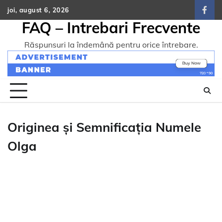
Skip
joi, august 6, 2026
face
to
FAQ – Intrebari Frecvente
content
Răspunsuri la îndemână pentru orice întrebare.
Originea și Semnificația Numele
Olga