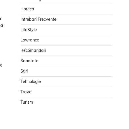
Horeca
n
Intrebari Frecvente
 a
LifeStyle
Lowrance
Recomandari
Sanatate
de
Stiri
Tehnologie
Travel
Turism