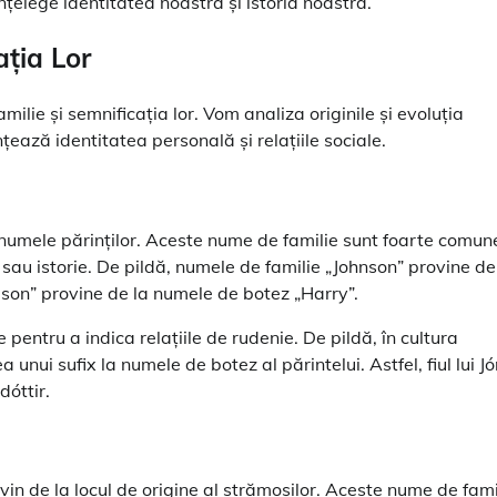
nțelege identitatea noastră și istoria noastră.
ația Lor
ilie și semnificația lor. Vom analiza originile și evoluția
țează identitatea personală și relațiile sociale.
numele părinților. Aceste nume de familie sunt foarte comune
 sau istorie. De pildă, numele de familie „Johnson” provine de
ison” provine de la numele de botez „Harry”.
e pentru a indica relațiile de rudenie. De pildă, în cultura
unui sufix la numele de botez al părintelui. Astfel, fiul lui Jó
dóttir.
in de la locul de origine al strămoșilor. Aceste nume de fami