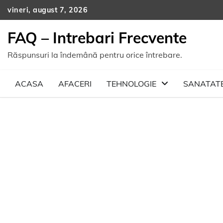
Skip
vineri, august 7, 2026
to
content
FAQ – Intrebari Frecvente
Răspunsuri la îndemână pentru orice întrebare.
ACASA
AFACERI
TEHNOLOGIE
SANATAT