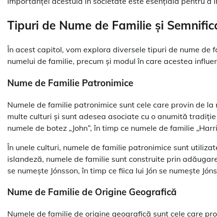
importanței acestuia în societate este esențială pentru a î
Tipuri de Nume de Familie și Semnific
În acest capitol, vom explora diversele tipuri de nume de fam
numelui de familie, precum și modul în care acestea influen
Nume de Familie Patronimice
Numele de familie patronimice sunt cele care provin de la 
multe culturi și sunt adesea asociate cu o anumită tradiție
numele de botez „John”, în timp ce numele de familie „Harr
În unele culturi, numele de familie patronimice sunt utilizat
islandeză, numele de familie sunt construite prin adăugarea 
se numește Jónsson, în timp ce fiica lui Jón se numește Jóns
Nume de Familie de Origine Geografică
Numele de familie de origine geografică sunt cele care prov