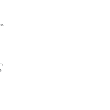
or.
e
em
e