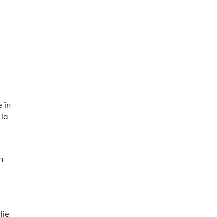
 în
 la
n
lie